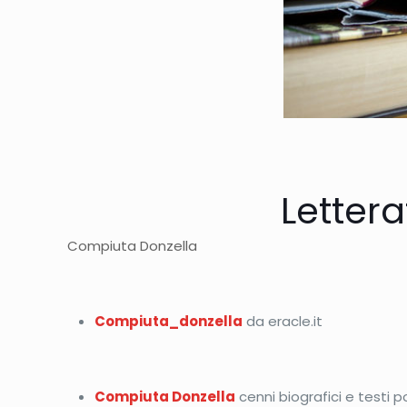
Letter
Compiuta Donzella
Compiuta_donzella
da eracle.it
Compiuta Donzella
cenni biografici e testi p