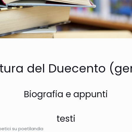
atura del Duecento (ge
Biografia e appunti
testi
oetici su poetilandia