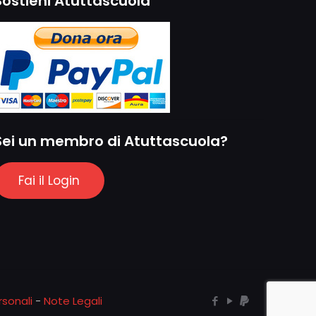
Sostieni Atuttascuola
Sei un membro di Atuttascuola?
Fai il Login
sonali
-
Note Legali