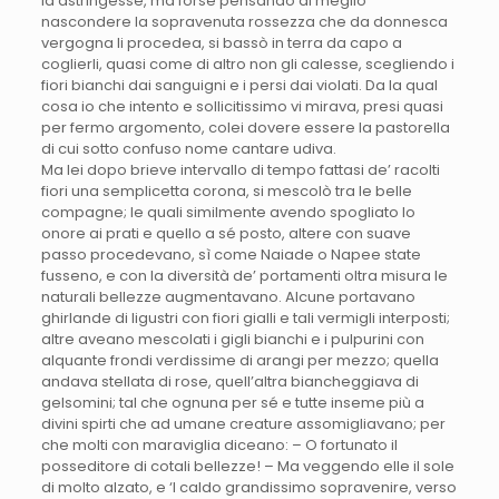
la astringesse, ma forse pensando di meglio
nascondere la sopravenuta rossezza che da donnesca
vergogna li procedea, si bassò in terra da capo a
coglierli, quasi come di altro non gli calesse, scegliendo i
fiori bianchi dai sanguigni e i persi dai violati. Da la qual
cosa io che intento e sollicitissimo vi mirava, presi quasi
per fermo argomento, colei dovere essere la pastorella
di cui sotto confuso nome cantare udiva.
Ma lei dopo brieve intervallo di tempo fattasi de’ racolti
fiori una semplicetta corona, si mescolò tra le belle
compagne; le quali similmente avendo spogliato lo
onore ai prati e quello a sé posto, altere con suave
passo procedevano, sì come Naiade o Napee state
fusseno, e con la diversità de’ portamenti oltra misura le
naturali bellezze augmentavano. Alcune portavano
ghirlande di ligustri con fiori gialli e tali vermigli interposti;
altre aveano mescolati i gigli bianchi e i pulpurini con
alquante frondi verdissime di arangi per mezzo; quella
andava stellata di rose, quell’altra biancheggiava di
gelsomini; tal che ognuna per sé e tutte inseme più a
divini spirti che ad umane creature assomigliavano; per
che molti con maraviglia diceano: – O fortunato il
posseditore di cotali bellezze! – Ma veggendo elle il sole
di molto alzato, e ‘l caldo grandissimo sopravenire, verso