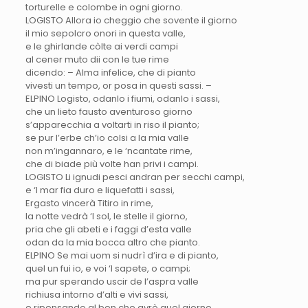
torturelle e colombe in ogni giorno.
LOGISTO Allora io cheggio che sovente il giorno
il mio sepolcro onori in questa valle,
e le ghirlande còlte ai verdi campi
al cener muto dii con le tue rime
dicendo: – Alma infelice, che di pianto
vivesti un tempo, or posa in questi sassi. –
ELPINO Logisto, odanlo i fiumi, odanlo i sassi,
che un lieto fausto aventuroso giorno
s’apparecchia a voltarti in riso il pianto;
se pur l’erbe ch’io colsi a la mia valle
non m’ingannaro, e le ‘ncantate rime,
che di biade più volte han privi i campi.
LOGISTO Li ignudi pesci andran per secchi campi,
e ‘l mar fia duro e liquefatti i sassi,
Ergasto vincerà Titiro in rime,
la notte vedrà ‘l sol, le stelle il giorno,
pria che gli abeti e i faggi d’esta valle
odan da la mia bocca altro che pianto.
ELPINO Se mai uom si nudrì d’ira e di pianto,
quel un fui io, e voi ‘l sapete, o campi;
ma pur sperando uscir de l’aspra valle
richiusa intorno d’alti e vivi sassi,
e ripensando al ben che avrò quel giorno,