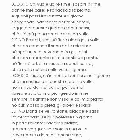
LOGISTO Chi vuole udire i miei sospiri in rime,
donne mie care, e l’angoscioso pianto,
e quanti passi tra la notte e ‘l giorno
spargendo indarno vo per tanti campi,
legga per queste querce e per li sassi,
ché n’è già piena omai ciascuna valle.
ELPINO Pastori, ucel né fiera alberga in valle,
che non conosca il suon de le mie rime;
né spel’unca o caverna è fra gli sassi,
che non rimbombe al mio continuo pianto;
né fior né erbetta nasce in questi campi,
ch’io no la calche mille volte il giorno.
LOGISTO Lasso, ch’io non so ben l’ora né ‘l giorno
che fui rinchiuso in questa alpestra valle,
né mi ricordo mai correr per campi
libero e sciolto; ma piangendo in rime,
sempre in fiamme son visso, e col mio pianto
ho pur mosso a pietà gli alberi e i sassi.
ELPINO Monti, selve, fontane, piagge e sassi
vo cercand’io, se pur potesse un giorno
in parte rallentar l’acerbo pianto;
ma ben veggi’or che solo in una valle
trovo riposo a le mie stanche rime,