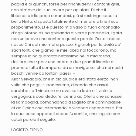
paglia e di giunchi, forse per rinchiudervi i cantanti grilli,
non si move dal suo lavoro per agiutarli. Di che il
libidinoso idio poco curandosi, più si restringe seco la
bella Ninfa, disposto totalmente di menare a fine il suo
proponimento. Et è questo mio vaso di fuori circondato
d’ogn’intorno d’una ghirlanda di verde pimpinella, ligata
con un brieve che contene queste parole: Da tal radice
nasce Chi del mio mal si pasce. E giuroti per le deità de’
sacri fonti, che giamai le mie labra nol toccarono, ma
sempre lo ho guardato nettissimo ne la mia tasca,
dall’ora che <per> una capra e due grandi fiscelle di
premuto latte il comparai da un navigante, che nei nostri
boschi venne da lontani paesi. –
Allor Selvaggio, che in ciò giudice era stato eletto, non
volle che pegni si ponesseno, dicendo che assai
sarebbe se ‘l vincitore ne avesse la lode e ‘l vinto la
vergogna. E così detto, fe’ cenno ad Ofelia che sonasse
la sampogna, comandando a Logisto che cominciasse
et ad Elpino che, alternando, a vicenda rispondesse. Per
la qual cosa appena il suono fu sentito, che Logisto con
cotali parole il seguitò:
LOGISTO, ELPINO