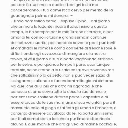
cantare fia tua; ma se quella li benigni fati a me
concederanno, il tuo domestico cervo per merito de la
guadagnata palma mi donarai. –
– Il mio domestico cervo – rispuse Elpino – dal giorno
che prima a la lattante madre il tolsi, insino a questo
tempo, lo ho sempre per la mia Tirrena riserbato, e per
amor di lei con sollicitudine grandissima in continue
delicatezze nudrito, pettinandolo sovente per li puri fonti
et ornandoli le ramose corna con serte di fresche rose e
di fiori; onde egli avvezzato di mangiare a la nostra
tavola, si va il giorno a suo diporto vagabundo errando
per le selve, e poi quando tempo li pare, quantunque
tardi sia, se ne ritorna a la usata casa; ove trovando me
che sollicitissimo lo aspetto, non si può veder sazio di
lusingarme, saltando e facendomi mille giochi dintorno.
Ma quel che di lui più che altro mi aggrada, è che
conosce et ama sovra tutte le cose la sua donna, e
pazientissimo sostiene di farse porre il capestro e di
essere tocco da le sue mani; anzi di sua voluntà li para il
mansueto collo al giogo e tal fiata gli umeri a l’imbasto; e
contento di essere cavalcato da lei, la porta umilissimo
per li lati campi senza lesione o pur timore di pericolo
alcuno. E quel monile che ora gli vedi di marine cochiglie,