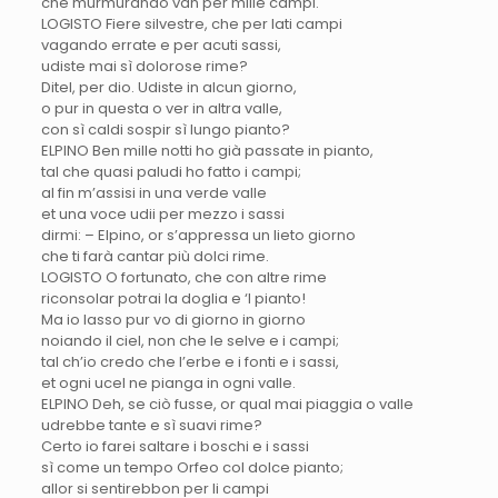
che murmurando van per mille campi.
LOGISTO Fiere silvestre, che per lati campi
vagando errate e per acuti sassi,
udiste mai sì dolorose rime?
Ditel, per dio. Udiste in alcun giorno,
o pur in questa o ver in altra valle,
con sì caldi sospir sì lungo pianto?
ELPINO Ben mille notti ho già passate in pianto,
tal che quasi paludi ho fatto i campi;
al fin m’assisi in una verde valle
et una voce udii per mezzo i sassi
dirmi: – Elpino, or s’appressa un lieto giorno
che ti farà cantar più dolci rime.
LOGISTO O fortunato, che con altre rime
riconsolar potrai la doglia e ‘l pianto!
Ma io lasso pur vo di giorno in giorno
noiando il ciel, non che le selve e i campi;
tal ch’io credo che l’erbe e i fonti e i sassi,
et ogni ucel ne pianga in ogni valle.
ELPINO Deh, se ciò fusse, or qual mai piaggia o valle
udrebbe tante e sì suavi rime?
Certo io farei saltare i boschi e i sassi
sì come un tempo Orfeo col dolce pianto;
allor si sentirebbon per li campi