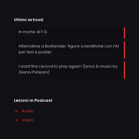
Ultimi articoli
In morte di F.G.
Alternative a BioRender: figure scientifiche con l’AI
per tesi e poster
I want this record to play again! (lyrics & music by
Gianni Peteani)
Lezioni in Podcast
→
Audio
→
Video