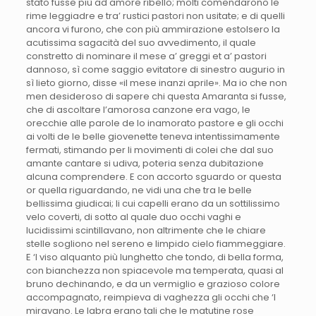
stato fusse più ad amore ribello; molti comendarono le
rime leggiadre e tra’ rustici pastori non usitate; e di quelli
ancora vi furono, che con più ammirazione estolsero la
acutissima sagacità del suo avvedimento, il quale
constretto di nominare il mese a’ greggi et a’ pastori
dannoso, sì come saggio evitatore di sinestro augurio in
sì lieto giorno, disse «il mese inanzi aprile». Ma io che non
men desideroso di sapere chi questa Amaranta si fusse,
che di ascoltare l’amorosa canzone era vago, le
orecchie alle parole de lo inamorato pastore e gli occhi
ai volti de le belle giovenette teneva intentissimamente
fermati, stimando per li movimenti di colei che dal suo
amante cantare si udiva, poteria senza dubitazione
alcuna comprendere. E con accorto sguardo or questa
or quella riguardando, ne vidi una che tra le belle
bellissima giudicai; li cui capelli erano da un sottilissimo
velo coverti, di sotto al quale duo occhi vaghi e
lucidissimi scintillavano, non altrimente che le chiare
stelle sogliono nel sereno e limpido cielo fiammeggiare.
E ‘l viso alquanto più lunghetto che tondo, di bella forma,
con bianchezza non spiacevole ma temperata, quasi al
bruno dechinando, e da un vermiglio e grazioso colore
accompagnato, reimpieva di vaghezza gli occhi che ‘l
miravano. Le labra erano tali che le matutine rose