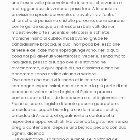
una fresca valle piacevolmente inseme scherzando e
motteggiandosi drizzarono i passi loro. A la quale in
brevissimo spazio pervenute, e trovativi i vivi fonti sì
chiari, che di purissimo cristallo pareano, cominciarono
con le gelide acque a rinfrescarsi i belli volti da non
maestrevole arte rilucenti; e retiratesi le schiette
maniche insino al cubito, mostravano ignude le
candidissime braccia, le quali non poca bellezza alle
tenere e delicate mani sopragiungevano. Per la qual
cosa noi più divenuti volenterosi di vederle, senza molto
indugiare, presso al luogo ove elle stavano ne
avvicinammo, e quivi appiè di una altissima elcina ne
ponemmo senza ordine alcuno a sedere.
Ove come che molti vi fusseno et in cetere et in
sampogne espertissimi, non di meno a la più parte di noi
piacque di volere udire Logisto et Elpino a pruova
cantare; pastori belli de la persona e di età giovenissimi;
Elpino di capre, Logisto di lanate pecore guardatore;
ambiduo coi capelli biondi più che le mature spiche,
ambiduo di Arcadia, et egualmente a cantare et a
rispondere apparecchiati. Ma volendo Logisto non senza
pregio contendere, depuse una bianca pecora con duo
agnelli, dicendo:
– Di questi farai il sacrificio a le Ninfe, se la vittoria del