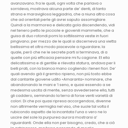
avanzavano; fra le quali, ogni volta che parlava o
sorrideva, mostrava alcuna parte de’ denti, di tanto
strana e maravigliosa leggiadria, che a niuna altra cosa
che ad orientali perle gli avrei saputo assomigliare.
Quindi a la marmorea e delicata gola discendendo, vidi
nel tenero petto le picciole e giovenili mammelle, che a
guisa di duo rotondi pomi la sottilissima veste in fuori
pingivano; per mezzo de le quali si discerneva una vietta
bellissima et oltra modo piacevole a riguardare; la
quale, però che ne le secrete parti si terminava, di a
quelle con più efficacia pensare mi fu cagione. Et ella
delicatissima e di gentile e rilevata statura, andava per li
belli prati, con la bianca mano cogliendo i teneri fiori. De’
quali avendo già il grembo ripieno, non più tosto ebbe
dal cantante giovene udito «Amaranta» nominare, che
abandonando le mani e ‘l seno, e quasi essendo a se
medesma uscita di mente, senza avvedersene ella, tutti
gli caddero, seminando la terra di forse venti varietà di
colori. Di che poi quasi ripresa accorgendosi, divenne
non altrimente vermiglia nel viso, che suole tal volta il
rubicondo aspetto de la incantata l’una o vero ne lo
uscire del sole la purpurea aurora mostrarsi a’
riguardanti. Onde ella non per bisogno, credo, che a ciò