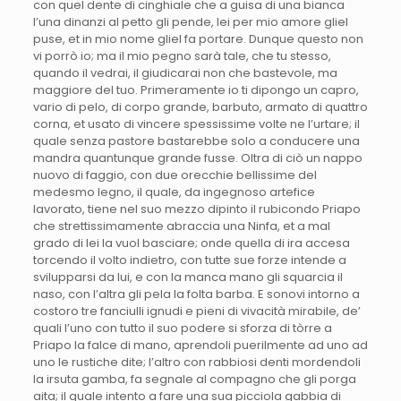
con quel dente di cinghiale che a guisa di una bianca
l’una dinanzi al petto gli pende, lei per mio amore gliel
puse, et in mio nome gliel fa portare. Dunque questo non
vi porrò io; ma il mio pegno sarà tale, che tu stesso,
quando il vedrai, il giudicarai non che bastevole, ma
maggiore del tuo. Primeramente io ti dipongo un capro,
vario di pelo, di corpo grande, barbuto, armato di quattro
corna, et usato di vincere spessissime volte ne l’urtare; il
quale senza pastore bastarebbe solo a conducere una
mandra quantunque grande fusse. Oltra di ciò un nappo
nuovo di faggio, con due orecchie bellissime del
medesmo legno, il quale, da ingegnoso artefice
lavorato, tiene nel suo mezzo dipinto il rubicondo Priapo
che strettissimamente abraccia una Ninfa, et a mal
grado di lei la vuol basciare; onde quella di ira accesa
torcendo il volto indietro, con tutte sue forze intende a
svilupparsi da lui, e con la manca mano gli squarcia il
naso, con l’altra gli pela la folta barba. E sonovi intorno a
costoro tre fanciulli ignudi e pieni di vivacità mirabile, de’
quali l’uno con tutto il suo podere si sforza di tòrre a
Priapo la falce di mano, aprendoli puerilmente ad uno ad
uno le rustiche dite; l’altro con rabbiosi denti mordendoli
la irsuta gamba, fa segnale al compagno che gli porga
aita; il quale intento a fare una sua picciola gabbia di