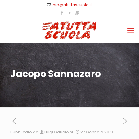
info@atuttascuola.it
Jacopo Sannazaro
Pubblicato da
Luigi Gaudio
su
27 Gennaio 2019