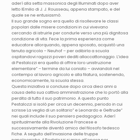
aderì alla setta massonica degli Illuminati dopo aver
letto lEmilio di J. J. Rousseau, appena stampato, e del
quale se ne entusiasmò.
Il suo grande sogno era quello di risollevare le classi
popolari dalle misere condizioni in cui vivevano
cercando di istruirle per condurle verso una più dignitosa
condizione di vita. Fece la prima esperienza come
educatore allorquando, appena sposato, acquistò una
tenuta agricola – Neuhof – per adibirla a scuola
ospitandovi ragazzi poveri dediti allaccattonaggio. L’idea
di Pestalozzi era quella di offrire loro unistruzione
elementare” – termine da lui coniato – avviandoli nel
contempo al lavoro agricolo e alla filatura, sostenendo,
economicamente, la scuola stessa.
Questa iniziativa si concluse dopo circa dieci anni a
causa della sua cattiva amministrazione che lo portò alla
perdita di tutto il suo patrimonio. A questo punto
Pestalozzi si isolò per circa un decennio, periodo in cui
scrisse La veglia di un solitario” e Leonardo e Geltrude”
nei quali include il suo pensiero pedagogico. Aderì
spiritualmente alla Rivoluzione Francese e
successivamente diventò amico del filosofo tedesco
Fiche. A seguito dell’invasione delle truppe
napoleoniche, il Pestalozzi si mise all’opera per