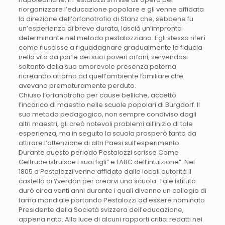
riorganizzare l’educazione popolare e gli venne affidata
la direzione dell’orfanotrofio di Stanz che, sebbene fu
un’esperienza di breve durata, lasciò un’impronta
determinante nel metodo pestalozziano. Egli stesso riferì
come riuscisse a riguadagnare gradualmente la fiducia
nella vita da parte dei suoi poveri orfani, servendosi
soltanto della sua amorevole presenza paterna
ricreando attorno ad quell’ambiente familiare che
avevano prematuramente perduto.
Chiuso l’orfanotrofio per cause belliche, accettò
l’incarico di maestro nelle scuole popolari di Burgdorf. Il
suo metodo pedagogico, non sempre condiviso dagli
altri maestri, gli creò notevoli problemi all’inizio di tale
esperienza, ma in seguito la scuola prosperò tanto da
attirare l’attenzione di altri Paesi sull’esperimento.
Durante questo periodo Pestalozzi scrisse Come
Geltrude istruisce i suoi figli” e LABC dell’intuizione”. Nel
1805 a Pestalozzi venne affidato dalle locali autorità il
castello di Yverdon per crearvi una scuola. Tale istituto
durò circa venti anni durante i quali divenne un collegio di
fama mondiale portando Pestalozzi ad essere nominato
Presidente della Società svizzera dell’educazione,
appena nata. Alla luce di alcuni rapporti critici redatti nei