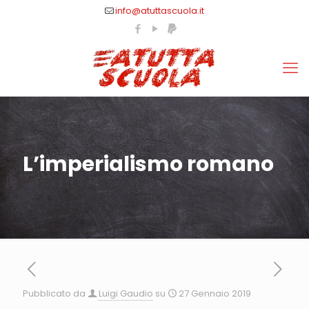
info@atuttascuola.it
L’imperialismo romano
Pubblicato da
Luigi Gaudio
su
27 Gennaio 2019