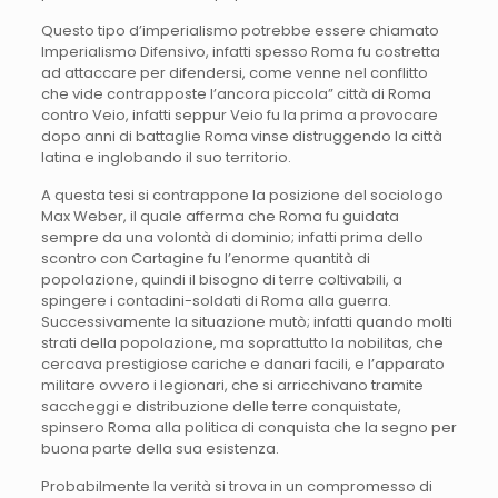
Questo tipo d’imperialismo potrebbe essere chiamato
Imperialismo Difensivo, infatti spesso Roma fu costretta
ad attaccare per difendersi, come venne nel conflitto
che vide contrapposte l’ancora piccola” città di Roma
contro Veio, infatti seppur Veio fu la prima a provocare
dopo anni di battaglie Roma vinse distruggendo la città
latina e inglobando il suo territorio.
A questa tesi si contrappone la posizione del sociologo
Max Weber, il quale afferma che Roma fu guidata
sempre da una volontà di dominio; infatti prima dello
scontro con Cartagine fu l’enorme quantità di
popolazione, quindi il bisogno di terre coltivabili, a
spingere i contadini-soldati di Roma alla guerra.
Successivamente la situazione mutò; infatti quando molti
strati della popolazione, ma soprattutto la nobilitas, che
cercava prestigiose cariche e danari facili, e l’apparato
militare ovvero i legionari, che si arricchivano tramite
saccheggi e distribuzione delle terre conquistate,
spinsero Roma alla politica di conquista che la segno per
buona parte della sua esistenza.
Probabilmente la verità si trova in un compromesso di