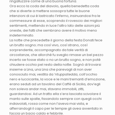
ringalluzzire come di una buona fortuna.
Ora ecco la coda del diavolo, quella benedetta coda
che si diverte a mettere sossopra tutte le buone
intenzioni di cui è lastricato l’inferno, insinuandosi fra le
commessure di esse, scoprendo il rovescio dei migliori
sentimenti, mettendo in luce l’altro lato delle azioni più
oneste, dei fatti che sembrano avere il motivo meno
indeterminato.
La notte che precedette il giorno della festa Donati fece
un brutto sogno; ma così vivo, così strano, così
sorprendente, accompagnato da tale verità di
circostanze, che allorché fu sveglio rimase un bel pezzo
incerto se fosse stato o no un brutto sogno, e non poté
chiudere occhio pel resto della notte. Sognò di trovarsi
insieme a Lina, una Lina che parevagli di non aver
conosciuto mai, vestita da
‘ntuppatedda
, coll’occhio
nero e luccicante, la voce e le mani tremanti d’emozione,
erano seduti ad un tavolino del Caffè di Sicilia, dov’egli
non soleva andar mai, stavano immobili, zitti,
guardandosi. Ad un tratto ella s’era lasciata scivolare il
manto sulle spalle, fissandolo sempre con quegli occhi
indiavolati, rossa come non l’aveva mai vista, e
afferrandogli il capo per le tempie gli avea avventato in
faccia un bacio caldo e febbrile.