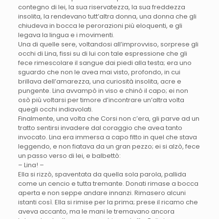
contegno di lei, la sua riservatezza, la sua freddezza
insolita, la rendevano tutt’altra donna, una donna che gli
chiudeva in bocca le perorazioni più eloquenti, e gli
legava la lingua e i movimenti.
Una di quelle sere, voltandosi all’improvviso, sorprese gli
occhi di Lina, fissi su di lui con tale espressione che gli
fece rimescolare il sangue dai piedi alla testa; era uno
sguardo che non le avea mai visto, profondo, in cui
brillava dell’amarezza, una curiosità insolita, acre e
pungente. Lina avvampò in viso e chinò il capo; ei non
osò più voltarsi per timore d’incontrare un’altra volta
quegli occhi indiavolati.
Finalmente, una volta che Corsi non c’era, gli parve ad un
tratto sentirsi invadere dal coraggio che avea tanto
invocato. Lina era immersa a capo fitto in quel che stava
leggendo, e non fiatava da un gran pezzo; ei si alzò, fece
un passo verso di lei, e balbettò:
– Lina! –
Ella si rizzò, spaventata da quella sola parola, pallida
come un cencio e tutta tremante. Donati rimase a bocca
aperta e non seppe andare innanzi. Rimasero alcuni
istanti così. Ella si rimise per la prima; prese il ricamo che
aveva accanto, ma le mani le tremavano ancora