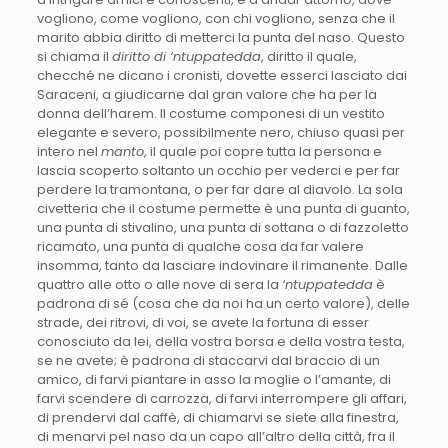
vogliono, come vogliono, con chi vogliono, senza che il
marito abbia diritto di metterci la punta del naso. Questo
si chiama il
diritto di ‘ntuppatedda
, diritto il quale,
checché ne dicano i cronisti, dovette esserci lasciato dai
Saraceni, a giudicarne dal gran valore che ha per la
donna dell’harem. Il costume componesi di un vestito
elegante e severo, possibilmente nero, chiuso quasi per
intero nel
manto
, il quale poi copre tutta la persona e
lascia scoperto soltanto un occhio per vederci e per far
perdere la tramontana, o per far dare al diavolo. La sola
civetteria che il costume permette è una punta di guanto,
una punta di stivalino, una punta di sottana o di fazzoletto
ricamato, una punta di qualche cosa da far valere
insomma, tanto da lasciare indovinare il rimanente. Dalle
quattro alle otto o alle nove di sera la
‘ntuppatedda
è
padrona di sé (cosa che da noi ha un certo valore), delle
strade, dei ritrovi, di voi, se avete la fortuna di esser
conosciuto da lei, della vostra borsa e della vostra testa,
se ne avete; è padrona di staccarvi dal braccio di un
amico, di farvi piantare in asso la moglie o l’amante, di
farvi scendere di carrozza, di farvi interrompere gli affari,
di prendervi dal caffè, di chiamarvi se siete alla finestra,
di menarvi pel naso da un capo all’altro della città, fra il