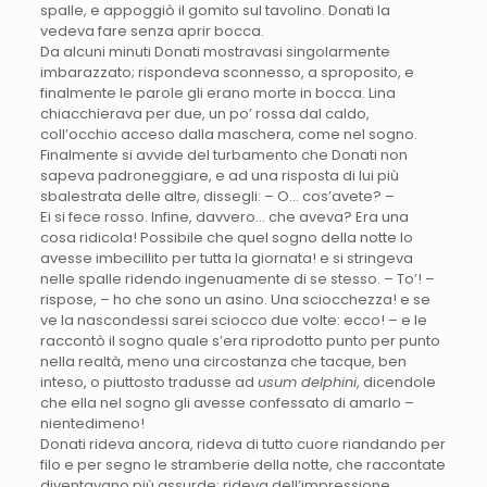
spalle, e appoggiò il gomito sul tavolino. Donati la
vedeva fare senza aprir bocca.
Da alcuni minuti Donati mostravasi singolarmente
imbarazzato; rispondeva sconnesso, a sproposito, e
finalmente le parole gli erano morte in bocca. Lina
chiacchierava per due, un po’ rossa dal caldo,
coll’occhio acceso dalla maschera, come nel sogno.
Finalmente si avvide del turbamento che Donati non
sapeva padroneggiare, e ad una risposta di lui più
sbalestrata delle altre, dissegli: – O… cos’avete? –
Ei si fece rosso. Infine, davvero… che aveva? Era una
cosa ridicola! Possibile che quel sogno della notte lo
avesse imbecillito per tutta la giornata! e si stringeva
nelle spalle ridendo ingenuamente di se stesso. – To’! –
rispose, – ho che sono un asino. Una sciocchezza! e se
ve la nascondessi sarei sciocco due volte: ecco! – e le
raccontò il sogno quale s’era riprodotto punto per punto
nella realtà, meno una circostanza che tacque, ben
inteso, o piuttosto tradusse ad
usum delphini
, dicendole
che ella nel sogno gli avesse confessato di amarlo –
nientedimeno!
Donati rideva ancora, rideva di tutto cuore riandando per
filo e per segno le stramberie della notte, che raccontate
diventavano più assurde; rideva dell’impressione