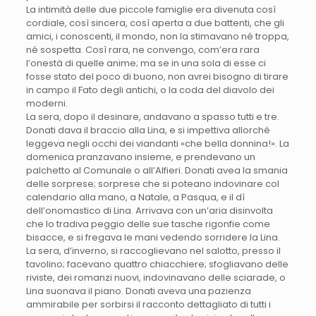
La intimità delle due piccole famiglie era divenuta così
cordiale, così sincera, così aperta a due battenti, che gli
amici, i conoscenti, il mondo, non la stimavano né troppa,
né sospetta. Così rara, ne convengo, com’era rara
l’onestà di quelle anime; ma se in una sola di esse ci
fosse stato del poco di buono, non avrei bisogno di tirare
in campo il Fato degli antichi, o la coda del diavolo dei
moderni.
La sera, dopo il desinare, andavano a spasso tutti e tre.
Donati dava il braccio alla Lina, e si impettiva allorché
leggeva negli occhi dei viandanti «che bella donnina!». La
domenica pranzavano insieme, e prendevano un
palchetto al Comunale o all’Alfieri. Donati avea la smania
delle sorprese; sorprese che si poteano indovinare col
calendario alla mano, a Natale, a Pasqua, e il dì
dell’onomastico di Lina. Arrivava con un’aria disinvolta
che lo tradiva peggio delle sue tasche rigonfie come
bisacce, e si fregava le mani vedendo sorridere la Lina.
La sera, d’inverno, si raccoglievano nel salotto, presso il
tavolino; facevano quattro chiacchiere; sfogliavano delle
riviste, dei romanzi nuovi, indovinavano delle sciarade, o
Lina suonava il piano. Donati aveva una pazienza
ammirabile per sorbirsi il racconto dettagliato di tutti i