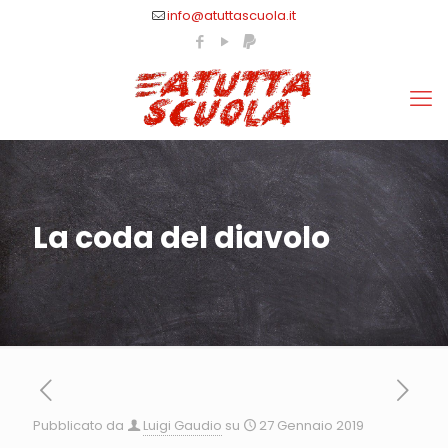
info@atuttascuola.it
La coda del diavolo
Pubblicato da
Luigi Gaudio
su
27 Gennaio 2019