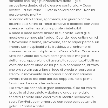
talmente che l’ago punzecchiava stoffa. Egli si
arrovellava dentro di sé d’essere così grullo. – Cosa
avete? – disse infine. – Siete in collera con me? Non mi
perdonerete mai? –
La donna alzò il capo, sgomenta, e lo guardò come
esterrefatta. Chinò la fronte di nuovo e balbettò con voce
spenta e mal ferma alcune parole inintelligibili.
A poco a poco Donati diradò le sue visite. Corsi gli si
mostrava sempre più freddo. Quando i due antichi amici
si trovavano insieme, provavano, senza saper perché, un
imbarazzo inesplicabile. La freddezza di entrambi si
comunicava e si moltiplicava dall’uno all’altro. Corsi avea
tutto indovinato dal nuovo contegno della moglie e
dell’amico, oppure Lina gli avea tutto raccontato? L’ultima
volta che Donati andò da lei, pel suo onomastico, la trovò
che era sola in casa. Lina si fece di bracia e represse a
stento un movimento di sorpresa. Donati non sapeva
trovare il verso del pelo del suo cappello, né le prime
frasi di un discorso che andasse.
Ella stava sul canapè, in gran cerimonia, sì da far venire
la voglia al disgraziato visitatore d’andarsene dalla
finestra. La visita durò dieci minuti. Mentre scendeva le
scale l’ex-Polluce mormorava con voce soffocata nella
gola: – E’ finita! è finita! –