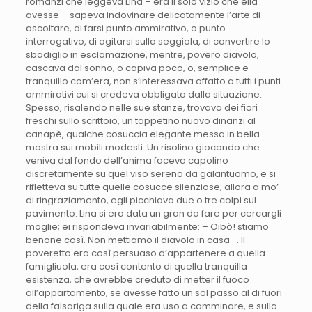
romanzi che leggeva Lina – era il solo vizio che ella
avesse – sapeva indovinare delicatamente l’arte di
ascoltare, di farsi punto ammirativo, o punto
interrogativo, di agitarsi sulla seggiola, di convertire lo
sbadiglio in esclamazione, mentre, povero diavolo,
cascava dal sonno, o capiva poco, o, semplice e
tranquillo com’era, non s’interessava affatto a tutti i punti
ammirativi cui si credeva obbligato dalla situazione.
Spesso, risalendo nelle sue stanze, trovava dei fiori
freschi sullo scrittoio, un tappetino nuovo dinanzi al
canapè, qualche cosuccia elegante messa in bella
mostra sui mobili modesti. Un risolino giocondo che
veniva dal fondo dell’anima faceva capolino
discretamente su quel viso sereno da galantuomo, e si
rifletteva su tutte quelle cosucce silenziose; allora a mo’
di ringraziamento, egli picchiava due o tre colpi sul
pavimento. Lina si era data un gran da fare per cercargli
moglie; ei rispondeva invariabilmente: – Oibò! stiamo
benone così. Non mettiamo il diavolo in casa -. Il
poveretto era così persuaso d’appartenere a quella
famigliuola, era così contento di quella tranquilla
esistenza, che avrebbe creduto di metter il fuoco
all’appartamento, se avesse fatto un sol passo al di fuori
della falsariga sulla quale era uso a camminare, e sulla