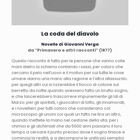
La coda del diavolo
Novelle di Giovanni Verga
da “Primavera e altri racconti” (1877)
Questo racconto è fatto per le persone che vanno colle
mani dietro la schiena contando i sassi, per coloro che
cercano il pelo nell’uovo e il motivo per cui tutte le cose
umane danno una mano alla ragione e l’altra allassurdo;
per quegli altri cui si rizzerebbe il fiocco di cotone sul
berretto da notte quando avessero fatto un brutto sogno,
e che lascerebbero trascorrere impunemente gli Idi di
Marzo; per gli spiritisti, i giuocatori di lotto, gli innamorati,
e i novellieri; per tutti coloro che considerano col
microscopio gli uncini coi quali un fatto ne tira un altro,
quando mettete la mano nel cestone della vita; per i
chimici e gli alchimisti che da 5000 anni passano il loro
tempo a cercare il punto preciso dove il sogno finisce e
comincia la realtà, e a decomporvi le unità più semplici