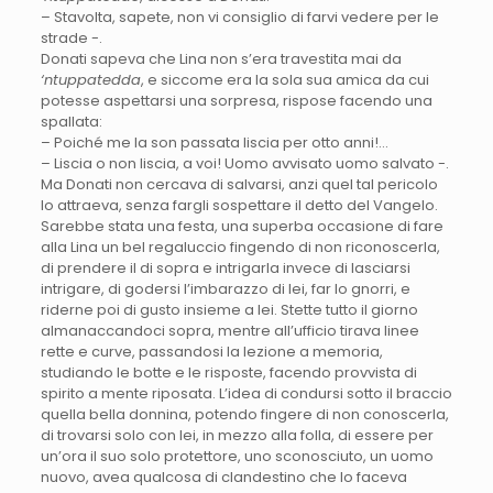
– Stavolta, sapete, non vi consiglio di farvi vedere per le
strade -.
Donati sapeva che Lina non s’era travestita mai da
‘ntuppatedda
, e siccome era la sola sua amica da cui
potesse aspettarsi una sorpresa, rispose facendo una
spallata:
– Poiché me la son passata liscia per otto anni!…
– Liscia o non liscia, a voi! Uomo avvisato uomo salvato -.
Ma Donati non cercava di salvarsi, anzi quel tal pericolo
lo attraeva, senza fargli sospettare il detto del Vangelo.
Sarebbe stata una festa, una superba occasione di fare
alla Lina un bel regaluccio fingendo di non riconoscerla,
di prendere il di sopra e intrigarla invece di lasciarsi
intrigare, di godersi l’imbarazzo di lei, far lo gnorri, e
riderne poi di gusto insieme a lei. Stette tutto il giorno
almanaccandoci sopra, mentre all’ufficio tirava linee
rette e curve, passandosi la lezione a memoria,
studiando le botte e le risposte, facendo provvista di
spirito a mente riposata. L’idea di condursi sotto il braccio
quella bella donnina, potendo fingere di non conoscerla,
di trovarsi solo con lei, in mezzo alla folla, di essere per
un’ora il suo solo protettore, uno sconosciuto, un uomo
nuovo, avea qualcosa di clandestino che lo faceva