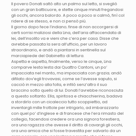
Il povero Donati saltò alto un palmo sul letto, si svegliò
con un gran batticuore, e stette cinque minuti fregandosi
gli occhi, ancora balordo. A poco a poco si calmò, finì col
ridere di se stesso, e non ci pensò più.
Il giorno dopo fece l’indiano; finse di non accorgersi di
certi sorrisi maliziosi della Lina, dell’aria affaccendata di
lei, dell’insolito va e vieni che c’era per casa. Disse che
avrebbe passata la sera all’ufficio, per un lavoro
straordinario, e andò a piantarsi in sentinella sul
marciapiede del Gabinetto di lettura.
Aspetta e aspetta, finalmente, verso le cinque, Lina
comparve lesta lesta dai Quattro Cantoni, un po’
impacciata nel manto, ma impacciata con grazia; andò
difilato dov’egli trovavasi, come se l’avesse saputo, si
cacciò in mezzo alla folla, e infilò senz’altro il suo
braccino sotto quello di lui. Donati l’avrebbe riconosciuta
a questo soltanto. Ella, spiritosa e chiacchierina, badava
a stordirlo con un cicaleccio tutto scoppiettio, ad
inventargli mille frottole per intrigarlo, ad imbarazzarlo
con quel po’ d’inglese e di francese che l’era rimasto del
collegio, facendosi credere ora una signora forestiera,
ora una ragazza che avesse il diritto di cavargli gli occhi,
ora una amica che si fosse travestita per salvarlo da un