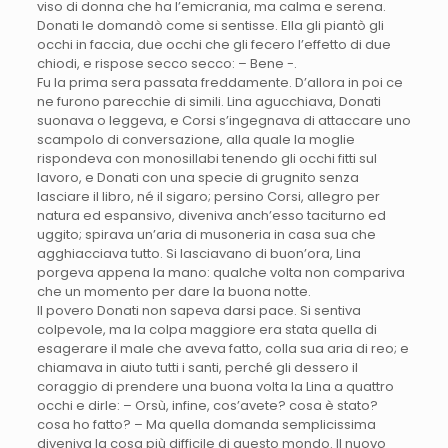
viso di donna che ha l’emicrania, ma calma e serena.
Donati le domandò come si sentisse. Ella gli piantò gli
occhi in faccia, due occhi che gli fecero l’effetto di due
chiodi, e rispose secco secco: – Bene -.
Fu la prima sera passata freddamente. D’allora in poi ce
ne furono parecchie di simili. Lina agucchiava, Donati
suonava o leggeva, e Corsi s’ingegnava di attaccare uno
scampolo di conversazione, alla quale la moglie
rispondeva con monosillabi tenendo gli occhi fitti sul
lavoro, e Donati con una specie di grugnito senza
lasciare il libro, né il sigaro; persino Corsi, allegro per
natura ed espansivo, diveniva anch’esso taciturno ed
uggito; spirava un’aria di musoneria in casa sua che
agghiacciava tutto. Si lasciavano di buon’ora, Lina
porgeva appena la mano: qualche volta non compariva
che un momento per dare la buona notte.
Il povero Donati non sapeva darsi pace. Si sentiva
colpevole, ma la colpa maggiore era stata quella di
esagerare il male che aveva fatto, colla sua aria di reo; e
chiamava in aiuto tutti i santi, perché gli dessero il
coraggio di prendere una buona volta la Lina a quattro
occhi e dirle: – Orsù, infine, cos’avete? cosa è stato?
cosa ho fatto? – Ma quella domanda semplicissima
diveniva la cosa più difficile di questo mondo. Il nuovo