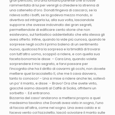
gran pericolo, ora una lontana parente che si fosse
rammentata di lui per venirgli a chiedere la strenna di
una catenella d’oro. Donati fingeva di cascarci, se la
rideva sotto i baffi, se la godeva mezzo mondo, si
divertiva ad intrigarla lui, alla sua volta, lasciandole
supporre che avesse indovinato dei gran segreti,
permettendole di edificare cento storie che non
esistevano, sul fantastico addentellato che ella stessa gli
avea offerto. Infine, quando la vide più curiosa, quando le
sorprese negli occhi il primo baleno di un sentimento
nuovo, qualcosa fra la sorpresa e la timidità di trovarsi
con tutt’altro uomo, scoppiò a ridere, e con quella sua
faceta bonomia le disse: – Cara Lina, quando volete
sorprendere il mio segreto, e farvi passare per
l’incognita che ha il diritto di cavarmi gli occhi, non dovete
mettere quel braccialetto lì, che me li cava davvero,
tanto lo conosco! – Lina si mise a ridere anche lei, sollevò
un po’ il manto, e disse: – Bravo! Ora che avete vinto,
giacché siamo davanti al Caffè di Sicilia, offritemi un
sorbetto -. Ed entrarono.
Bizzarria del caso! andarono a mettersi proprio a quel
medesimo tavolino che Donati avea visto in sogno, l’uno
di faccia all’altra, come nel sogno. Lina avea caldo e si
faceva vento col fazzoletto; lasciò scivolare il manto sulle