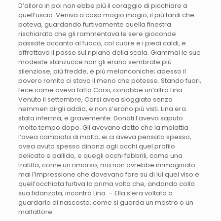
D’allora in poi non ebbe più il coraggio di picchiare a
quell’uscio. Veniva a casa mogio mogio, il più tardi che
poteva, guardando furtivamente quella finestra
rischiarata che gli rammentava le sere gioconde
passate accanto al fuoco, col cuore e i piedi caldi, e
affrettava il passo sul ripiano della scala. Giammai le sue
modeste stanzucce non gli erano sembrate più
silenziose, più fredde, e più melanconiche; adesso il
povero romito ci stava il meno che potesse. Stando fuori,
fece come aveva fatto Corsi, conobbe un’altra Lina.
Venuto il settembre, Corsi avea sloggiato senza
nemmen dirgli addio, e non s’erano più visti. Lina era
stata inferma, e gravemente: Donati l’aveva saputo
molto tempo dopo. Gli avevano detto che la malattia
l’avea cambiata di molto; ei ci aveva pensato spesso,
avea avuto spesso dinanzi agli occhi quel profilo
delicato e pallido, e quegli occhi febbrili, come una
trafitta, come un rimorso; ma non avrebbe immaginato
mai l’impressione che dovevano fare su di lui quel viso e
quell’occhiata furtiva la prima volta che, andando colla
sua fidanzata, incontrò Lina. – Ella s’era voltata a
guardarlo di nascosto, come si guarda un mostro o un
malfattore.