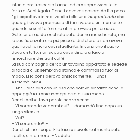
Intanto era trascorso l’anno, ed era sopravvenuta la
festa di Sant’Agata. Donati doveva sposare da lì a poco.
Egli aspettava in mezzo alla folla una
‘ntuppatedda
che
quasi gli aveva promesso di farsi vedere un momento
quando si sentì afferrare all’improvviso pel braccio.
Gettò una rapida occhiata sulla donna mascherata, ma
la sua fidanzata era più piccola di statura e non aveva
quell’occhio nero così sfavillante. Ei sentì che il cuore
dava un tuffo; non seppe cosa dire, e si lasciò
rimorchiare dentro il caffè.
La sua compagna cercò un tavolino appartato e sedette
di faccia a lui; sembrava stanca e commossa fuor di
modo. Ei la considerava ansiosamente. – Lina! –
esclamò infine.
– Ah! – diss’ella con un riso che voleva dir tante cose; e
appoggiò la fronte incappucciata sulla mano.
Donati balbettava parole senza senso.
– Vi sorprende vedermi qui? – domandò Lina dopo un
lungo silenzio.
– Voi?
– Vi sorprende? –
Donati chinò il capo. Ella lasciò scivolare il manto sulle
spalle, e mormorò: – Vedete!