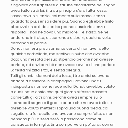
singolare che il ripetersi di tal’une circostanze del sogno
avea fatto su di lui. Ella da principio s’era fatta rossa;
l’ascoltava in silenzio, col mento sulla mano, senza
guardarlo più, senza ridere più. Quando egli ebbe finito,
abbozzò un pallido sorriso per non lasciarlo senza
risposta – non ne trovò una migliore – e s’alzò. Se ne
andarono in fretta, discorrendo a sbalzi, qualche volta
cercando le parole.
Donati non era precisamente certo di non aver detto
qualche corbelleria; ma sentiva in nube che avrebbe
dato una mesata del suo stipendio perché non avesse
parlato, ed anzi perché non avesse avuto di che parlare.
La festa finì zitta zitta, e senza allegria.
Tutti gli anni, il domani della festa, i tre amici solevano
andare a desinare in campagna. Stavolta Lina fu
indisposta e non se ne fece nulla. Donati avrebbe voluto
a qualunque costo che quel giorno si fosse passato
come tutti gli altri anni, perché avea sempre sullo
stomaco il sogno e il gran ciarlare che ne avea fatto, e
avrebbe voluto metterci sopra una buona pietra, col
seguitare a far quello che avevano sempre fatto, e non
pensarci più. La sera però la passarono come di
consueto, in famiglia. Lina comparve un po’ tardi, con un