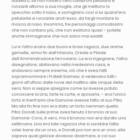
addietro, se non fossero certi calabroni petulanti e
ronzanti attorno a sua moglie, che gli mettono lo
specchio sotto il naso, e somigliano così a lui quand’era
petulante e ronzante anch’esso, da fargli montare la
mosca al naso. Insomma, tre personaggi comodissimi
che non contano più, che non esistono quasi – potete
anche immaginare che non siano mai esistiti.
Lui
e
l’altro
erano due buoni e bravi ragazzi, due anime
gemelle, amici fin dall’infanzia, Oreste e Pilade
dell’Amministrazione ferroviaria.
Lui
era ingegnere,
l’altro
disegnatore; abitavano nella medesima casa, e
andavano sempre insieme, ciò che li avea fatti
soprannominare i Fratelli Siamesi; si vedevano tutti i
giorni all’ufficio dalle nove del mattino alle cinque della
sera. Non si seppe spiegare come
lui
avesse potuto
conoscere la Lina, farle la corte, e sposarla; – era l’unico
torto in trent’anni che Damone avesse fatto al suo Pitia.
Ma alla fin fine non era stato un torto nemmen quello.
Pitia-Donati sulle prime avea tenuto il broncio al suo
Damone-Corsi, è vero, ma il broncio non era durato una
settimana. Lina era tale ragazza che si sarebbe fatta
voler bene da un orso, e Donati poi non era un orso; ella
sapeva quali gelosie dovesse disarmare, e col suo