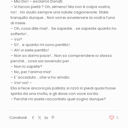
– Mio Dio! – esclamò Donati.
– Vi faccio pietà ? Oh, almeno! Ma non è colpa vostra,
no!… Ho avuto sempre una salute cagionevole. State
tranquillo dunque… Non vorrei avvelenare la vostra l’una
di miele.
– Oh, cosa dite mai!… Se sapeste… se sapeste quanto ho
sofferto!…
– Voi?
– Sì!… e quanto mi sono pentito!…
– Ah! vi siete pentito!
– Non so darmi pace!… Non so comprendere io stesso
perché… cosa sia avvenuto per…
– Non lo sapete?
– No, per l’anima mia!
– E’ accaduto… che vi ho amato.
– Voi! voi! –
Ella si fece ancora più pallida; si rizzò in piedi quasi fosse
spinta da una molla, e gli disse con voce sorda:
– Perché mi avete raccontato quel sogno dunque?
Condividi
0