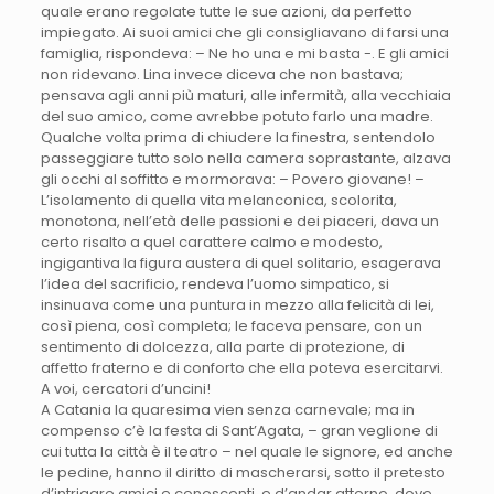
quale erano regolate tutte le sue azioni, da perfetto
impiegato. Ai suoi amici che gli consigliavano di farsi una
famiglia, rispondeva: – Ne ho una e mi basta -. E gli amici
non ridevano. Lina invece diceva che non bastava;
pensava agli anni più maturi, alle infermità, alla vecchiaia
del suo amico, come avrebbe potuto farlo una madre.
Qualche volta prima di chiudere la finestra, sentendolo
passeggiare tutto solo nella camera soprastante, alzava
gli occhi al soffitto e mormorava: – Povero giovane! –
L’isolamento di quella vita melanconica, scolorita,
monotona, nell’età delle passioni e dei piaceri, dava un
certo risalto a quel carattere calmo e modesto,
ingigantiva la figura austera di quel solitario, esagerava
l’idea del sacrificio, rendeva l’uomo simpatico, si
insinuava come una puntura in mezzo alla felicità di lei,
così piena, così completa; le faceva pensare, con un
sentimento di dolcezza, alla parte di protezione, di
affetto fraterno e di conforto che ella poteva esercitarvi.
A voi, cercatori d’uncini!
A Catania la quaresima vien senza carnevale; ma in
compenso c’è la festa di Sant’Agata, – gran veglione di
cui tutta la città è il teatro – nel quale le signore, ed anche
le pedine, hanno il diritto di mascherarsi, sotto il pretesto
d’intrigare amici e conoscenti, e d’andar attorno, dove