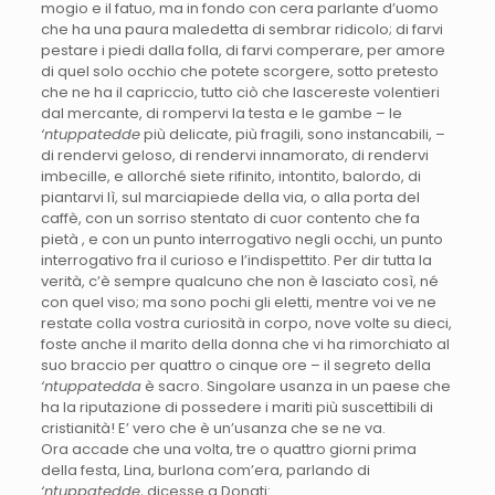
mogio e il fatuo, ma in fondo con cera parlante d’uomo
che ha una paura maledetta di sembrar ridicolo; di farvi
pestare i piedi dalla folla, di farvi comperare, per amore
di quel solo occhio che potete scorgere, sotto pretesto
che ne ha il capriccio, tutto ciò che lascereste volentieri
dal mercante, di rompervi la testa e le gambe – le
‘ntuppatedde
più delicate, più fragili, sono instancabili, –
di rendervi geloso, di rendervi innamorato, di rendervi
imbecille, e allorché siete rifinito, intontito, balordo, di
piantarvi lì, sul marciapiede della via, o alla porta del
caffè, con un sorriso stentato di cuor contento che fa
pietà , e con un punto interrogativo negli occhi, un punto
interrogativo fra il curioso e l’indispettito. Per dir tutta la
verità, c’è sempre qualcuno che non è lasciato così, né
con quel viso; ma sono pochi gli eletti, mentre voi ve ne
restate colla vostra curiosità in corpo, nove volte su dieci,
foste anche il marito della donna che vi ha rimorchiato al
suo braccio per quattro o cinque ore – il segreto della
‘ntuppatedda
è sacro. Singolare usanza in un paese che
ha la riputazione di possedere i mariti più suscettibili di
cristianità! E’ vero che è un’usanza che se ne va.
Ora accade che una volta, tre o quattro giorni prima
della festa, Lina, burlona com’era, parlando di
‘ntuppatedde
, dicesse a Donati: