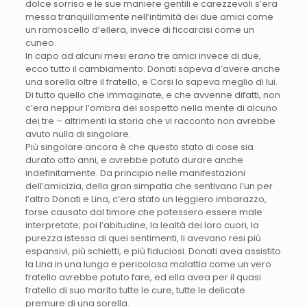
dolce sorriso e le sue maniere gentili e carezzevoli s’era
messa tranquillamente nell’intimità dei due amici come
un ramoscello d’ellera, invece di ficcarcisi come un
cuneo.
In capo ad alcuni mesi erano tre amici invece di due,
ecco tutto il cambiamento. Donati sapeva d’avere anche
una sorella oltre il fratello, e Corsi lo sapeva meglio di lui.
Di tutto quello che immaginate, e che avvenne difatti, non
c’era neppur l’ombra del sospetto nella mente di alcuno
dei tre – altrimenti la storia che vi racconto non avrebbe
avuto nulla di singolare.
Più singolare ancora è che questo stato di cose sia
durato otto anni, e avrebbe potuto durare anche
indefinitamente. Da principio nelle manifestazioni
dell’amicizia, della gran simpatia che sentivano l’un per
l’altro Donati e Lina, c’era stato un leggiero imbarazzo,
forse causato dal timore che potessero essere male
interpretate; poi l’abitudine, la lealtà dei loro cuori, la
purezza istessa di quei sentimenti, li avevano resi più
espansivi, più schietti, e più fiduciosi. Donati avea assistito
la Lina in una lunga e pericolosa malattia come un vero
fratello avrebbe potuto fare, ed ella avea per il quasi
fratello di suo marito tutte le cure, tutte le delicate
premure di una sorella.