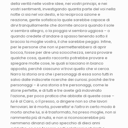
della verità nelle vostre idee, nei vostri principi, e nei
vostri sentimenti, investigando quanta parte del voi nella
notte ci sia nel voi desto, e la reciproca azione e
reazione, gente sofistica la quale sarebbe capace di
dirvi tranquillamente che dormite ancora quando il sole
vi sembra allegro, o la pioggia vi sembra uggiosa – o
quando credete d’andare a spasso tenendo sotto il
braccio la moglie vostra, il che sarebbe peggio. Infine,
per le persone che non vi permetterebbero di aprir
bocca, fosse per dire una sciocchezza, senza provare
qualche cosa, questo racconto potrebbe provare e
spiegare molte cose, le quali si lasciano in bianco
apposta, perché ciascuno vi trovi quello che vi cerca.
Narro la storia ora che i personaggi di essa sono tutti in
salvo dalle indiscrete ricerche dei curiosi; poiché dei tre
personaggi – è una storia a tre personaggi, come le
storie perfette, e di tutti e tre avete già indovinato
l’azione, per poco pratica che abbiate di queste cose –
lui
è al Cairo, o lì presso, a dirigere non so che lavori
ferroviari;
lei
è morta, poveretta! e
l’altro
in certo modo è
morto anche lui, si è trasformato, ha preso moglie, non si
rammenta più di nulla, e non si riconoscerebbe più
nemmeno dinanzi ad uno specchio di dieci anni