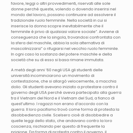
favore, leggi o altri provvedimenti, riservati alle sole
donne perché queste, volendo o dovendo inserirsi nel
mondo del lavoro, possano continuare ad assolvere il
tradizionale ruolo femminile. Nella società in cui si
inserisce la donna scopre inevitabilmente che il
femminile è privo di qualsiasi valore sociale”. Avviene di
conseguenza che la singola, trovandosi confrontata con
la sfera del maschile, abbia la sola alternativa di
mascolinizzarsi” o rifugiarsi nel vecchio ruolo femminile.
In ogni caso la sostanza del potere maschile e della
società che su di esso si basa rimane immutata.
A metà degli anni ’60 negli USA gli studenti delle
università incominciarono un movimento di
contestazione, che si allargò velocemente, a macchia
dolio. Gli studenti avevano iniziato a protestare contro il
governo degli USA perché aveva partecipato alla guerra
tra il Vietnam del Nord e il Vietnam del Sud, a fianco di
quest’ultimo. I ragazzi non erano d’accordo con la
guerra. Il loro pacifismo trovò come forma di protesta la
disobbedienza civile. Scelsero cioè di disobbedire a
quelle leggi dello stato, che andavano contro la loro
coscienza, rischiando per questo di frequente la
prigione. Da forma di protesta contro il governo, il