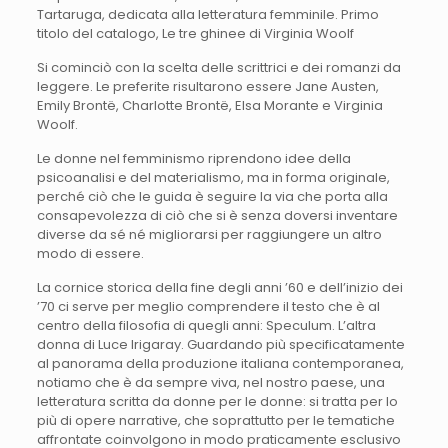
Tartaruga, dedicata alla letteratura femminile. Primo
titolo del catalogo, Le tre ghinee di Virginia Woolf
Si cominciò con la scelta delle scrittrici e dei romanzi da
leggere. Le preferite risultarono essere Jane Austen,
Emily Brontë, Charlotte Brontë, Elsa Morante e Virginia
Woolf.
Le donne nel femminismo riprendono idee della
psicoanalisi e del materialismo, ma in forma originale,
perché ciò che le guida è seguire la via che porta alla
consapevolezza di ciò che si è senza doversi inventare
diverse da sé né migliorarsi per raggiungere un altro
modo di essere.
La cornice storica della fine degli anni ’60 e dell’inizio dei
’70 ci serve per meglio comprendere il testo che è al
centro della filosofia di quegli anni: Speculum. L’altra
donna di Luce Irigaray. Guardando più specificatamente
al panorama della produzione italiana contemporanea,
notiamo che è da sempre viva, nel nostro paese, una
letteratura scritta da donne per le donne: si tratta per lo
più di opere narrative, che soprattutto per le tematiche
affrontate coinvolgono in modo praticamente esclusivo