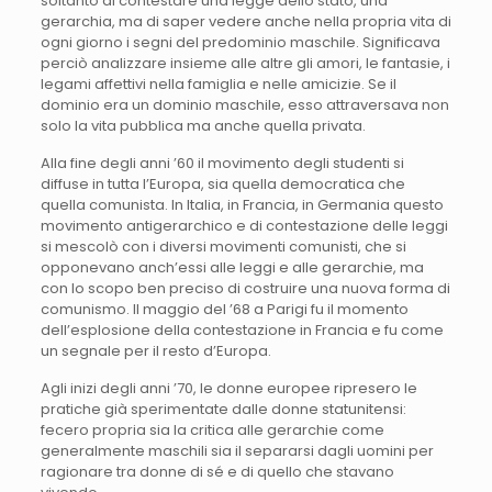
soltanto di contestare una legge dello stato, una
gerarchia, ma di saper vedere anche nella propria vita di
ogni giorno i segni del predominio maschile. Significava
perciò analizzare insieme alle altre gli amori, le fantasie, i
legami affettivi nella famiglia e nelle amicizie. Se il
dominio era un dominio maschile, esso attraversava non
solo la vita pubblica ma anche quella privata.
Alla fine degli anni ’60 il movimento degli studenti si
diffuse in tutta l’Europa, sia quella democratica che
quella comunista. In Italia, in Francia, in Germania questo
movimento antigerarchico e di contestazione delle leggi
si mescolò con i diversi movimenti comunisti, che si
opponevano anch’essi alle leggi e alle gerarchie, ma
con lo scopo ben preciso di costruire una nuova forma di
comunismo. Il maggio del ’68 a Parigi fu il momento
dell’esplosione della contestazione in Francia e fu come
un segnale per il resto d’Europa.
Agli inizi degli anni ’70, le donne europee ripresero le
pratiche già sperimentate dalle donne statunitensi:
fecero propria sia la critica alle gerarchie come
generalmente maschili sia il separarsi dagli uomini per
ragionare tra donne di sé e di quello che stavano