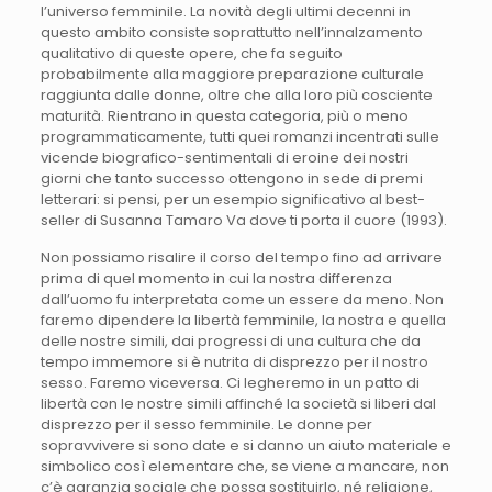
l’universo femminile. La novità degli ultimi decenni in
questo ambito consiste soprattutto nell’innalzamento
qualitativo di queste opere, che fa seguito
probabilmente alla maggiore preparazione culturale
raggiunta dalle donne, oltre che alla loro più cosciente
maturità. Rientrano in questa categoria, più o meno
programmaticamente, tutti quei romanzi incentrati sulle
vicende biografico-sentimentali di eroine dei nostri
giorni che tanto successo ottengono in sede di premi
letterari: si pensi, per un esempio significativo al best-
seller di Susanna Tamaro Va dove ti porta il cuore (1993).
Non possiamo risalire il corso del tempo fino ad arrivare
prima di quel momento in cui la nostra differenza
dall’uomo fu interpretata come un essere da meno. Non
faremo dipendere la libertà femminile, la nostra e quella
delle nostre simili, dai progressi di una cultura che da
tempo immemore si è nutrita di disprezzo per il nostro
sesso. Faremo viceversa. Ci legheremo in un patto di
libertà con le nostre simili affinché la società si liberi dal
disprezzo per il sesso femminile. Le donne per
sopravvivere si sono date e si danno un aiuto materiale e
simbolico così elementare che, se viene a mancare, non
c’è garanzia sociale che possa sostituirlo, né religione,