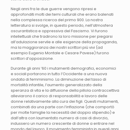
Negli anni fra le due guerre vengono ripresi e
approfonditi molti dei temi culturali che erano balenati
nella complessa ricerca del primo 900. La nostra
letteratura si svolge, in questo periodo, nell’atmosfera
oscurantistica e oppressiva del Fascismo. Vi furono
intellettuali che tradirono la loro missione per piegarsi
all’adulazione servile e alle esigenze della propaganda,
ma la maggioranza dei nostri scrittori più vivi (ad
esempio Eugenio Montale e Cesare Pavese) furono
scrittori d’opposizione.
Durante gli anni ’60 i mutamenti demografici, economici
e sociali portarono in tutto l’Occidente a una nuova
ondata di femminismo. La diminuzione del tasso di
mortalità infantile, l’aumento generalizzato della
speranza di vita e la diffusione della pillola contraccettiva
alleviarono il carico di responsabilità e lavoro delle
donne relativamente alla cura dei figli. Questi mutamenti,
combinati da una parte con l’inflazione (che comportò
per molte famiglie la necessità del doppio stipendio) e
dall’altra con laumentato numero di casi di divorzio,
indussero un numero crescente di donne a entrare nel
mondo del lavoro. Il movimento femminista in quegli anni