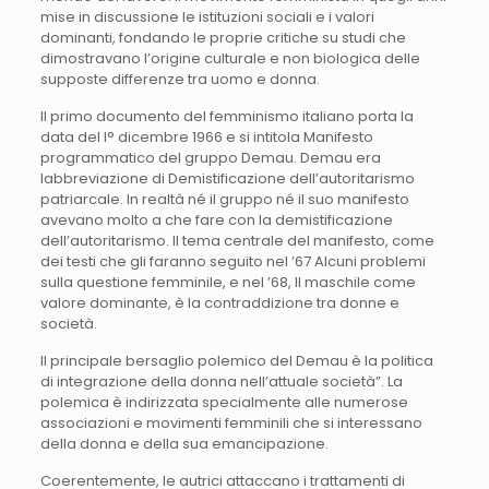
mise in discussione le istituzioni sociali e i valori
dominanti, fondando le proprie critiche su studi che
dimostravano l’origine culturale e non biologica delle
supposte differenze tra uomo e donna.
Il primo documento del femminismo italiano porta la
data del l° dicembre 1966 e si intitola Manifesto
programmatico del gruppo Demau. Demau era
labbreviazione di Demistificazione dell’autoritarismo
patriarcale. In realtà né il gruppo né il suo manifesto
avevano molto a che fare con la demistificazione
dell’autoritarismo. Il tema centrale del manifesto, come
dei testi che gli faranno seguito nel ’67 Alcuni problemi
sulla questione femminile, e nel ’68, Il maschile come
valore dominante, è la contraddizione tra donne e
società.
Il principale bersaglio polemico del Demau è la politica
di integrazione della donna nell’attuale società”. La
polemica è indirizzata specialmente alle numerose
associazioni e movimenti femminili che si interessano
della donna e della sua emancipazione.
Coerentemente, le autrici attaccano i trattamenti di