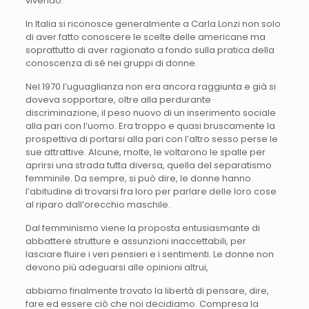
vivendo.
In Italia si riconosce generalmente a Carla Lonzi non solo
di aver fatto conoscere le scelte delle americane ma
soprattutto di aver ragionato a fondo sulla pratica della
conoscenza di sé nei gruppi di donne.
Nel 1970 l’uguaglianza non era ancora raggiunta e già si
doveva sopportare, oltre alla perdurante
discriminazione, il peso nuovo di un inserimento sociale
alla pari con l’uomo. Era troppo e quasi bruscamente la
prospettiva di portarsi alla pari con l’altro sesso perse le
sue attrattive. Alcune, molte, le voltarono le spalle per
aprirsi una strada tutta diversa, quella del separatismo
femminile. Da sempre, si può dire, le donne hanno
l’abitudine di trovarsi fra loro per parlare delle loro cose
al riparo dall’orecchio maschile.
Dal femminismo viene la proposta entusiasmante di
abbattere strutture e assunzioni inaccettabili, per
lasciare fluire i veri pensieri e i sentimenti. Le donne non
devono più adeguarsi alle opinioni altrui,
abbiamo finalmente trovato la libertà di pensare, dire,
fare ed essere ciò che noi decidiamo. Compresa la