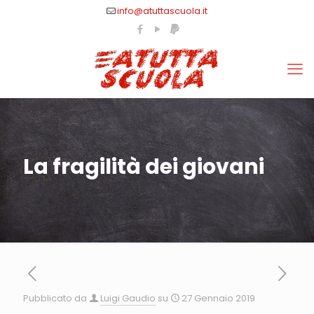
info@atuttascuola.it
La fragilità dei giovani
Pubblicato da
Luigi Gaudio
su
27 Gennaio 2019