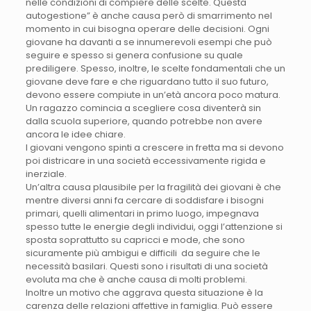
nelle condizioni di compiere delle scelte. Questa
autogestione” è anche causa però di smarrimento nel
momento in cui bisogna operare delle decisioni. Ogni
giovane ha davanti a se innumerevoli esempi che può
seguire e spesso si genera confusione su quale
prediligere. Spesso, inoltre, le scelte fondamentali che un
giovane deve fare e che riguardano tutto il suo futuro,
devono essere compiute in un’età ancora poco matura.
Un ragazzo comincia a scegliere cosa diventerà sin
dalla scuola superiore, quando potrebbe non avere
ancora le idee chiare.
I giovani vengono spinti a crescere in fretta ma si devono
poi districare in una società eccessivamente rigida e
inerziale.
Un’altra causa plausibile per la fragilità dei giovani è che
mentre diversi anni fa cercare di soddisfare i bisogni
primari, quelli alimentari in primo luogo, impegnava
spesso tutte le energie degli individui, oggi l’attenzione si
sposta soprattutto su capricci e mode, che sono
sicuramente più ambigui e difficili da seguire che le
necessità basilari. Questi sono i risultati di una società
evoluta ma che è anche causa di molti problemi.
Inoltre un motivo che aggrava questa situazione è la
carenza delle relazioni affettive in famiglia. Può essere