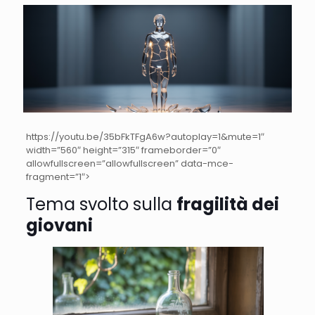
https://youtu.be/35bFkTFgA6w?autoplay=1&mute=1″
width=”560″ height=”315″ frameborder=”0″
allowfullscreen=”allowfullscreen” data-mce-
fragment=”1″>
Tema svolto sulla
fragilità dei
giovani