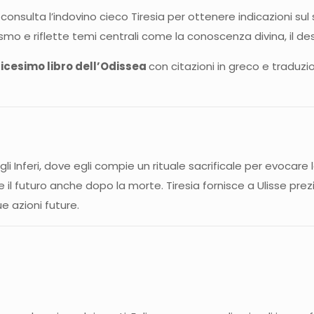
e consulta l’indovino cieco Tiresia per ottenere indicazioni s
smo e riflette temi centrali come la conoscenza divina, il des
dicesimo libro dell’Odissea
con citazioni in greco e traduzion
e agli Inferi, dove egli compie un rituale sacrificale per evocar
il futuro anche dopo la morte. Tiresia fornisce a Ulisse prezios
e azioni future.