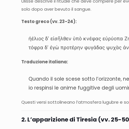
Ulisse descrive il rituale che deve compiere per ev
solo dopo aver bevuto il sangue.
Testo greco (vv. 23-24):
ἠέλιος δ’ εἰσῆλθεν ὑπὸ κνέφας εὐρύοπα Ζ
τόφρα δ’ ἐγὼ προτέρην φυγάδας ψυχὰς ἀ
Traduzione italiana:
Quando il sole scese sotto l’orizzonte, ne
io respinsi le anime fuggitive degli uomi
Questi versi sottolineano l’atmosfera lugubre e sole
2. L’apparizione di Tiresia (vv. 25-5