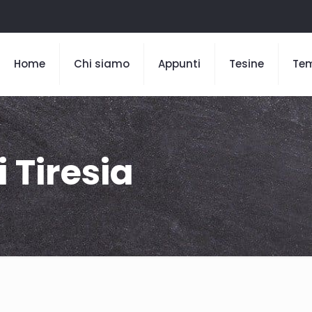
Home
Chi siamo
Appunti
Tesine
Te
 Tiresia