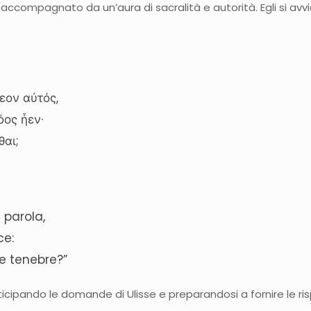
è accompagnato da un’aura di sacralità e autorità. Egli si avvic
εον αὐτός,
όος ἦεν·
θαι;
a parola,
ce:
le tenebre?”
ticipando le domande di Ulisse e preparandosi a fornire le r