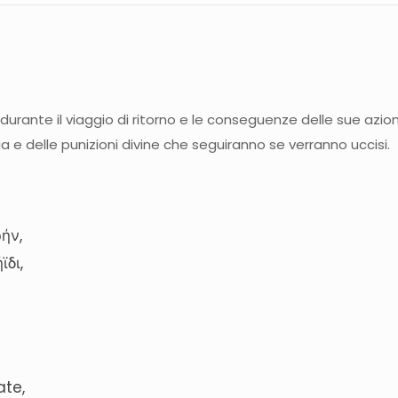
 durante il viaggio di ritorno e le conseguenze delle sue azioni
ria e delle punizioni divine che seguiranno se verranno uccisi.
ήν,
ϊδι,
ate,