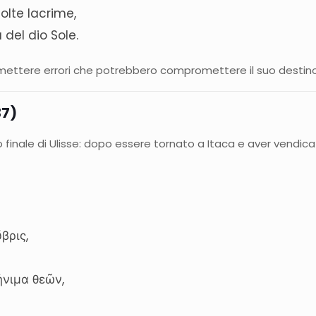
olte lacrime,
del dio Sole.
mettere errori che potrebbero compromettere il suo destino
37)
o finale di Ulisse: dopo essere tornato a Itaca e aver vendicat
βρις,
,
ήνιμα θεῶν,