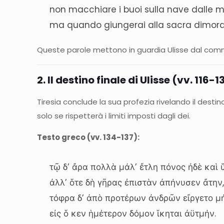
non macchiare i buoi sulla nave dalle m
ma quando giungerai alla sacra dimora 
Queste parole mettono in guardia Ulisse dal com
2. Il destino finale di Ulisse (vv. 116-1
Tiresia conclude la sua profezia rivelando il destin
solo se rispetterà i limiti imposti dagli dei.
Testo greco (vv. 134-137):
τῷ δ’ ἄρα πολλὰ μάλ’ ἔτλη πόνος ἠδὲ καὶ ὕ
ἀλλ’ ὅτε δὴ γῆρας ἐπιστὰν ἀπήνυσεν ἄτην
τόφρα δ’ ἀπὸ προτέρων ἀνδρῶν εἴργετο μ
εἰς ὅ κεν ἡμέτερον δόμον ἵκηται ἀϋτμήν.