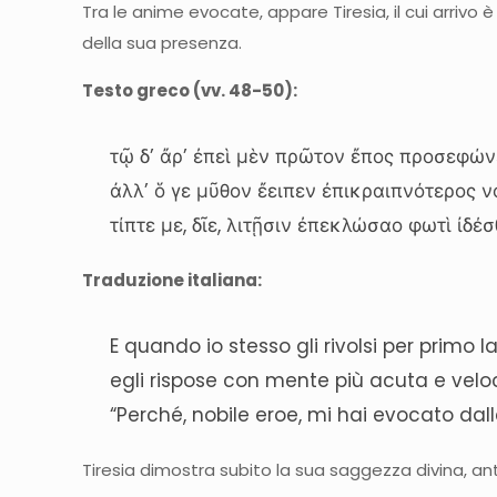
Tra le anime evocate, appare Tiresia, il cui arrivo 
della sua presenza.
Testo greco (vv. 48-50):
τῷ δ’ ἄρ’ ἐπεὶ μὲν πρῶτον ἔπος προσεφών
ἀλλ’ ὅ γε μῦθον ἔειπεν ἐπικραιπνότερος ν
τίπτε με, δῖε, λιτῇσιν ἐπεκλώσαο φωτὶ ἰδέσ
Traduzione italiana:
E quando io stesso gli rivolsi per primo l
egli rispose con mente più acuta e velo
“Perché, nobile eroe, mi hai evocato dal
Tiresia dimostra subito la sua saggezza divina, an