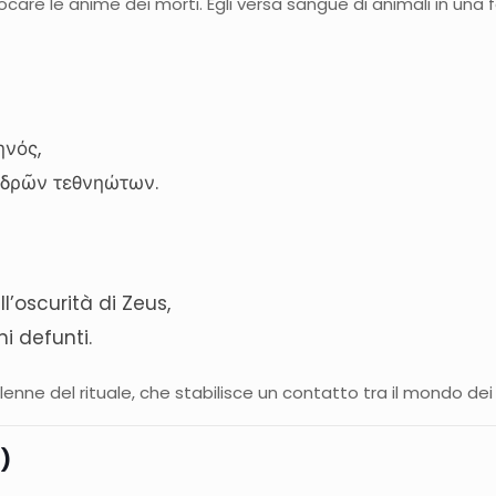
ocare le anime dei morti. Egli versa sangue di animali in una
ηνός,
νδρῶν τεθνηώτων.
ll’oscurità di Zeus,
ni defunti.
nne del rituale, che stabilisce un contatto tra il mondo dei v
0)