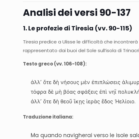
Analisi dei versi 90-137
1. Le profezie di Tiresia (vv. 90-115)
Tiresia predice a Ulisse le difficoltà che incontrerà
rappresentato dai buoi del Sole sull’isola di Trinac
Testo greco (vv. 106-108):
ἀλλ’ ὅτε δὴ νήσους μὲν ἐπιπλώσεις ἁλιμυρ
τόφρα δὲ μὴ βόας σφάξεις ἐπὶ νηῒ πολυκλή
ἀλλ’ ὅτε δὴ θεοῦ ἵκῃς ἱερὰς ἕδος Ἠελίοιο.
Traduzione italiana:
Ma quando navigherai verso le isole sal