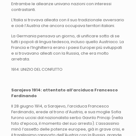
Entrambe le alleanze univano nazioni con interessi
contrastanti.
L’Italia si trovava alleata con il suo tradizionale avversario
e cioè l’Austria che ancora occupava territori italiani.
La Germania pensava un giorno, di unificare sotto di se
tutti i popoli di lingua tedesca, incluso quello Austriaco. La
Francia e l’Inghilterra erano i paesi Europei più sviluppati
e si trovavano alleati con la Russia, che era molto
arretrata.
1914: LINIZIO DEL CONFLITTO
Sarajevo 1914: attentato all’arciduca Francesco
Ferdinando
Il 28 giugno 1914, a Sarajevo, l’arciduca Francesco
Ferdinando, erede al trono d’Austria, e sua moglie Sofia
furono uccisi dal nazionalista serbo Gavrilo Princip (nella
foto d’epoca, il momento del suo arresto). L’assassinio
minò l’assetto delle potenze europee, già in grave crisi, e
il fragilissimo rapporto dell’Austria con la Russia, grande