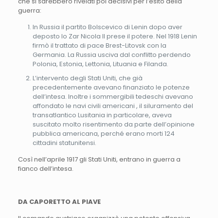
che si sarebbero rivelati poi decisivi per l’esito della
guerra:
In Russia il partito Bolscevico di Lenin dopo aver
deposto lo Zar Nicola II prese il potere. Nel 1918 Lenin
firmò il trattato di pace Brest-Litovsk con la
Germania. La Russia usciva dal conflitto perdendo
Polonia, Estonia, Lettonia, Lituania e Filanda.
L’intervento degli Stati Uniti, che già
precedentemente avevano finanziato le potenze
dell’intesa. Inoltre i sommergibili tedeschi avevano
affondato le navi civili americani , il siluramento del
transatlantico Lusitania in particolare, aveva
suscitato molto risentimento da parte dell’opinione
pubblica americana, perché erano morti 124
cittadini statunitensi.
Così nell’aprile 1917 gli Stati Uniti, entrano in guerra a
fianco dell’intesa.
DA CAPORETTO AL PIAVE