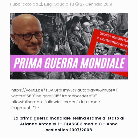
Pubblicato da
Luigi Gaudio
su
27 Gennaio 2019
https://youtu.be/sOAOrpHmyJc?autoplay=1&mute=1″
width=”560″ height=”315″ frameborder=”0″
allowfullscreen=”allowfullscreen” data-mce-
fragment=”1″>
La prima guerra mondiale, tesina esame di stato di
Arianna Antonielli – CLASSE 3 media C – Anno
scolastico 2007/2008