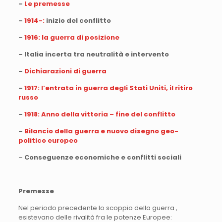
–
Le premesse
–
1914-:
inizio del conflitto
–
1916: la guerra di posizione
– Italia incerta tra neutralità e intervento
–
Dichiarazioni di guerra
–
1917: l’entrata in guerra degli Stati Uniti, il ritiro
russo
–
1918: Anno della vittoria – fine del conflitto
–
Bilancio della guerra e nuovo disegno geo-
politico europeo
–
Conseguenze economiche e conflitti sociali
Premesse
Nel periodo precedente lo scoppio della guerra ,
esistevano delle rivalità fra le potenze Europee: