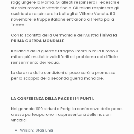
raggiungere la Marna. Gli alleati respinsero i Tedeschi e
si assicurarono la vittoria finale. Gli italiani respinsero gli
austriaci e respinsero la battagli di Vittorio Veneto; il 3
novembre le truppe italiane entrarono a Trento poi a
Trieste.
Con la sconfitta della Germania e dell’Austria
finiva la
PRIMA GUERRA MONDIALE
.
Il bilancio della guerra fu tragico i morti in Italia furono 9
milioni più mutilati invalidi feriti e il problema del difficile
reinserimento dei reduci.
La durezza delle condizioni di pace sarà la premessa
per lo scoppio della seconda guerra mondiale.
LA CONFERENZA DELLA PACE E I 14 PUNTI.
Nel gennaio 1919 si riunì a Parigi la conferenza della pace,
a essa parteciparono i rappresentanti delle nazioni
vincitrici:
Wilson: Stati Uniti