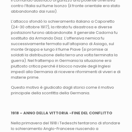
Il comando austriaco organizzò una potente offensiva
contro l’Italia sul fiume Isonzo (il fronte orientale era stato
abbandonato dai russi).
L’attacco sfondò lo schieramento italiano a Caporetto
(24-30 ottobre 1917), la ritirata fu disastrosa e diverse
postazioni furono abbandonate. Il generale Cadorna fu
sostituito da Armando Diaz. L’offensiva nemica fu
successivamente fermata sull’altopiano di Asiago, sul
monte Grappa e lungo il fiume Piave (si promise ai
soldati la distribuzione della terra una volta terminata la
guerra). Nel frattempo in Germania la situazione era
piuttosto critica perché il blocco navale degli Inglesi
impedì alla Germania di ricevere rifornimenti di viveri e di
materie prime.
Questo motivo è giudicato dagli storici come il motivo
principale della sconfitta della Germania.
1918 – ANNO DELLA VITTORIA -FINE DEL CONFLITTO
Nella primavera del 1918 i Tedeschi tentarono di sfondare
lo schieramento Anglo-Francese riuscendo a