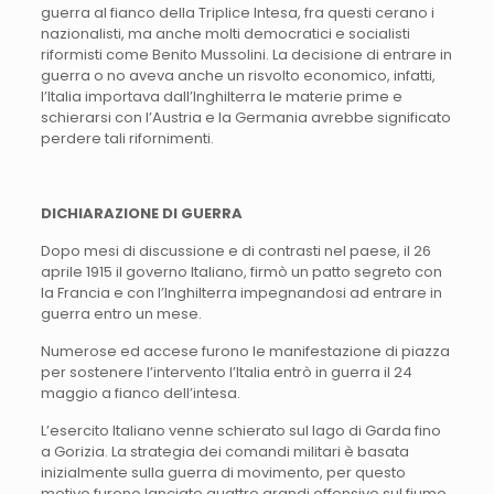
guerra al fianco della Triplice Intesa, fra questi cerano i
nazionalisti, ma anche molti democratici e socialisti
riformisti come Benito Mussolini. La decisione di entrare in
guerra o no aveva anche un risvolto economico, infatti,
l’Italia importava dall’Inghilterra le materie prime e
schierarsi con l’Austria e la Germania avrebbe significato
perdere tali rifornimenti.
DICHIARAZIONE DI GUERRA
Dopo mesi di discussione e di contrasti nel paese, il 26
aprile 1915 il governo Italiano, firmò un patto segreto con
la Francia e con l’Inghilterra impegnandosi ad entrare in
guerra entro un mese.
Numerose ed accese furono le manifestazione di piazza
per sostenere l’intervento l’Italia entrò in guerra il 24
maggio a fianco dell’intesa.
L’esercito Italiano venne schierato sul lago di Garda fino
a Gorizia. La strategia dei comandi militari è basata
inizialmente sulla guerra di movimento, per questo
motivo furono lanciate quattro grandi offensive sul fiume