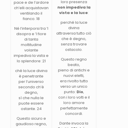
loro presenza
pace e de l’ardore
non impediva la
ch’elli acquistavan
vista e la luce
:
ventilando il
fianco. 18
perché la luce
divina
Né l’interporsi tra ’l
attraversa tutto ciò
disopra e ’l fiore
che è degno,
di tanta
senza trovare
moltitudine
ostacolo.
volante
impediva la vista e
Questo regno
lo splendore: 21
beato,
pieno di antichi e
ché la luce divina
nuovi eletti,
è penetrante
era rivolto tutto
per l’universo
verso un unico
secondo ch’è
punto:
Dio
,
degno,
con i loro volti e il
sì che nulla le
loro amore
puote essere
perfettamente
ostante. 24
concordi.
Questo sicuro e
Dante invoca la
gaudïoso regno,