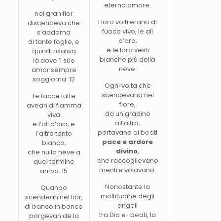
eterno amore.
nel gran fior
I loro volti erano di
discendeva che
fuoco vivo, le ali
s’addorna
d’oro,
di tante foglie, e
e le loro vesti
quindi risaliva
bianche più della
là dove ’l süo
neve.
amor sempre
soggiorna. 12
Ogni volta che
scendevano nel
Le facce tutte
fiore,
avean di fiamma
da un gradino
viva
all’altro,
e l’ali d’oro, e
portavano ai beati
l’altro tanto
pace e ardore
bianco,
divino
,
che nulla neve a
che raccoglievano
quel termine
mentre volavano.
arriva. 15
Nonostante la
Quando
moltitudine degli
scendean nel fior,
angeli
di banco in banco
tra Dio e i beati, la
porgevan de la