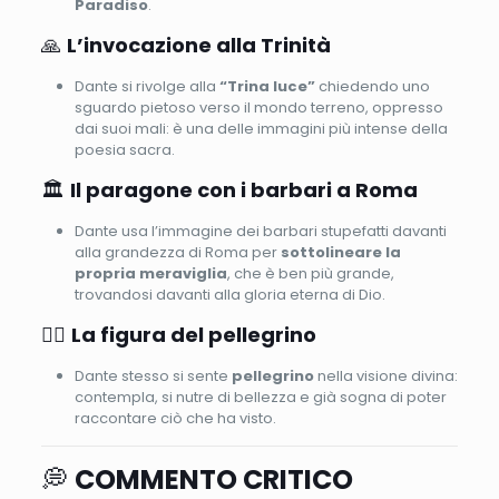
Paradiso
.
🙏
L’invocazione alla Trinità
Dante si rivolge alla
“Trina luce”
chiedendo uno
sguardo pietoso verso il mondo terreno, oppresso
dai suoi mali: è una delle immagini più intense della
poesia sacra.
🏛
Il paragone con i barbari a Roma
Dante usa l’immagine dei barbari stupefatti davanti
alla grandezza di Roma per
sottolineare la
propria meraviglia
, che è ben più grande,
trovandosi davanti alla gloria eterna di Dio.
🚶‍♂
La figura del pellegrino
Dante stesso si sente
pellegrino
nella visione divina:
contempla, si nutre di bellezza e già sogna di poter
raccontare ciò che ha visto.
💭
COMMENTO CRITICO