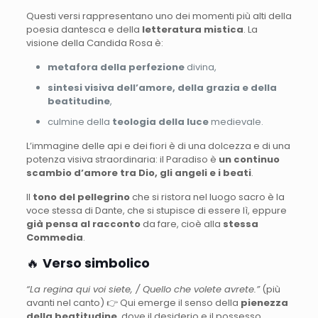
Questi versi rappresentano uno dei momenti più alti della
poesia dantesca e della
letteratura mistica
. La
visione della Candida Rosa è:
metafora della perfezione
divina,
sintesi visiva dell’amore, della grazia e della
beatitudine
,
culmine della
teologia della luce
medievale.
L’immagine delle api e dei fiori è di una dolcezza e di una
potenza visiva straordinaria: il Paradiso è
un continuo
scambio d’amore tra Dio, gli angeli e i beati
.
Il
tono del pellegrino
che si ristora nel luogo sacro è la
voce stessa di Dante, che si stupisce di essere lì, eppure
già pensa al racconto
da fare, cioè alla
stessa
Commedia
.
🔥
Verso simbolico
“La regina qui voi siete, / Quello che volete avrete.”
(più
avanti nel canto) 👉 Qui emerge il senso della
pienezza
della beatitudine
, dove il desiderio e il possesso