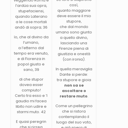
veggendo Roma e
così,
l’ardüa sua opra,
quanto maggiore
stupefaciensi,
deve essere il mio
quando Laterano
stupore,
a le cose mortali
che dal mondo
andò di sopra; 36
umano sono giunto
ïo, che al divino da
a quello divino,
l’umano,
lasciando una
a l’etterno dal
Firenze piena di
tempo era venuto,
giustizia e onestà
e di Fiorenza in
(con ironia).
popol giusto e
In quella meraviglia
sano, 39
Dante si perde:
di che stupor
tra stupore e gioia
dovea esser
non sa se
compiuto!
ascoltare o
Certo tra esso e ’l
restare muto
.
gaudio mi facea
Come un pellegrino
libito non udire e
che si ristora
starmi muto. 42
contemplando il
E quasi peregrin
luogo del suo voto,
che si ricrea
e già spera di