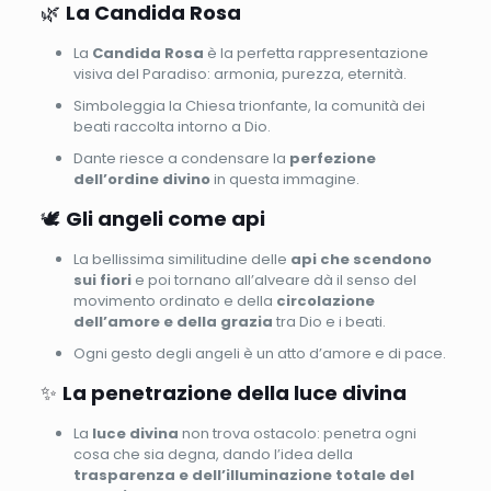
🌿
La Candida Rosa
La
Candida Rosa
è la perfetta rappresentazione
visiva del Paradiso: armonia, purezza, eternità.
Simboleggia la Chiesa trionfante, la comunità dei
beati raccolta intorno a Dio.
Dante riesce a condensare la
perfezione
dell’ordine divino
in questa immagine.
🕊
Gli angeli come api
La bellissima similitudine delle
api che scendono
sui fiori
e poi tornano all’alveare dà il senso del
movimento ordinato e della
circolazione
dell’amore e della grazia
tra Dio e i beati.
Ogni gesto degli angeli è un atto d’amore e di pace.
✨
La penetrazione della luce divina
La
luce divina
non trova ostacolo: penetra ogni
cosa che sia degna, dando l’idea della
trasparenza e dell’illuminazione totale del