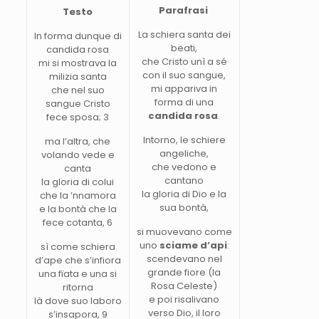
Parafrasi
Testo
La schiera santa dei
In forma dunque di
beati,
candida rosa
che Cristo unì a sé
mi si mostrava la
con il suo sangue,
milizia santa
mi appariva in
che nel suo
forma di una
sangue Cristo
candida rosa
.
fece sposa; 3
Intorno, le schiere
ma l’altra, che
angeliche,
volando vede e
che vedono e
canta
cantano
la gloria di colui
la gloria di Dio e la
che la ’nnamora
sua bontà,
e la bontà che la
fece cotanta, 6
si muovevano come
uno
sciame d’api
:
sì come schiera
scendevano nel
d’ape che s’infiora
grande fiore (la
una fïata e una si
Rosa Celeste)
ritorna
e poi risalivano
là dove suo laboro
verso Dio, il loro
s’insapora, 9