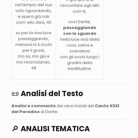
nel tempio del suo
raccontare agli altri
voto riguardando,
com’è,
e spera già ridir
così Dante,
com’ ello stea, 45
passeggiando
su per la viva luce
con lo sguardo
passeggiando,
nella luce viva della
menava ïo li occhi
rosa, saliva e
per li gradi,
scendeva
mo sù, mo giù e
con gli occhi lungo i
mo recirculando.
gradini della
48
beatitudine.
📜
Analisi del Testo
Analisi e commento
dei versi iniziali del
Canto XXXI
del Paradiso
di Dante:
🔎
ANALISI TEMATICA