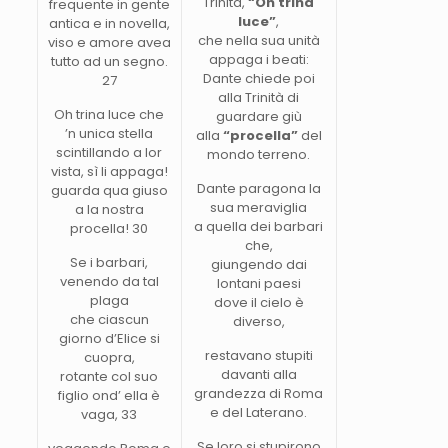
Trinità,
“Oh trina
frequente in gente
luce”
,
antica e in novella,
che nella sua unità
viso e amore avea
appaga i beati:
tutto ad un segno.
Dante chiede poi
27
alla Trinità di
Oh trina luce che
guardare giù
’n unica stella
alla
“procella”
del
scintillando a lor
mondo terreno.
vista, sì li appaga!
Dante paragona la
guarda qua giuso
sua meraviglia
a la nostra
a quella dei barbari
procella! 30
che,
Se i barbari,
giungendo dai
venendo da tal
lontani paesi
plaga
dove il cielo è
che ciascun
diverso,
giorno d’Elice si
restavano stupiti
cuopra,
davanti alla
rotante col suo
grandezza di Roma
figlio ond’ ella è
e del Laterano.
vaga, 33
Se loro si stupirono