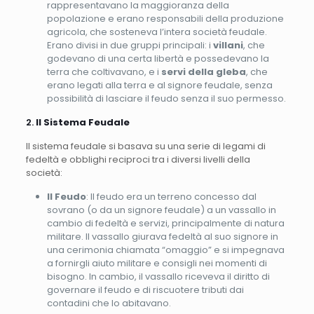
rappresentavano la maggioranza della
popolazione e erano responsabili della produzione
agricola, che sosteneva l’intera società feudale.
Erano divisi in due gruppi principali: i
villani
, che
godevano di una certa libertà e possedevano la
terra che coltivavano, e i
servi della gleba
, che
erano legati alla terra e al signore feudale, senza
possibilità di lasciare il feudo senza il suo permesso.
2.
Il Sistema Feudale
Il sistema feudale si basava su una serie di legami di
fedeltà e obblighi reciproci tra i diversi livelli della
società:
Il Feudo
: Il feudo era un terreno concesso dal
sovrano (o da un signore feudale) a un vassallo in
cambio di fedeltà e servizi, principalmente di natura
militare. Il vassallo giurava fedeltà al suo signore in
una cerimonia chiamata “omaggio” e si impegnava
a fornirgli aiuto militare e consigli nei momenti di
bisogno. In cambio, il vassallo riceveva il diritto di
governare il feudo e di riscuotere tributi dai
contadini che lo abitavano.