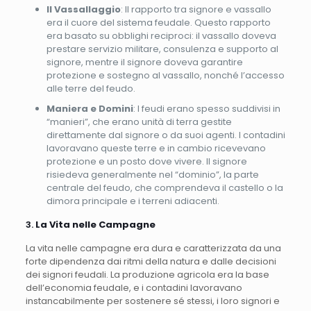
Il Vassallaggio
: Il rapporto tra signore e vassallo
era il cuore del sistema feudale. Questo rapporto
era basato su obblighi reciproci: il vassallo doveva
prestare servizio militare, consulenza e supporto al
signore, mentre il signore doveva garantire
protezione e sostegno al vassallo, nonché l’accesso
alle terre del feudo.
Maniera e Domini
: I feudi erano spesso suddivisi in
“manieri”, che erano unità di terra gestite
direttamente dal signore o da suoi agenti. I contadini
lavoravano queste terre e in cambio ricevevano
protezione e un posto dove vivere. Il signore
risiedeva generalmente nel “dominio”, la parte
centrale del feudo, che comprendeva il castello o la
dimora principale e i terreni adiacenti.
3.
La Vita nelle Campagne
La vita nelle campagne era dura e caratterizzata da una
forte dipendenza dai ritmi della natura e dalle decisioni
dei signori feudali. La produzione agricola era la base
dell’economia feudale, e i contadini lavoravano
instancabilmente per sostenere sé stessi, i loro signori e