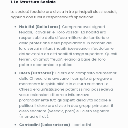
1.
La Struttura Sociale
La società feudale era divisa in tre principali classi sociali,
ognuna con ruoli e responsabilità specifiche:
Nobiltà (Bellatores)
: Comprendeva i signori
feudali, i cavalieri e i loro vassalli. La nobiltà era
responsabile della difesa militare del territorio e
della protezione della popolazione. In cambio dei
loro servizi militari, i nobili ricevevano in feudo terre
dai sovrani o da altri nobili di rango superiore. Questi
terreni, chiamati “feudi”, erano la base del loro
potere economico e politico.
Clero (Oratores)
: Il clero era composto dai membri
della Chiesa, che avevano il compito di pregare e
mantenere la spiritualità e la cultura cristiana. La
Chiesa era un’istituzione potentissima, possedeva
vaste estensioni di terra e influenzava
profondamente tutti gli aspetti della vita sociale e
politica. Il clero era diviso in due gruppi principali: il
clero secolare (vescovi, preti) e il clero regolare
(monaci e frati).
Contadini (Laboratores)
: I contadini