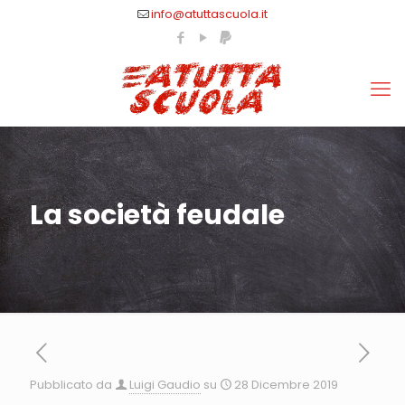
info@atuttascuola.it
La società feudale
Pubblicato da
Luigi Gaudio
su
28 Dicembre 2019