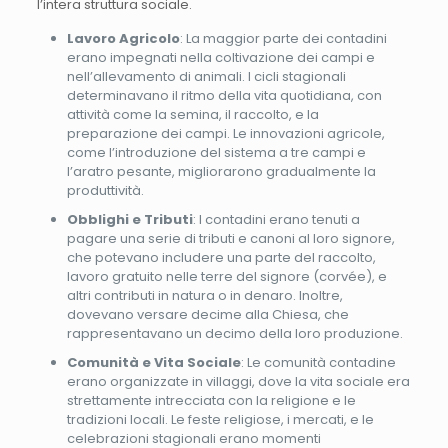
l’intera struttura sociale.
Lavoro Agricolo
: La maggior parte dei contadini
erano impegnati nella coltivazione dei campi e
nell’allevamento di animali. I cicli stagionali
determinavano il ritmo della vita quotidiana, con
attività come la semina, il raccolto, e la
preparazione dei campi. Le innovazioni agricole,
come l’introduzione del sistema a tre campi e
l’aratro pesante, migliorarono gradualmente la
produttività.
Obblighi e Tributi
: I contadini erano tenuti a
pagare una serie di tributi e canoni al loro signore,
che potevano includere una parte del raccolto,
lavoro gratuito nelle terre del signore (corvée), e
altri contributi in natura o in denaro. Inoltre,
dovevano versare decime alla Chiesa, che
rappresentavano un decimo della loro produzione.
Comunità e Vita Sociale
: Le comunità contadine
erano organizzate in villaggi, dove la vita sociale era
strettamente intrecciata con la religione e le
tradizioni locali. Le feste religiose, i mercati, e le
celebrazioni stagionali erano momenti