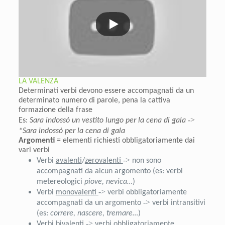
LA VALENZA
Determinati verbi devono essere accompagnati da un
determinato numero di parole, pena la cattiva
formazione della frase
->
Es:
Sara indossò un vestito lungo per la cena di gala
*Sara indossò per la cena di gala
Argomenti
= elementi richiesti obbligatoriamente dai
vari verbi
->
Verbi
avalenti
/
zerovalenti
non sono
accompagnati da alcun argomento (es: verbi
metereologici
piove, nevica…
)
->
Verbi
monovalenti
verbi obbligatoriamente
->
accompagnati da un argomento
verbi intransitivi
(es:
correre, nascere, tremare…
)
->
Verbi
bivalenti
verbi obbligatoriamente