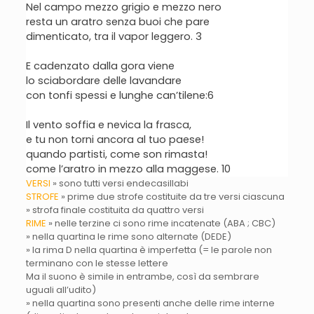
Nel campo mezzo grigio e mezzo nero
resta un aratro senza buoi che pare
dimenticato, tra il vapor leggero. 3
E cadenzato dalla gora viene
lo sciabordare delle lavandare
con tonfi spessi e lunghe can’tilene:6
Il vento soffia e nevica la frasca,
e tu non torni ancora al tuo paese!
quando partisti, come son rimasta!
come l’aratro in mezzo alla maggese. 10
VERSI
» sono tutti versi endecasillabi
STROFE
» prime due strofe costituite da tre versi ciascuna
» strofa finale costituita da quattro versi
RIME
» nelle terzine ci sono rime incatenate (ABA ; CBC)
» nella quartina le rime sono alternate (DEDE)
» la rima D nella quartina è imperfetta (= le parole non
terminano con le stesse lettere
Ma il suono è simile in entrambe, così da sembrare
uguali all’udito)
» nella quartina sono presenti anche delle rime interne