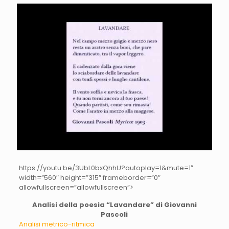
https://youtu.be/3UbL0bxQhhU?autoplay=1&mute=1″
width=”560″ height=”315″ frameborder=”0″
allowfullscreen=”allowfullscreen”>
Analisi della poesia “Lavandare” di Giovanni
Pascoli
Analisi metrico-ritmica