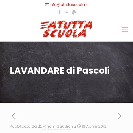
info@atuttascuola.it
LAVANDARE di Pascoli
Pubblicato da
Miriam Gaudio
su
16 Aprile 2012