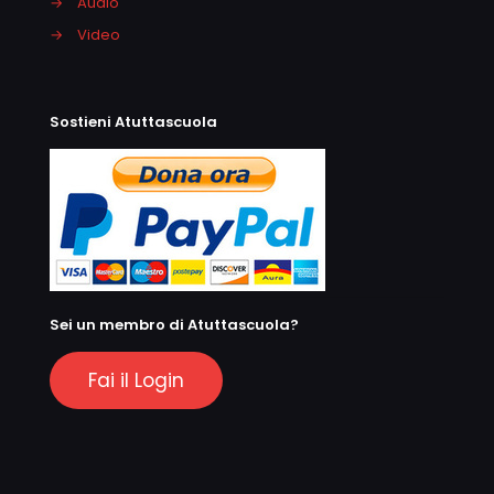
→
Audio
→
Video
Sostieni Atuttascuola
Sei un membro di Atuttascuola?
Fai il Login