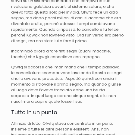
stava su un sistema planetario che compiva la sua
rivoluzione galattica davanti al sistema solare, e che
aveva fatto questo solo per invidia. Qfwfq fece un altro
segno, ma dopo pochi milioni di anni si accorse che era
diventato brutto, perché adesso i tempi cambiavano
rapidamente. Quando ci ripassò, lo cancellò e fu felice
perché Kgwgk non lavheva visto. Ora l’universo era pieno
di segni, ma era stato lui a fare il primo.
Incominciò allora a fare finti segni (buchi, macchie,
tacche) che Kgwgk cancellava con impegno.
Qfwfq si accorse che, man mano che il tempo passava,
le cancellature scomparivano lasciando il posto ai segni
che le avevano precedute. Aspettò quindi con ansia il
momento di ritrovare il primo segno, ma quando giunse
al luogo dove l’aveva tracciato ebbe una brutta
sorpresa: in quel luogo cerano cinque segni, e lui non
riuscì mai a capire quale fosse il suo.
Tutto in un punto
All’inizio di tutto, Qfwfq stava concentrato in un punto
insieme a tutte le altre persone esistenti. Anzi, non
insieme ma sovrapposti, tutti nello stesso punto: ogni