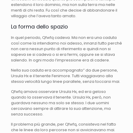
estendono il loro dominio, ma non sulla terra ma nelle
menti di chi resta. Fu così che decise di abbandonare il
villaggio che l’aveva tanto amato.
La forma dello spazio
In quel periodo, Qfwfq cadeva. Ma non era una caduta
così come la intendiamo noi adesso, innanzi tutto perché
non cera nessun punto di riferimento e quindi non si
sapeva se si cadeva o si era fermi, oppure se si stava
salendo. In ogni modo l’impressione era di cadere.
Nella sua caduta era accompagnato” da due persone,
Ursula Hx e il tenente Fenimore. Tutti viaggiavano alla
stessa velocità lungo linee parallele, senza toccarsi mai.
Qfwfq amava osservare Ursula Hx, ed era geloso
quando la osservava il tenente. Ursula Hx, però, non
guardava nessuno ma solo se stessa. I due uomini
cercavano sempre di attirare la sua attenzione, ma
senza successo.
Il problema più grande, per Qfwfq, consisteva nel fatto
che le linee da loro percorse non si avvicinavano mai.