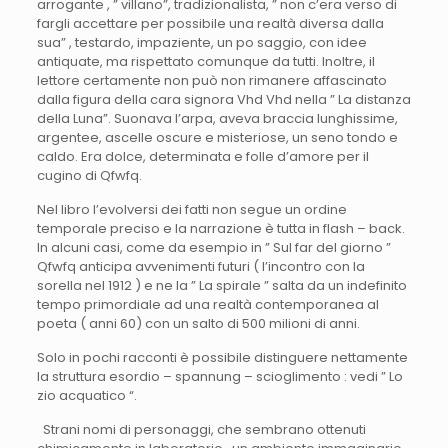
arrogante , ” villano”, tradizionalista, ” non c’era verso di
fargli accettare per possibile una realtà diversa dalla
sua” , testardo, impaziente, un po saggio, con idee
antiquate, ma rispettato comunque da tutti. Inoltre, il
lettore certamente non può non rimanere affascinato
dalla figura della cara signora Vhd Vhd nella ” La distanza
della Luna”. Suonava l’arpa, aveva braccia lunghissime,
argentee, ascelle oscure e misteriose, un seno tondo e
caldo. Era dolce, determinata e folle d’amore per il
cugino di Qfwfq.
Nel libro l’evolversi dei fatti non segue un ordine
temporale preciso e la narrazione è tutta in flash – back.
In alcuni casi, come da esempio in ” Sul far del giorno ”
Qfwfq anticipa avvenimenti futuri ( l’incontro con la
sorella nel 1912 ) e ne la ” La spirale ” salta da un indefinito
tempo primordiale ad una realtà contemporanea al
poeta ( anni 60) con un salto di 500 milioni di anni.
Solo in pochi racconti è possibile distinguere nettamente
la struttura esordio – spannung – scioglimento : vedi ” Lo
zio acquatico “.
Strani nomi di personaggi, che sembrano ottenuti