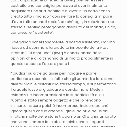
contrapposizione all’ idea di Qfwfq che per essersi
costruito una conchiglia, pensava di aver finalmente
acquistato una sua identità e di aver in un certo senso
creato tutto il mondo ” così nel fare la consiglia mi pare
d’aver fatto anche il resto”, poiché egli , in relazione a se
stesso si sentiva protagonista assoluto del mondo, unico,
concreto, e ” esistente”.
Spiegando scherzosamente la nostra esistenza, Calvino
riesce ad esprimere la crudeltà innocente della vita ,
infatti in ” Gli anni luce” Qfwfq è condizionato dalle
opinioni che gli altri hanno di lui; molto probabilmente in
questo racconto l’autore pone i
” giudici ” su altre galassie per indicare e porre
particolare accento sul fatto che gli uomini tra loro sono
diversi, vicini e distanti allo stesso tempo, e si permettono
il crudele lusso di giudicare e condannare. Mette in
evidenza le incomprensioni e la superficialità di cui
l’uomo è stato sempre oggetto e che lo rendono
insicuro, insicuro poiché incompreso, insicuro poiché
ignora quello che lo attende : gioie, dolori e delusioni.
Infatti, in molte delle storie troviamo un Qfwfq innamorato
che viene sempre lasciato, respinto, che insegue il