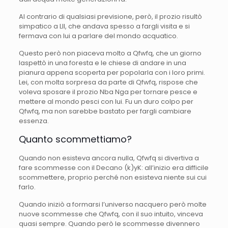
Al contrario di qualsiasi previsione, però, il prozio risultò
simpatico a Lll, che andava spesso a fargli visita e si
fermava con lui a parlare del mondo acquatico.
Questo però non piaceva molto a Qfwfq, che un giorno
laspettò in una foresta e le chiese di andare in una
pianura appena scoperta per popolarla con i loro primi.
Lei, con molta sorpresa da parte di Qfwfq, rispose che
voleva sposare il prozio Nba Nga per tornare pesce e
mettere al mondo pesci con lui. Fu un duro colpo per
Qfwfq, ma non sarebbe bastato per fargli cambiare
essenza.
Quanto scommettiamo?
Quando non esisteva ancora nulla, Qfwfq si divertiva a
fare scommesse con il Decano (k)yK: all’inizio era difficile
scommettere, proprio perché non esisteva niente sui cui
farlo.
Quando iniziò a formarsi l’universo nacquero però molte
nuove scommesse che Qfwfq, con il suo intuito, vinceva
quasi sempre. Quando però le scommesse divennero