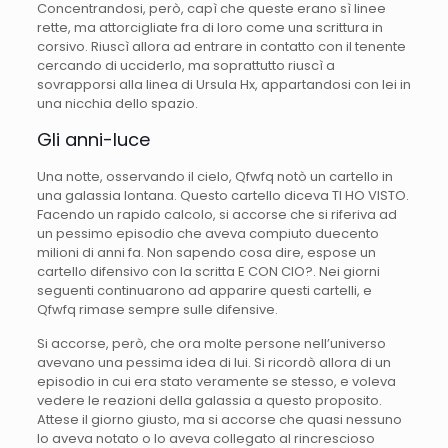
Concentrandosi, però, capì che queste erano sì linee
rette, ma attorcigliate fra di loro come una scrittura in
corsivo. Riuscì allora ad entrare in contatto con il tenente
cercando di ucciderlo, ma soprattutto riuscì a
sovrapporsi alla linea di Ursula Hx, appartandosi con lei in
una nicchia dello spazio.
Gli anni-luce
Una notte, osservando il cielo, Qfwfq notò un cartello in
una galassia lontana. Questo cartello diceva TI HO VISTO.
Facendo un rapido calcolo, si accorse che si riferiva ad
un pessimo episodio che aveva compiuto duecento
milioni di anni fa. Non sapendo cosa dire, espose un
cartello difensivo con la scritta E CON CIO?. Nei giorni
seguenti continuarono ad apparire questi cartelli, e
Qfwfq rimase sempre sulle difensive.
Si accorse, però, che ora molte persone nell’universo
avevano una pessima idea di lui. Si ricordò allora di un
episodio in cui era stato veramente se stesso, e voleva
vedere le reazioni della galassia a questo proposito.
Attese il giorno giusto, ma si accorse che quasi nessuno
lo aveva notato o lo aveva collegato al rincrescioso