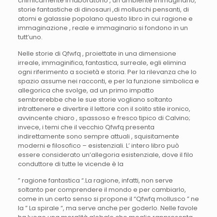
chimicamente in laboratorio , un ambiente immaginario,
storie fantastiche di dinosauri ,di molluschi pensanti, di
atomi e galassie popolano questo libro in cui ragione e
immaginazione , reale e immaginario si fondono in un
tutt’uno.
Nelle storie di Qfwfq , proiettate in una dimensione
irreale, immaginifica, fantastica, surreale, egli elimina
ogni riferimento a società e storia. Per la rilevanza che lo
spazio assume nei racconti, e per la funzione simbolica e
allegorica che svolge, ad un primo impatto
sembrerebbe che le sue storie vogliano soltanto
intrattenere e divertire il lettore con il solito stile ironico,
avvincente chiaro , spassoso e fresco tipico di Calvino;
invece, i temi che il vecchio Qfwfq presenta
indirettamente sono sempre attuali , squisitamente
moderni e filosofico – esistenziali. L’ intero libro può
essere considerato un’allegoria esistenziale, dove il filo
conduttore di tutte le vicende è la
” ragione fantastica “.La ragione, infatti, non serve
soltanto per comprendere il mondo e per cambiarlo,
come in un certo senso si propone il “Qfwfq mollusco ” ne
la ” La spirale “, ma serve anche per goderlo. Nelle favole