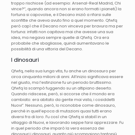
troppo rischiose (ad esempio: Arsenal-Real Madrid, Chi
vince?”, quando ancora non si erano formati i pianeti) la
fortuna si capovolse, e il Decano iniziò a rifarsi sulle
sconfitte che aveva avuto fino a quel momento. Qfwfq
però capì che il Decano non vinceva per bravura ma per
fortuna: infatti non capitava mai che avesse una sua
idea, ma negava sempre quelle di Qfwfq. Ora era
probabile che sbagliasse, quindi aumentavano le
possibilità di una vittoria del Decano.
I dinosauri
Qfwfq, nella sua lunga vita, fu anche un dinosauro per
circa cinquanta milioni di anni. All’inizio significava essere
nel giusto, ma l’estinzione fu un periodo bruttissimo.
Qfwfq la scampò fuggendo su un altipiano deserto.
Quando ridiscese, però, si accorse che il mondo era
cambiato: era abitato da gente mai vista, i cosiddetti
Nuovi”. Nessuno, però, lo riconobbe come dinosauro,
perché in quell’epoca di mutazioni quasi tutti erano
diversi fra di loro. Fu così che Qfwfq si stabilì in un
villaggio di Nuovi, e lavorando seppe farsi apprezzare. Fu
in quel periodo che imparò la vera essenza dei
dinosauri:i dinosauri, quanto più scompaiono tantopiù