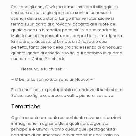
Passano gli anni, Qjwfq ha ormai lasciato il villaggio; in
una sera di nostalgie ripercorre sentieri conosciuti,
scenari della sua storia. Lungo il fiume l’attenzione si
ferma su un carro di girovaghi, accanto alle ruote del
quale gioca un bimbetto; poco più in la sua madre: la
Mulatta, un po ingrassata, ma sempre bellissima. Ignora
la madre, si accosta al bimbo, un Dinosauro cosi
perfetto, tanto pieno della propria essenza di dinosauro
quanto ignaro di esserlo, suo figlio. Il bambino lo guarda
curioso. – Chi sei? – chiede.
· Nessuno, e tu chi sei? –
– O bella! Lo sanno tutti: sono un Nuovo! –
E’ ciò che il nostro protagonista attendeva di sentirsi dire.
Saluta suo figlio e, percorse valli e pianure, se ne va.
Tematiche
Ogni racconto presenta un ambiente diverso, situazioni
immaginarie in ognuna delle quali il protagonista
principale è Qfwfq , l’uomo qualunque , protagonista -
narratore di innumerevoli e svariate situazioni, insicuro,