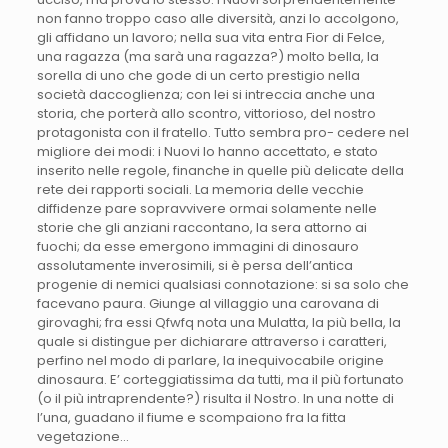
non fanno troppo caso alle diversità, anzi lo accolgono,
gli affidano un lavoro; nella sua vita entra Fior di Felce,
una ragazza (ma sarà una ragazza?) molto bella, la
sorella di uno che gode di un certo prestigio nella
società daccoglienza; con lei si intreccia anche una
storia, che porterà allo scontro, vittorioso, del nostro
protagonista con il fratello. Tutto sembra pro- cedere nel
migliore dei modi: i Nuovi lo hanno accettato, e stato
inserito nelle regole, finanche in quelle più delicate della
rete dei rapporti sociali. La memoria delle vecchie
diffidenze pare sopravvivere ormai solamente nelle
storie che gli anziani raccontano, la sera attorno ai
fuochi; da esse emergono immagini di dinosauro
assolutamente inverosimili, si è persa dell’antica
progenie di nemici qualsiasi connotazione: si sa solo che
facevano paura. Giunge al villaggio una carovana di
girovaghi; fra essi Qfwfq nota una Mulatta, la più bella, la
quale si distingue per dichiarare attraverso i caratteri,
perfino nel modo di parlare, la inequivocabile origine
dinosaura. E’ corteggiatissima da tutti, ma il più fortunato
(o il più intraprendente?) risulta il Nostro. In una notte di
l’una, guadano il fiume e scompaiono fra la fitta
vegetazione…