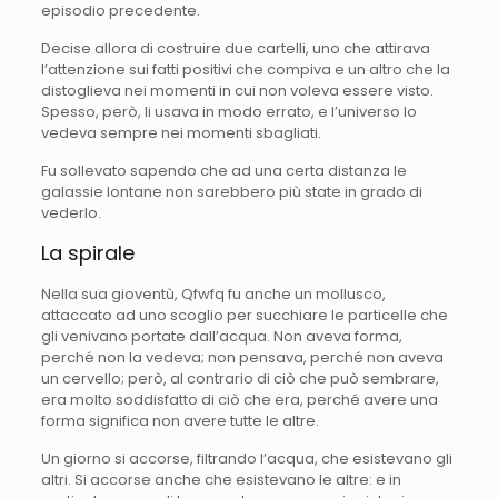
episodio precedente.
Decise allora di costruire due cartelli, uno che attirava
l’attenzione sui fatti positivi che compiva e un altro che la
distoglieva nei momenti in cui non voleva essere visto.
Spesso, però, li usava in modo errato, e l’universo lo
vedeva sempre nei momenti sbagliati.
Fu sollevato sapendo che ad una certa distanza le
galassie lontane non sarebbero più state in grado di
vederlo.
La spirale
Nella sua gioventù, Qfwfq fu anche un mollusco,
attaccato ad uno scoglio per succhiare le particelle che
gli venivano portate dall’acqua. Non aveva forma,
perché non la vedeva; non pensava, perché non aveva
un cervello; però, al contrario di ciò che può sembrare,
era molto soddisfatto di ciò che era, perché avere una
forma significa non avere tutte le altre.
Un giorno si accorse, filtrando l’acqua, che esistevano gli
altri. Si accorse anche che esistevano le altre: e in