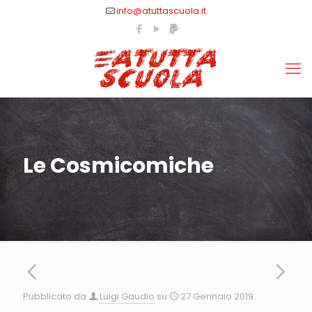
info@atuttascuola.it
Le Cosmicomiche
Pubblicato da
Luigi Gaudio
su
27 Gennaio 2019