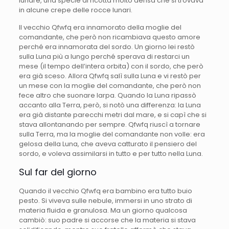
lunare, una specie di ricotta molto densa che si trovava
in alcune crepe delle rocce lunari.
Il vecchio Qfwfq era innamorato della moglie del
comandante, che però non ricambiava questo amore
perché era innamorata del sordo. Un giorno lei restò
sulla Luna più a lungo perché sperava di restarci un
mese (il tempo dell’intera orbita) con il sordo, che però
era già sceso. Allora Qfwfq salì sulla Luna e vi restò per
un mese con la moglie del comandante, che però non
fece altro che suonare larpa. Quando la Luna ripassò
accanto alla Terra, però, si notò una differenza: la Luna
era già distante parecchi metri dal mare, e si capì che si
stava allontanando per sempre. Qfwfq riuscì a tornare
sulla Terra, ma la moglie del comandante non volle: era
gelosa della Luna, che aveva catturato il pensiero del
sordo, e voleva assimilarsi in tutto e per tutto nella Luna.
Sul far del giorno
Quando il vecchio Qfwfq era bambino era tutto buio
pesto. Si viveva sulle nebule, immersi in uno strato di
materia fluida e granulosa. Ma un giorno qualcosa
cambiò: suo padre si accorse che la materia si stava