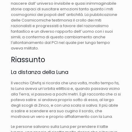
nascere dall’ universo invisibile e quasi inimmaginabile
storie capaci di suscitare emozioni tanto quanto i miti
cosmogonici dei popoli dell’ antichità. La pubblicazione
delle Cosmicomiche testimonia il crollo dei miti
razionalisti e progressisti a favore del razionalismo
fantastico e un diverso rapporto dell’ uomo con i suoi
simili; a conferma di questo cambiamento anche
l’allontanamento dal PCI nel quale per lungo tempo
aveva militato.
Riassunto
La distanza della Luna
Il vecchio Qfwfq si ricorda che una volta, molto tempo fa,
la Luna aveva un’orbita ellittica e, quando passava vicino
alla Terra, vi passava a pochi metri. Egli racconta che ci si
poteva salire: si andava proprio sotto di essa, al largo
degli scogli di Zinco, e con una scala si saliva. Il più abile
a salire e scendere era suo cugino il sordo, che
mostrava un vero e proprio affiatamento con la Luna.
Le persone salivano sulla Luna per prendere il latte