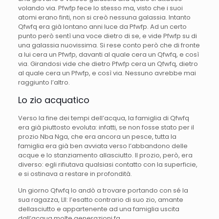
volando via. Pfwfp fece lo stesso ma, visto che i suoi
atomi erano finti, non si creò nessuna galassia. Intanto
Qfwfq era già lontano anni luce da Pfwfp. Ad un certo
punto però sentì una voce dietro di se, e vide Pfwfp su di
una galassia nuovissima. Si rese conto però che di fronte
a lui cera un Pfwfp, davanti al quale cera un Qfwfq, e così
via. Girandosi vide che dietro Pfwfp cera un Qfwfq, dietro
al quale cera un Pfwfp, e così via. Nessuno avrebbe mai
raggiunto l’altro.
Lo zio acquatico
Verso la fine dei tempi dell’acqua, la famiglia di Qfwfq
era già piuttosto evoluta: infatti, se non fosse stato per il
prozio Nba Nga, che era ancora un pesce, tutta la
famiglia era già ben avviata verso l’abbandono delle
acque e lo stanziamento allasciutto. Il prozio, però, era
diverso: egli rifiutava qualsiasi contatto con la superficie,
e si ostinava a restare in profondità.
Un giorno Qfwfq lo andò a trovare portando con sé la
sua ragazza, Lll: l’esatto contrario di suo zio, amante
dellasciutto e appartenente ad una famiglia uscita
dall’acqua molte generazioni fa.