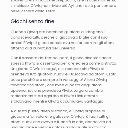
spaventò e si ributtò nel crepaccio, che in quel momento
si richiuse. Qfwfq non rivide più Ayl, che restò per sempre
nelle viscere della Terra.
Giochi senza fine
Quando Qfwfq era bambino gli atomi di idrogeno li
conosceva tutti, perché ci giocava a biglie con il suo
amico Pfwfp. Il gioco consisteva nel far correre gli atomi
attorno alla curvatura dell’universo.
Con il passare del tempo, però, il gioco diventò fiacco:
spesso Pfwfp si assentava per ore ed era come distratto.
Un giorno Qfwfq lo seguì, e si accorse che Pfwfp si
prendeva tutti gli atomi nuovi e li truccava da atomi usati:
ecco perché era sempre in vantaggio! Allora Qfwfq
fabbricò finti atomi, che mise al posto degli atomi
appena nati che prendeva Pfwfp. La gara cambiò
radicalmente: ad ogni tiro di Pfwfp i finti atomi si
sfaldavano, mentre Qfwfq accumulava vantaggio.
A questo punto Pfwfp si stancò, e Qfwfq propose di
giocare a far volare le galassie. Qfwfq tirò fuori tutti gli
atomi nuovi che aveva e li lanciò in aria, dando vita ad
una giovane e veloce galassia alla quale si attaccò