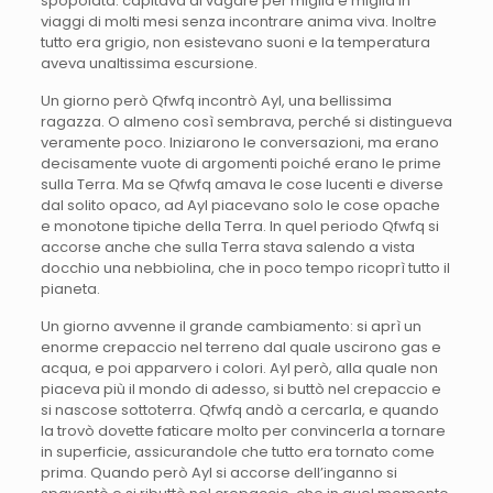
spopolata: capitava di vagare per miglia e miglia in
viaggi di molti mesi senza incontrare anima viva. Inoltre
tutto era grigio, non esistevano suoni e la temperatura
aveva unaltissima escursione.
Un giorno però Qfwfq incontrò Ayl, una bellissima
ragazza. O almeno così sembrava, perché si distingueva
veramente poco. Iniziarono le conversazioni, ma erano
decisamente vuote di argomenti poiché erano le prime
sulla Terra. Ma se Qfwfq amava le cose lucenti e diverse
dal solito opaco, ad Ayl piacevano solo le cose opache
e monotone tipiche della Terra. In quel periodo Qfwfq si
accorse anche che sulla Terra stava salendo a vista
docchio una nebbiolina, che in poco tempo ricoprì tutto il
pianeta.
Un giorno avvenne il grande cambiamento: si aprì un
enorme crepaccio nel terreno dal quale uscirono gas e
acqua, e poi apparvero i colori. Ayl però, alla quale non
piaceva più il mondo di adesso, si buttò nel crepaccio e
si nascose sottoterra. Qfwfq andò a cercarla, e quando
la trovò dovette faticare molto per convincerla a tornare
in superficie, assicurandole che tutto era tornato come
prima. Quando però Ayl si accorse dell’inganno si