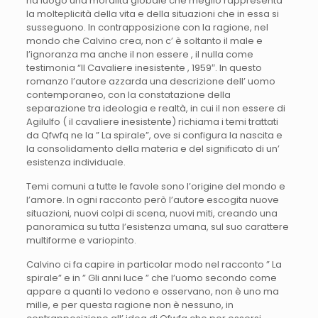
ha luogo una moralità globale che meglio rappresenta
la molteplicità della vita e della situazioni che in essa si
susseguono. In contrapposizione con la ragione, nel
mondo che Calvino crea, non c’ è soltanto il male e
l’ignoranza ma anche il non essere , il nulla come
testimonia “Il Cavaliere inesistente , 1959″. In questo
romanzo l’autore azzarda una descrizione dell’ uomo
contemporaneo, con la constatazione della
separazione tra ideologia e realtà, in cui il non essere di
Agilulfo ( il cavaliere inesistente) richiama i temi trattati
da Qfwfq ne la ” La spirale”, ove si configura la nascita e
la consolidamento della materia e del significato di un’
esistenza individuale.
Temi comuni a tutte le favole sono l’origine del mondo e
l’amore. In ogni racconto però l’autore escogita nuove
situazioni, nuovi colpi di scena, nuovi miti, creando una
panoramica su tutta l’esistenza umana, sul suo carattere
multiforme e variopinto.
Calvino ci fa capire in particolar modo nel racconto ” La
spirale” e in ” Gli anni luce ” che l’uomo secondo come
appare a quanti lo vedono e osservano, non è uno ma
mille, e per questa ragione non è nessuno, in