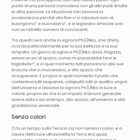
punto di una persona coincideva con gli altri punti di tutte
le altre persone. La situazione non favoriva la
socievolezza perché alla fine ci si riduceva solo al
buongiorno” e buonasera”, e si legavano amicizie solo
con un ristretto numero di conoscenti.
Tra questi cera anche la signora Ph(i)Nko, che Qfwfq
ricorda particolarmente per la sua bellezza e la sua
simpatia. Un giorno la signora Ph(i)Nko disse: Ragazzi,
avessi un po di spazio, come mi piacerebbe farvi le
tagliatelle!”, e in quel momento tutti pensarono alle sue
braccia che si muovevano, e allo spazio che
occupavano. E proprio in quel momento il punto che
conteneva tutti sespanse, catapultò tutti ai quattro angoli
dell’universo e dissolse la signora Ph(i)Nko in luce e
calore, proprio lei che in un impeto d’amore generale
aveva dato il via al tempo, allo spazio, all’universo e alla
gravitazione universale.
Senza colori
Ci fu un tempo sulla Terra in cui non cerano i colori, e a
causa della luce ultravioletta la Terra era quasi