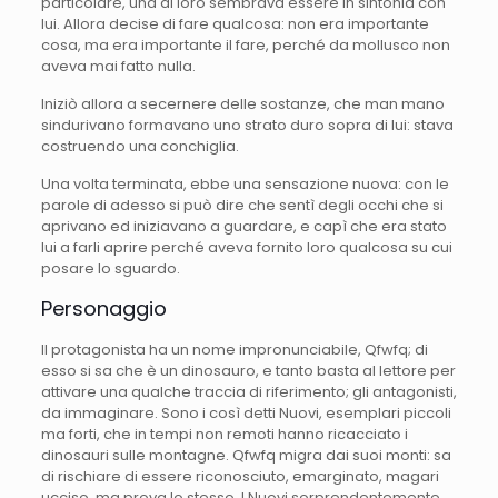
particolare, una di loro sembrava essere in sintonia con
lui. Allora decise di fare qualcosa: non era importante
cosa, ma era importante il fare, perché da mollusco non
aveva mai fatto nulla.
Iniziò allora a secernere delle sostanze, che man mano
sindurivano formavano uno strato duro sopra di lui: stava
costruendo una conchiglia.
Una volta terminata, ebbe una sensazione nuova: con le
parole di adesso si può dire che sentì degli occhi che si
aprivano ed iniziavano a guardare, e capì che era stato
lui a farli aprire perché aveva fornito loro qualcosa su cui
posare lo sguardo.
Personaggio
Il protagonista ha un nome impronunciabile, Qfwfq; di
esso si sa che è un dinosauro, e tanto basta al lettore per
attivare una qualche traccia di riferimento; gli antagonisti,
da immaginare. Sono i così detti Nuovi, esemplari piccoli
ma forti, che in tempi non remoti hanno ricacciato i
dinosauri sulle montagne. Qfwfq migra dai suoi monti: sa
di rischiare di essere riconosciuto, emarginato, magari
ucciso, ma prova lo stesso. I Nuovi sorprendentemente