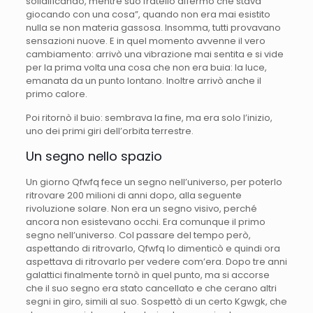
solidificando, mentre suo fratello affermò che stava
giocando con una cosa”, quando non era mai esistito
nulla se non materia gassosa. Insomma, tutti provavano
sensazioni nuove. E in quel momento avvenne il vero
cambiamento: arrivò una vibrazione mai sentita e si vide
per la prima volta una cosa che non era buia: la luce,
emanata da un punto lontano. Inoltre arrivò anche il
primo calore.
Poi ritornò il buio: sembrava la fine, ma era solo l’inizio,
uno dei primi giri dell’orbita terrestre.
Un segno nello spazio
Un giorno Qfwfq fece un segno nell’universo, per poterlo
ritrovare 200 milioni di anni dopo, alla seguente
rivoluzione solare. Non era un segno visivo, perché
ancora non esistevano occhi. Era comunque il primo
segno nell’universo. Col passare del tempo però,
aspettando di ritrovarlo, Qfwfq lo dimenticò e quindi ora
aspettava di ritrovarlo per vedere com’era. Dopo tre anni
galattici finalmente tornò in quel punto, ma si accorse
che il suo segno era stato cancellato e che cerano altri
segni in giro, simili al suo. Sospettò di un certo Kgwgk, che