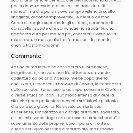
sogno di un amore perfetto, che per i suoi slanci d’affetto
per la donna desiderata costruisce addirittura “il
mondo”, ma che poi si ritrova sempre vittima di scelte
sbagliate, di donne imprevedibili, e del suo destino.
Cerca di reagire superando gli ostacoli, cercando di
darsi delle risposte che comunque non trova ” Fu una
bastonata dura per me. Ma poi, che farci? Continuai la
mia strada, in mezzo alle trasformazioni del mondo,
anch’io trasformandomi”.
Commento
Ad una prima lettura ho considerato il libro noioso,
insignificante, una vera perdita di tempo, arrivando
addirittura ad odiarlo. Adesso invece dopo averlo
analizzato, riconosco la bravura di Calvino, la freschezza
delle sue idee. Sono riuscita ad impersonarmi in Qfwfq in
diverse situazioni, con il suo modo intenso di vivere la
vita, che pone particolare accento sull’ istante piuttosto
che sulla sua globalità. Ho vissuto con lui le sue
esperienze, l’imbarazzo e il disagio di trovarsi spaesato,
di sentirsi diverso dagli altri e di essere ” smascherato”; il
superamento delle proprie fobie; il porsi di fronte a
quesiti per i quali nessuno a mai trovato una risposta, il