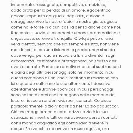
innamorato, rassegnato, competitivo, ambizioso,
addolorato per la perdita di un amore, egocentrico,
geloso, impaurito dai giudizi degli altri, curioso e
coraggioso. Vive le nostre fobie, le nostre gioie, agisce
come noi e forse in alcuni casi la pensa anche come noi.
Racconta situazioni tipicamente umane, drammatiche e
angosciose, serene e tranquille. Qfwfq è privo di una
vera identità, sembra che sia sempre esistito, non viene
mai descritto con una fisionomia precisa, non si sa da
dove venga, per quale motivo sia lì, ma diventa in ogni
circostanza il testimone e protagonista indiscusso dell’
evento narrato. Partecipa emotivamente ai suoi racconti
e parla degli altri personaggi solo nel momento in cui
questi compiono azioni che si mettono in relazione con
lui o quando catturano la sua attenzione; li descrive
attentamente e ,tranne pochi casi in cui i personaggi
sono soltanto nomi che rimangono nella memoria del
lettore, riesce a renderli vivi, reali, concreti. Colpisce
particolarmente lo zio N’ ba N’ ga nel ” Lo zio acquatico”.
Ciò che maggiormente caratterizza lo zio è la sua
ostinazione; mentre tutti ormai avevano perso i contatti
con il mondo acquatico egli continuava a vivere in
acqua. Era vecchio ed aveva un muso aguzzo, era