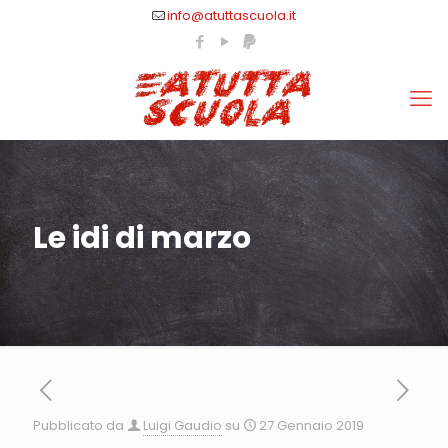
info@atuttascuola.it
Le idi di marzo
Pubblicato da
Luigi Gaudio
su
27 Gennaio 2019