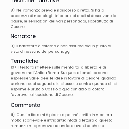
Tecniche narrative
8) Nel romanzo prevale il discorso diretto. Si ha la
presenza di monologhi interiori nei quali si descrivono le
paure, le sensazioni dei vari personaggi, soprattutto di
Cesare.
Narratore
9) Il narratore è esterno e non assume alcun punto di
vista di nessuno dei personaggi.
Tematiche
10) Il testo fa riflettere sulle mentalità di libertà e di
governo nell’Antica Roma. Su questa tematica sono
espresse varie idee: le idee in favore di Cesare, quando
parlano i suoi seguaci o lui stesso, e contro quando chi si
esprime è Bruto o Cassio o qualcun altro di coloro
favorevoli all’uccisione di Cesare.
Commento
11) Questo libro mi è piaciuto poiché scritto in maniera
molto scorrevole e intrigante; infatti la lettura di questo
romanzo mi spronava ad andare avanti anche se