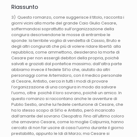
Riassunto
3) Questo romanzo, come suggerisce il titolo, racconta i
giorni vicini alla morte del grande Caio Giulio Cesare,
soffermandosi soprattutto sull’organizzazione della
congiura descrivendone le mosse di entrambe le
sponde: la terribile voglia di vendetta di Cassio, Bruto e
degli altri congiurati che più di volere ridare libertà alla
repubblica, come ammettono, desiderano la morte di
Cesare per non essergli debitori della propria, poiché
salvati e graziati dal pontefice massimo; dall’altra parte
abbiamo invece il fedele Sil’io che, aiutato da altri
personaggi come Artemidoro, con il medico personale
di Cesare, Antistio, cerca in tutti i modi di provare
l’organizzazione di una congiura in modo da salvare
l’uomo, oltre poiché il loro sovrano, poiché un amico. In
questo romanzo si raccontano anche le avventure di
Publio Sestio, anche lui fedele centurione di Cesare, che
ha lo stesso scopo di Sil’io e Antistio, però incaricato
dall’amante del sovrano Cleopatra. Fino all’ultimo coloro
che amavano Cesare, come la moglie Calpurnia, hanno
cercato di non far uscire di casa l’uomo durante il giorno
prestabilito, appunto le Idi di Marzo; ma Cesare si