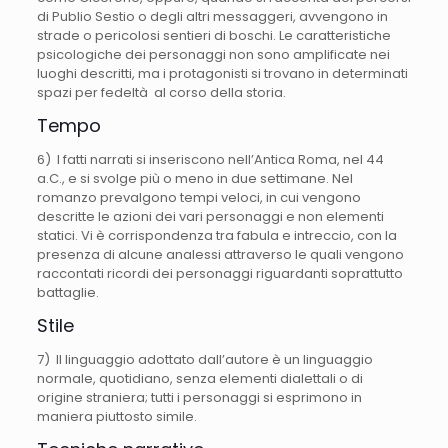
di Publio Sestio o degli altri messaggeri, avvengono in
strade o pericolosi sentieri di boschi. Le caratteristiche
psicologiche dei personaggi non sono amplificate nei
luoghi descritti, ma i protagonisti si trovano in determinati
spazi per fedeltà al corso della storia.
Tempo
6) I fatti narrati si inseriscono nell’Antica Roma, nel 44
a.C., e si svolge più o meno in due settimane. Nel
romanzo prevalgono tempi veloci, in cui vengono
descritte le azioni dei vari personaggi e non elementi
statici. Vi è corrispondenza tra fabula e intreccio, con la
presenza di alcune analessi attraverso le quali vengono
raccontati ricordi dei personaggi riguardanti soprattutto
battaglie.
Stile
7) Il linguaggio adottato dall’autore è un linguaggio
normale, quotidiano, senza elementi dialettali o di
origine straniera; tutti i personaggi si esprimono in
maniera piuttosto simile.