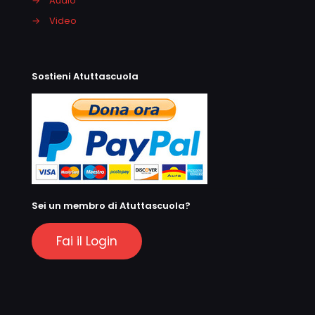
→
Audio
→
Video
Sostieni Atuttascuola
Sei un membro di Atuttascuola?
Fai il Login