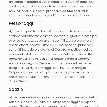
presenta in senato e viene colpito da ventitré colpi, dei
quali solo uno è stato mortale. Il romanzo si conclude
con i funerali di Cesare, preceduti da una seduta in
senato nel quale si stabiliva il futuro della repubblica.
Personaggi
4) Il protagonista è Giulio Cesare; questo è un uomo
straordinariamente abile nel campo di guerra e noto per
aver perdonato dopo averli sconfitti tutti coloro che gli
erano andati contro. Oltre a lui, i personaggi principali
sono: Sil’io, fedele aiutante di Cesare, Antistio, medico
personale del pontefice massimo, Publio Sestio detto ll
bastone”, anche lui estremamente fedele a Cesare,
Antonio, collega di Cesare, Bruto, Cassio e il resto dei
congiurati. Altri personaggi sono invece la moglie
Calpurnia, la regina d’Egitto Cleopatra, il maestro di Bruto
Artemidoro e Mustela, avversario di Cesare ucciso da
Publio Sestio.
Spazio
5) Le vicende avvengono in vari luoghi; avvengono nella
casa di Cesare, di Bruto e di altri personaggi dell’epoca
come Cicerone, oppure, quando si racconta dei percorsi