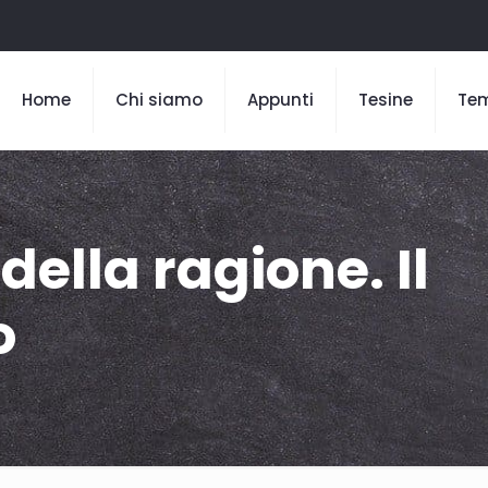
Home
Chi siamo
Appunti
Tesine
Te
della ragione. Il
o