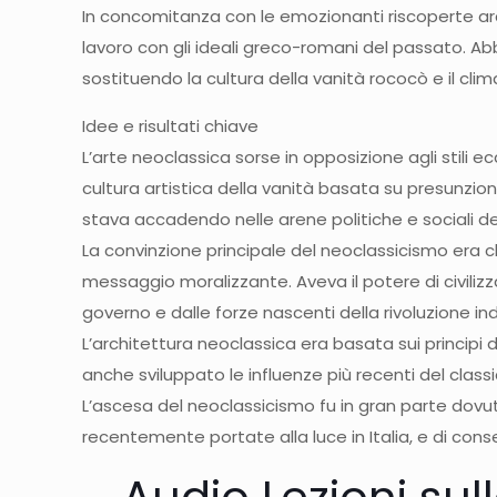
In concomitanza con le emozionanti riscoperte arch
lavoro con gli ideali greco-romani del passato. Ab
sostituendo la cultura della vanità rococò e il cli
Idee e risultati chiave
L’arte neoclassica sorse in opposizione agli stil
cultura artistica della vanità basata su presunzio
stava accadendo nelle arene politiche e sociali de
La convinzione principale del neoclassicismo era c
messaggio moralizzante. Aveva il potere di civiliz
governo e dalle forze nascenti della rivoluzione ind
L’architettura neoclassica era basata sui principi 
anche sviluppato le influenze più recenti del class
L’ascesa del neoclassicismo fu in gran parte dovuta
recentemente portate alla luce in Italia, e di cons
Audio Lezioni sul