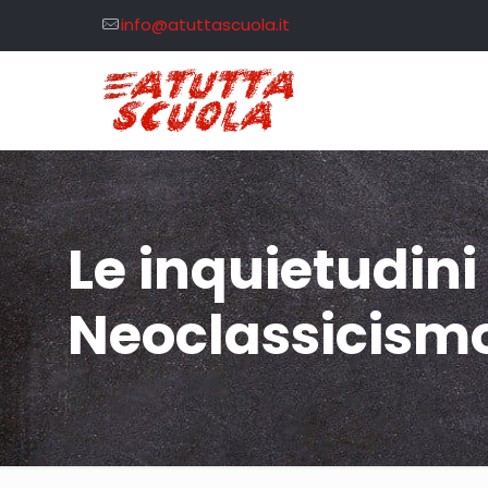
info@atuttascuola.it
Le inquietudini 
Neoclassicism