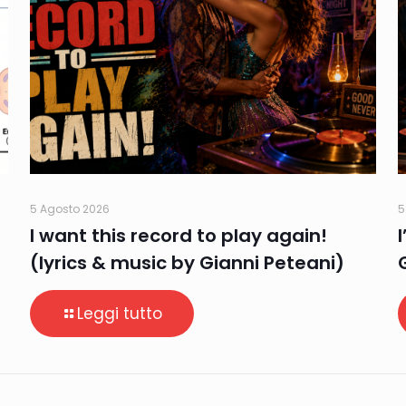
5 Agosto 2026
5
I want this record to play again!
(lyrics & music by Gianni Peteani)
Leggi tutto