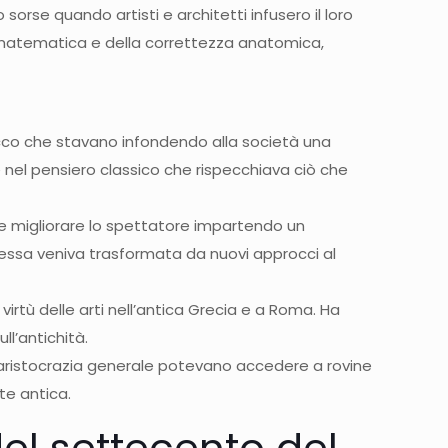
rse quando artisti e architetti infusero il loro
la matematica e della correttezza anatomica,
rocco che stavano infondendo alla società una
e nel pensiero classico che rispecchiava ciò che
sse migliorare lo spettatore impartendo un
stessa veniva trasformata da nuovi approcci al
irtù delle arti nell’antica Grecia e a Roma. Ha
ll’antichità.
 l’aristocrazia generale potevano accedere a rovine
te antica.
del settecento del