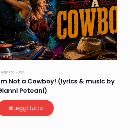
 Agosto 2026
I’m Not a Cowboy! (lyrics & music by
Gianni Peteani)
Leggi tutto