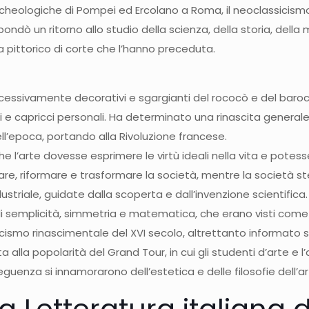
eologiche di Pompei ed Ercolano a Roma, il neoclassicismo so
bondò un ritorno allo studio della scienza, della storia, del
ma pittorico di corte che l’hanno preceduta.
i eccessivamente decorativi e sgargianti del rococò e del ba
ni e capricci personali. Ha determinato una rinascita general
ll’epoca, portando alla Rivoluzione francese.
he l’arte dovesse esprimere le virtù ideali nella vita e pote
zare, riformare e trasformare la società, mentre la società 
ustriale, guidate dalla scoperta e dall’invenzione scientifica.
di semplicità, simmetria e matematica, che erano visti come v
icismo rinascimentale del XVI secolo, altrettanto informato su
 alla popolarità del Grand Tour, in cui gli studenti d’arte e
eguenza si innamorarono dell’estetica e delle filosofie dell’ar
la Letteratura italiana 