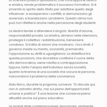
Lo scenario politico quotidiano, che contrappone destra
e sinistra, rende problematico il successo formativo. Si è
smarrito lo spirito dello Stato per adottare quello degli
influencer: si esasperano i conflitti, si demonizzano gli
avversari, si banalizzano i problemi. Questo clima non
può non riflettersi anche nella percezione degli studenti.
La destra tende a difendere il singolo: libertà d’azione,
responsabilità privata. La sinistra, almeno nelle intenzioni,
privilegia il collettivo: redistribuzione, benessere
condiviso. Si tratta di visioni che mostrano i loro limiti: il
governo insiste su merito, sovranità, premierato;
l’opposizione su diritti e uguaglianza. La dialettica tra
queste posizioni, che dovrebbe costituire il cuore della
vita democratica, viene ridotta a contrapposizione.
Eppure, tanto l’utopia dell’individuo senza società,
quanto la tirannia di una società che oscura le persone,
nascondono il problema della convivenza.
Aldo Moro, durante la prigionia, scriveva:
“Si discute qui,
non in astratto diritto, ma sul piano dell’opportunità
umana e politica”
. È una lezione che conserva piena
attualità anche sul piano educativo.
Le grandi sfide contemporanee, tecnologia, ambiente,