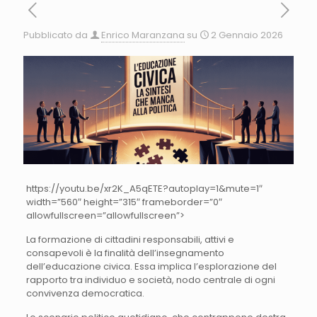
Pubblicato da
Enrico Maranzana
su
2 Gennaio 2026
https://youtu.be/xr2K_A5qETE?autoplay=1&mute=1″
width=”560″ height=”315″ frameborder=”0″
allowfullscreen=”allowfullscreen”>
La formazione di cittadini responsabili, attivi e
consapevoli è la finalità dell’insegnamento
dell’educazione civica. Essa implica l’esplorazione del
rapporto tra individuo e società, nodo centrale di ogni
convivenza democratica.