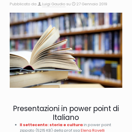
Pubblicato da
Luigi Gaudio
su
27 Gennaio 2019
Presentazioni in power point di
Italiano
Il settecento: storia e cultura
in power point
zippato (5215 KB) della prof.ssa
Elena Rovelli