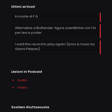
Ultimi articoli
In morte di F.G.
Alternative a BioRender: figure scientifiche con l’AI
per tesi e poster
I want this record to play again! (lyrics & music by
Gianni Peteani)
Lezioni in Podcast
→
Audio
→
Video
Sostieni Atuttascuola