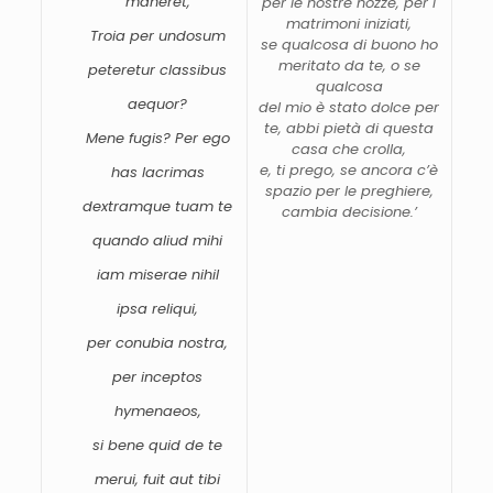
maneret,
per
le
nostre
nozze,
per
i
matrimoni
iniziati,
Troia
per
undosum
se
qualcosa
di
buono
ho
meritato
da
te,
o
se
peteretur
classibus
qualcosa
aequor?
del
mio
è
stato
dolce
per
te,
abbi
pietà
di
questa
Mene
fugis?
Per
ego
casa
che
crolla,
e,
ti
prego,
se
ancora
c’è
has
lacrimas
spazio
per
le
preghiere,
dextramque
tuam
te
cambia
decisione.’
quando
aliud
mihi
iam
miserae
nihil
ipsa
reliqui,
per
conubia
nostra,
per
inceptos
hymenaeos,
si
bene
quid
de
te
merui,
fuit
aut
tibi