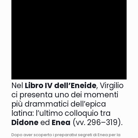
Nel
Libro
IV
dell’Eneide
,
Virgilio
ci
presenta
uno
dei
momenti
più
drammatici
dell’epica
latina:
l’ultimo
colloquio
tra
Didone
ed
Enea
(
vv.
296–
319).
Dopo
aver
scoperto
i
preparativi
segreti
di
Enea
per
la