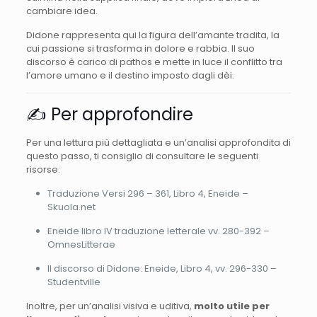
cambiare
idea.
Didone
rappresenta
qui
la
figura
dell’amante
tradita,
la
cui
passione
si
trasforma
in
dolore
e
rabbia.
Il
suo
discorso
è
carico
di
pathos
e
mette
in
luce
il
conflitto
tra
l’amore
umano
e
il
destino
imposto
dagli
dèi.
✍️
Per
approfondire
Per
una
lettura
più
dettagliata
e
un’analisi
approfondita
di
questo
passo,
ti
consiglio
di
consultare
le
seguenti
risorse:
Traduzione
Versi
296 –
361,
Libro
4,
Eneide –
Skuola.
net
Eneide
libro
IV
traduzione
letterale
vv.
280-
392 –
OmnesLitterae
Il
discorso
di
Didone:
Eneide,
Libro
4,
vv.
296-
330 –
Studentville
Inoltre,
per
un’analisi
visiva
e
uditiva,
molto utile per