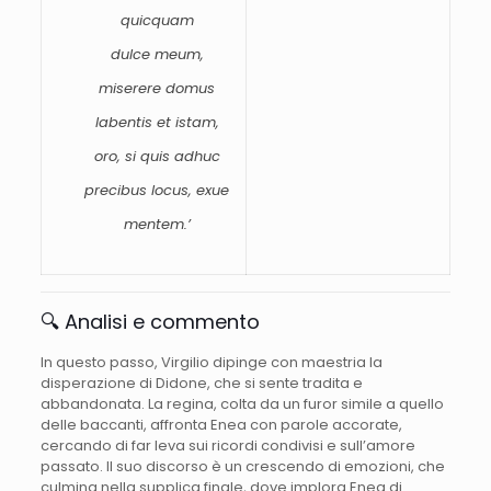
quicquam
dulce
meum,
miserere
domus
labentis
et
istam,
oro,
si
quis
adhuc
precibus
locus,
exue
mentem.’
🔍
Analisi
e
commento
In
questo
passo,
Virgilio
dipinge
con
maestria
la
disperazione
di
Didone,
che
si
sente
tradita
e
abbandonata.
La
regina,
colta
da
un
furor
simile
a
quello
delle
baccanti,
affronta
Enea
con
parole
accorate,
cercando
di
far
leva
sui
ricordi
condivisi
e
sull’amore
passato.
Il
suo
discorso
è
un
crescendo
di
emozioni,
che
culmina
nella
supplica
finale,
dove
implora
Enea
di