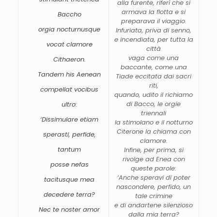
alla
furente,
riferì
che
si
armava
la
flotta
e
si
Baccho
preparava
il
viaggio.
orgia
nocturnusque
Infuriata,
priva
di
senno,
e
incendiata,
per
tutta
la
vocat
clamore
città
vaga
come
una
Cithaeron.
baccante,
come
una
Tandem
his
Aenean
Tiade
eccitata
dai
sacri
riti,
compellat
vocibus
quando,
udito
il
richiamo
di
Bacco,
le
orgie
ultro:
triennali
‘
Dissimulare
etiam
la
stimolano
e
il
notturno
Citerone
la
chiama
con
sperasti,
perfide,
clamore.
tantum
Infine,
per
prima,
si
rivolge
ad
Enea
con
posse
nefas
queste
parole:
‘
Anche
speravi
di
poter
tacitusque
mea
nascondere,
perfido,
un
decedere
terra?
tale
crimine
e
di
andartene
silenzioso
Nec
te
noster
amor
dalla
mia
terra?