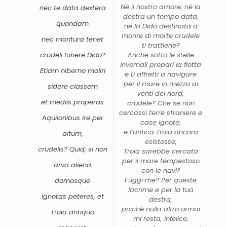
Né
il
nostro
amore,
né
la
nec
te
data
dextera
destra
un
tempo
data,
quondam
né
la
Dido
destinata
a
morire
di
morte
crudele
nec
moritura
tenet
ti
trattiene?
crudeli
funere
Dido?
Anche
sotto
le
stelle
invernali
prepari
la
flotta
Etiam
hiberno
moliri
e
ti
affretti
a
navigare
per
il
mare
in
mezzo
ai
sidere
classem
venti
del
nord,
et
mediis
properas
crudele?
Che
se
non
cercassi
terre
straniere
e
Aquilonibus
ire
per
case
ignote,
e
l’antica
Troia
ancora
altum,
esistesse,
crudelis?
Quid,
si
non
Troia
sarebbe
cercata
per
il
mare
tempestoso
arva
aliena
con
le
navi?
Fuggi
me?
Per
queste
domosque
lacrime
e
per
la
tua
ignotas
peteres,
et
destra,
poiché
nulla
altro
ormai
Troia
antiqua
mi
resta,
infelice,