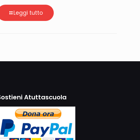
Leggi tutto
Sostieni Atuttascuola