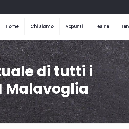
Home
Chi siamo
Appunti
Tesine
Te
le di tutti i
I Malavoglia