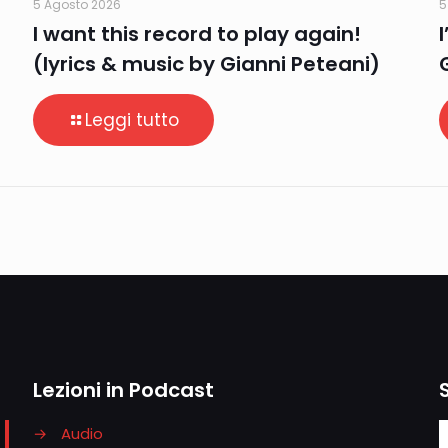
5 Agosto 2026
5
I want this record to play again!
(lyrics & music by Gianni Peteani)
Leggi tutto
Lezioni in Podcast
→
Audio