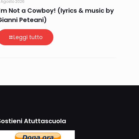
 Agosto 2026
I’m Not a Cowboy! (lyrics & music by
Gianni Peteani)
Leggi tutto
Sostieni Atuttascuola