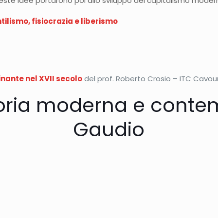
ste idee portarono poi allo sviluppo del capitalismo moder
lismo, fisiocrazia e liberismo
nante nel XVII secolo
del prof. Roberto Crosio – ITC Cavour 
Storia moderna e conte
Gaudio