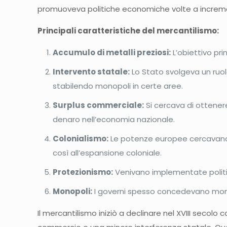
promuoveva politiche economiche volte a incremen
Principali caratteristiche del mercantilismo:
Accumulo di metalli preziosi:
L’obiettivo pri
Intervento statale:
Lo Stato svolgeva un ruol
stabilendo monopoli in certe aree.
Surplus commerciale:
Si cercava di ottenere
denaro nell’economia nazionale.
Colonialismo:
Le potenze europee cercavano c
così all’espansione coloniale.
Protezionismo:
Venivano implementate politich
Monopoli:
I governi spesso concedevano mono
Il mercantilismo iniziò a declinare nel XVIII seco