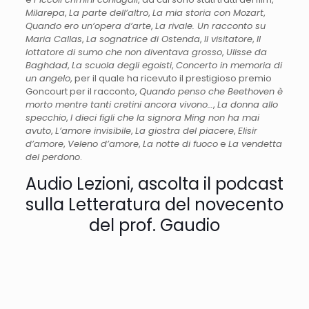
Milarepa
,
La parte dell’altro
,
La mia storia con Mozart
,
Quando ero un’opera d’arte
,
La rivale. Un racconto su
Maria Callas
,
La sognatrice di Ostenda
,
Il visitatore
,
Il
lottatore di sumo che non diventava grosso
,
Ulisse da
Baghdad
,
La scuola degli egoisti
,
Concerto in memoria di
un angelo
, per il quale ha ricevuto il prestigioso premio
Goncourt per il racconto,
Quando penso che Beethoven è
morto mentre tanti cretini ancora vivono…
,
La donna allo
specchio
,
I dieci figli che la signora Ming non ha mai
avuto
,
L’amore invisibile
,
La giostra del piacere
,
Elisir
d’amore
,
Veleno d’amore
,
La notte di fuoco
e
La vendetta
del perdono
.
Audio Lezioni, ascolta il podcast
sulla Letteratura del novecento
del prof. Gaudio