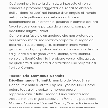
Così comincia la storia d’amicizia, intessuta di ironia,
candore e profonda saggezza, del ragazzo ebreo e
dell’anziano “arabo” nell’incanto di un angolo di mondo
nel quale le puttane sono belle e cordiali e si
accontentano di un orsetto di peluche in cambio dei loro
favori e dove, come portata da un sogno, compare
addirittura Brigitte Bardot.
Come in una favola o un apologo che non pretende di
dare lezioni morali ma soltanto proporre un sogno da
decifrare, i due protagonisti si incamminano verso il
grande mondo, acquistano un’auto che nessuno dei due
sa guidare e si dirigono verso Oriente, oltre Istanbul,
verso una libertà che li fa inerpicare verso l’alto, guidati
da quell’arte di sorridere alla vita racchiusa nei preziosi
fiori del Corano.
L’autore:
Eric-Emmanuel Schmitt
Eric-Emmanuel Schmitt
, membro dell’Académie
Goncourt, è nato a Sainte-Foy-lès-Lyon nel 1960. Come
autore teatrale ha scritto numerose opere
rappresentate in tutto il mondo. I suoi romanzi sono
tradotti in molte lingue. Le Edizioni E/O hanno pubblicato
Monsieur Ibrahim e i fiori del Corano
,
Odette Toulemonde
e
Piccoli crimini coniugali
, da cui sono stati tratti dei film,