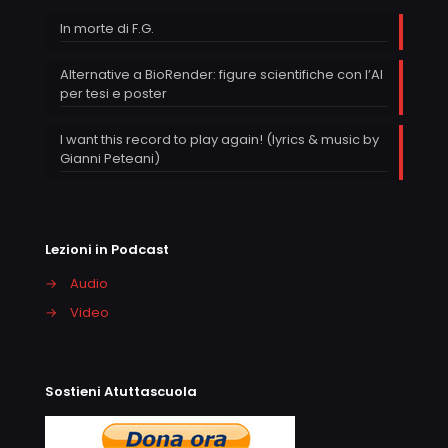
In morte di F.G.
Alternative a BioRender: figure scientifiche con l’AI
per tesi e poster
I want this record to play again! (lyrics & music by
Gianni Peteani)
Lezioni in Podcast
→
Audio
→
Video
Sostieni Atuttascuola