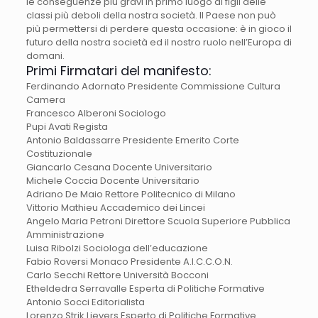
le conseguenze più gravi in primo luogo ai figli delle
classi più deboli della nostra società. Il Paese non può
più permettersi di perdere questa occasione: è in gioco il
futuro della nostra società ed il nostro ruolo nell’Europa di
domani.
Primi Firmatari del manifesto:
Ferdinando Adornato Presidente Commissione Cultura
Camera
Francesco Alberoni Sociologo
Pupi Avati Regista
Antonio Baldassarre Presidente Emerito Corte
Costituzionale
Giancarlo Cesana Docente Universitario
Michele Coccia Docente Universitario
Adriano De Maio Rettore Politecnico di Milano
Vittorio Mathieu Accademico dei Lincei
Angelo Maria Petroni Direttore Scuola Superiore Pubblica
Amministrazione
Luisa Ribolzi Sociologa dell’educazione
Fabio Roversi Monaco Presidente A.I.C.C.O.N.
Carlo Secchi Rettore Università Bocconi
Etheldedra Serravalle Esperta di Politiche Formative
Antonio Socci Editorialista
Lorenzo Strik Lievers Esperto di Politiche Formative