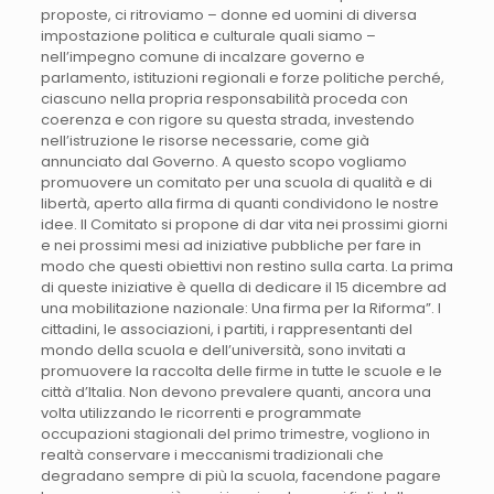
proposte, ci ritroviamo – donne ed uomini di diversa
impostazione politica e culturale quali siamo –
nell’impegno comune di incalzare governo e
parlamento, istituzioni regionali e forze politiche perché,
ciascuno nella propria responsabilità proceda con
coerenza e con rigore su questa strada, investendo
nell’istruzione le risorse necessarie, come già
annunciato dal Governo. A questo scopo vogliamo
promuovere un comitato per una scuola di qualità e di
libertà, aperto alla firma di quanti condividono le nostre
idee. Il Comitato si propone di dar vita nei prossimi giorni
e nei prossimi mesi ad iniziative pubbliche per fare in
modo che questi obiettivi non restino sulla carta. La prima
di queste iniziative è quella di dedicare il 15 dicembre ad
una mobilitazione nazionale: Una firma per la Riforma”. I
cittadini, le associazioni, i partiti, i rappresentanti del
mondo della scuola e dell’università, sono invitati a
promuovere la raccolta delle firme in tutte le scuole e le
città d’Italia. Non devono prevalere quanti, ancora una
volta utilizzando le ricorrenti e programmate
occupazioni stagionali del primo trimestre, vogliono in
realtà conservare i meccanismi tradizionali che
degradano sempre di più la scuola, facendone pagare