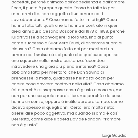
accettati, perché animato dall’obbedienza e dall’amore.
Ecco, il punto è proprio questo: “cosa ho fatto io per
meritarmi di essere oggetto di un amore così
sovrabbondante? Cosa hanno fatto i miei figli? Cosa
hanno fatto tutti quelli che lo hanno incontrato in quei
dieci anni qui a Cesano Boscone dal 1978 al 1988, perché
lui arrivasse a sconvolgere la loro vita, fino al punto,
come successo a Suor Vera Bruni, di diventare suora di
clausura? Cosa abbiamo fatto noi per meritarci un
amore così smisurato, al punto che qualcuno aprisse
uno squarcio nella nostra esistenza, facendoci
intravedere una gioia più piena e intensa? Cosa
abbiamo fatto per meritarci che Don Savino ci
prendesse la mano, guardasse nei nostri occhi per
capire cosa davvero contava nella vita? Cosa abbiamo
fatto perché ci insegnasse cosa è giusto e cosa no, ma
non per uno scrupolo moralistico, ma perché o le cose
hanno un senso, oppure è inutile perdere tempo, come
diceva spesso in quegli anni. Certo, era molto netto,
oserei dire poco oggettivo, ma quando si ama è così.
Del resto, come dice il poeta Davide Rondoni, “l’amore
non è giusto”
Luigi Gaudio