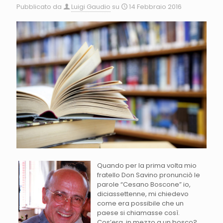
Pubblicato da
Luigi Gaudio
su
14 Febbraio 2016
Quando per la prima volta mio
fratello Don Savino pronunciò le
parole “Cesano Boscone” io,
diciassettenne, mi chiedevo
come era possibile che un
paese si chiamasse così.
Cos’era, in mezzo a un bosco?