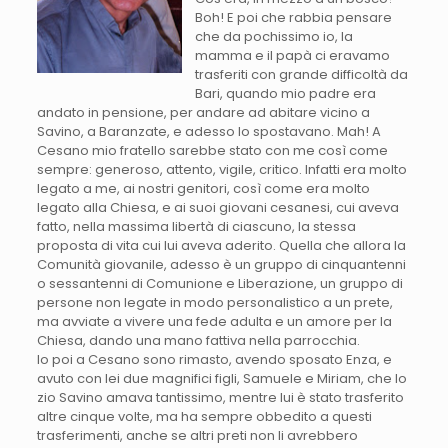
Boh! E poi che rabbia pensare
che da pochissimo io, la
mamma e il papà ci eravamo
trasferiti con grande difficoltà da
Bari, quando mio padre era
andato in pensione, per andare ad abitare vicino a
Savino, a Baranzate, e adesso lo spostavano. Mah! A
Cesano mio fratello sarebbe stato con me così come
sempre: generoso, attento, vigile, critico. Infatti era molto
legato a me, ai nostri genitori, così come era molto
legato alla Chiesa, e ai suoi giovani cesanesi, cui aveva
fatto, nella massima libertà di ciascuno, la stessa
proposta di vita cui lui aveva aderito. Quella che allora la
Comunità giovanile, adesso è un gruppo di cinquantenni
o sessantenni di Comunione e Liberazione, un gruppo di
persone non legate in modo personalistico a un prete,
ma avviate a vivere una fede adulta e un amore per la
Chiesa, dando una mano fattiva nella parrocchia.
Io poi a Cesano sono rimasto, avendo sposato Enza, e
avuto con lei due magnifici figli, Samuele e Miriam, che lo
zio Savino amava tantissimo, mentre lui è stato trasferito
altre cinque volte, ma ha sempre obbedito a questi
trasferimenti, anche se altri preti non li avrebbero