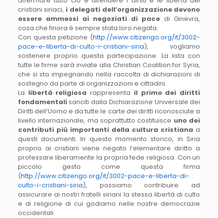
affermare tutto ciò e difendere i diritti e le libertà dei
cristiani siriaci,
i delegati dell’organizzazione devono
essere ammessi ai negoziati di pace
di Ginevra,
cosa che finora è sempre stata loro negata.
Con questa petizione (
http://www.citizengo.org/it/3002-
pace-e-liberta-di-culto-i-cristiani-siria
), vogliamo
sostenere proprio questa partecipazione. La lista con
tutte le firme sarà inviate alla Christian Coalition for Syria,
che si sta impegnando nella raccolta di dichiarazioni di
sostegno da parte di organizzazioni e cittadini.
La
libertà religiosa
rappresenta
il primo dei diritti
fondamentali
sanciti dalla Dichiarazione Universale dei
Diritti dell’Uomo e da tutte le carte dei diritti riconosciute a
livello internazionale, ma soprattutto costituisce
uno dei
contributi più importanti della cultura cristiana
a
questi documenti. In questo momento storico, in Siria
proprio ai cristiani viene negato l’elementare diritto a
professare liberamente la propria fede religiosa. Con un
piccolo gesto come questa firma
(
http://www.citizengo.org/it/3002-pace-e-liberta-di-
culto-i-cristiani-siria
), possiamo contribuire ad
assicurare ai nostri fratelli siriani la stessa libertà di culto
e di religione di cui godiamo nelle nostre democrazie
occidentali.