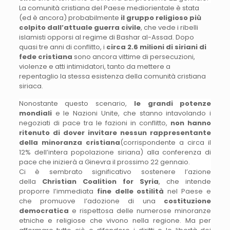
La comunità cristiana del Paese mediorientale è stata
(ed è ancora) probabilmente
il gruppo religioso più
colpito dall’attuale guerra civile
, che vede i ribelli
islamisti opporsi al regime di Bashar al-Assad. Dopo
quasi tre anni di conflitto, i
circa 2.6 milioni di siriani di
fede cristiana
sono ancora vittime di persecuzioni,
violenze e atti intimidatori, tanto da mettere a
repentaglio la stessa esistenza della comunità cristiana
siriaca.
Nonostante questo scenario,
le grandi potenze
mondiali
e le Nazioni Unite, che stanno intavolando i
negoziati di pace tra le fazioni in conflitto,
non hanno
ritenuto di dover invitare nessun rappresentante
della minoranza cristiana
(corrispondente a circa il
12% dell’intera popolazione siriana) alla conferenza di
pace che inizierà a Ginevra il prossimo 22 gennaio.
Ci è sembrato significativo sostenere l’azione
della
Christian Coalition for Syria
, che intende
proporre l’immediata
fine delle ostilità
nel Paese e
che promuove l’adozione di una
costituzione
democratica
e rispettosa delle numerose minoranze
etniche e religiose che vivono nella regione. Ma per