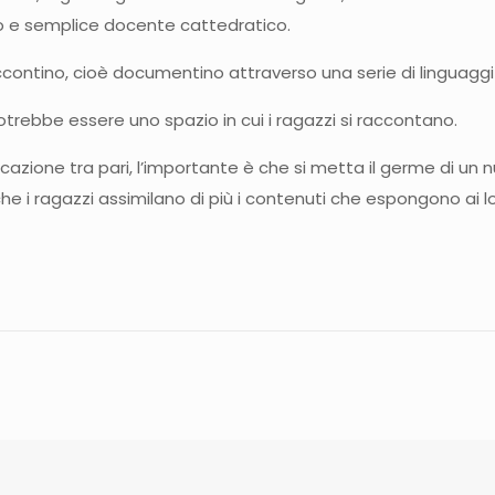
o e semplice docente cattedratico.
ccontino, cioè documentino attraverso una serie di linguaggi i 
potrebbe essere uno spazio in cui i ragazzi si raccontano.
azione tra pari, l’importante è che si metta il germe di un 
e i ragazzi assimilano di più i contenuti che espongono ai l