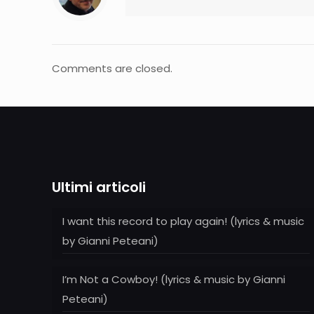
Comments are closed.
Ultimi articoli
I want this record to play again! (lyrics & music
by Gianni Peteani)
I’m Not a Cowboy! (lyrics & music by Gianni
Peteani)