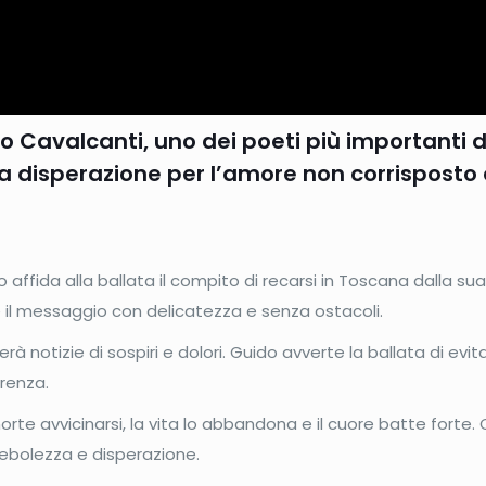
do Cavalcanti, uno dei poeti più importanti d
 sua disperazione per l’amore non corrispost
o affida alla ballata il compito di recarsi in Toscana dalla su
 il messaggio con delicatezza e senza ostacoli.
terà notizie di sospiri e dolori. Guido avverte la ballata di e
renza.
orte avvicinarsi, la vita lo abbandona e il cuore batte forte. 
ebolezza e disperazione.