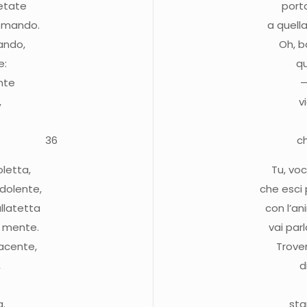
etate
port
i mando.
a quell
rando,
Oh, b
e:
qu
nte
—
,
v
ore. —
36
c
letta,
Tu, vo
 dolente,
che esci
llatetta
con l’a
a mente.
vai par
acente,
Trove
,
d
a.
sta