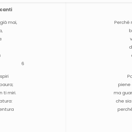
lcanti
 già mai,
Perché n
a,
b
a
d
a
ore, 6
spiri
Po
 paura;
piene 
ti miri.
ma guar
atura:
che sia
ventura
perché