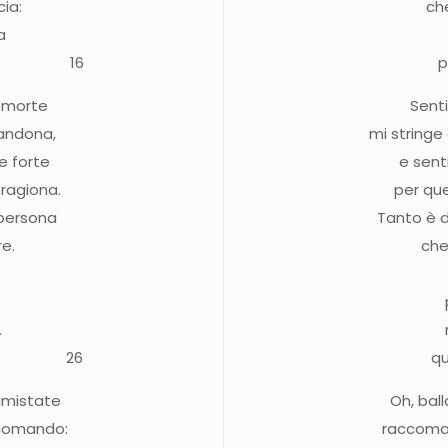
ia:
ch
a
lore 16
p
a morte
Senti
bandona,
mi stringe
te forte
e sent
 ragiona.
per que
 persona
Tanto è d
re.
che
.
 core.
26
qu
 amistate
Oh, ball
ccomando:
raccoma