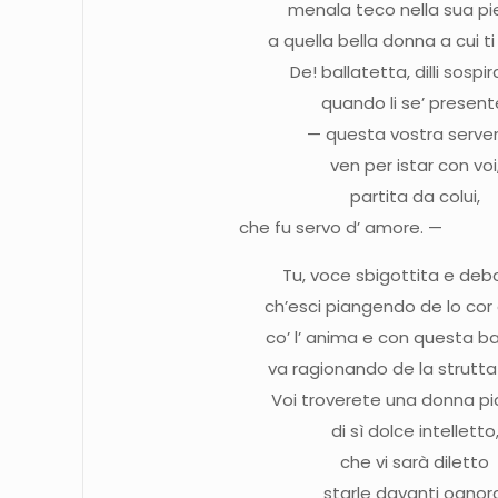
menala teco nella sua pi
a quella bella donna a cui t
De! ballatetta, dilli sospi
quando li se’ present
— questa vostra serve
ven per istar con voi
partita da colui,
che fu servo d’ am
Tu, voce sbigottita e debo
ch’esci piangendo de lo cor
co’ l’ anima e con questa ba
va ragionando de la strutt
Voi troverete una donna pi
di sì dolce intelletto
che vi sarà diletto
starle davanti ognor