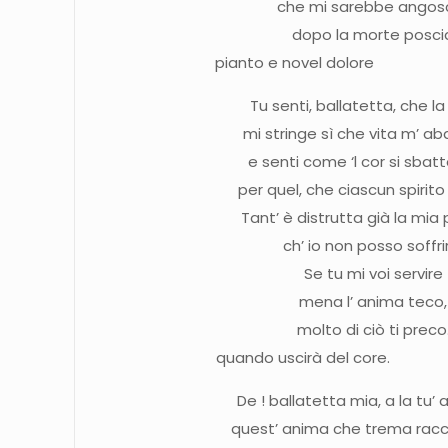
che mi sarebbe angosc
dopo la morte posci
pianto e novel do
Tu senti, ballatetta, che l
mi stringe sì che vita m’ a
e senti come ‘l cor si sbat
per quel, che ciascun spirito
Tant’ è distrutta già la mia
ch’ io non posso soffri
Se tu mi voi servire
mena l’ anima teco,
molto di ciò ti preco
quando uscirà del
De ! ballatetta mia, a la tu’
quest’ anima che trema ra