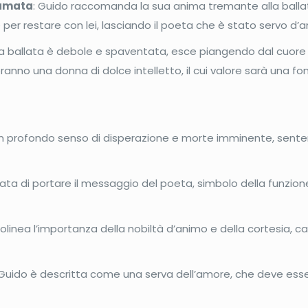
 amata
: Guido raccomanda la sua anima tremante alla ballat
 per restare con lei, lasciando il poeta che è stato servo d’
la ballata è debole e spaventata, esce piangendo dal cuore d
anno una donna di dolce intelletto, il cui valore sarà una fo
un profondo senso di disperazione e morte imminente, sente
ricata di portare il messaggio del poeta, simbolo della funz
tolinea l’importanza della nobiltà d’animo e della cortesia, c
i Guido è descritta come una serva dell’amore, che deve es