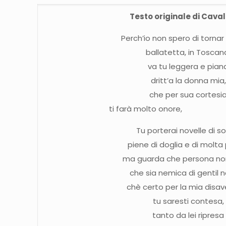
Testo originale di Cava
Perch’io non spero di tornar
ballatetta, in Toscan
va tu leggera e pian
dritt’a la donna mia,
che per sua cortesi
ti farà molto on
Tu porterai novelle di so
piene di doglia e di molta
ma guarda che persona non 
che sia nemica di gentil n
chè certo per la mia disa
tu saresti contesa,
tanto da lei ripresa