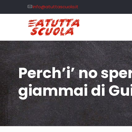
info@atuttascuola.it
Perch’i’ no spe
giammai di Gu