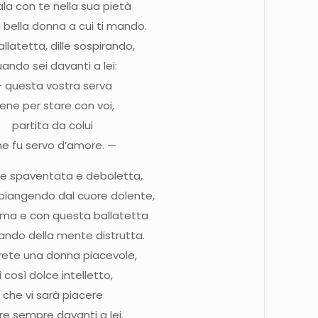
ala con te nella sua pietà
a bella donna a cui ti mando.
allatetta, dille sospirando,
ando sei davanti a lei:
 questa vostra serva
iene per stare con voi,
partita da colui
he fu servo d’amore. —
ce spaventata e deboletta,
 piangendo dal cuore dolente,
nima e con questa ballatetta
lando della mente distrutta.
rete una donna piacevole,
i così dolce intelletto,
che vi sarà piacere
re sempre davanti a lei.