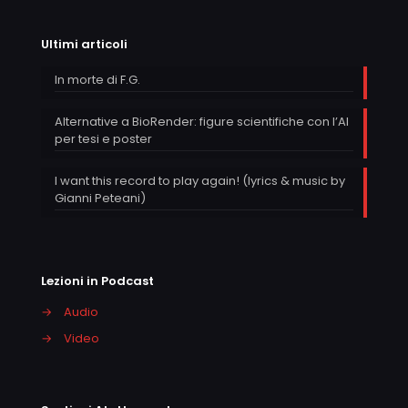
Ultimi articoli
In morte di F.G.
Alternative a BioRender: figure scientifiche con l’AI
per tesi e poster
I want this record to play again! (lyrics & music by
Gianni Peteani)
Lezioni in Podcast
→
Audio
→
Video