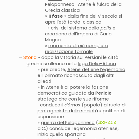
Peloponneso : Atene è fulcro della
Grecia classica
»
II fase
» dalla fine del V secolo si
apre l’età tardo-classica
» crisi del sistema della
polis
e
creazione dell’impero di Carlo
Magno
»
momento di più completa
realizzazione formale
–
Storia
» dopo la vittoria sui Persiani le città
greche si alleano nella
lega Delio-Attica
» pur alleate,
Atene detiene l’egemonia
e il primato riconosciuto dagli altri
alleati
» in Atene è al potere la
fazione
democratica guidata da
Pericle
,
stratega che con le sue riforme
conduce il
dèmos
(popolo) al
ruolo di
protagonista della società
» politica di
espansione
»
guerra del Peloponneso
(
431-404
a.C.) conclude l’egemonia ateniese,
inizia quella spartana