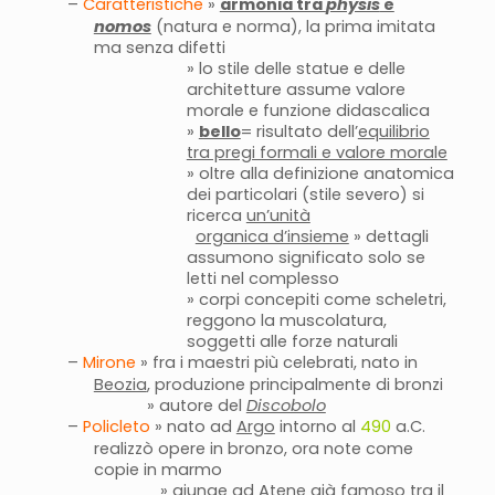
–
Caratteristiche
»
armonia tra
physis
e
nomos
(natura e norma), la prima imitata
ma senza difetti
» lo stile delle statue e delle
architetture assume valore
morale e funzione didascalica
»
bello
= risultato dell’
equilibrio
tra pregi formali e valore morale
» oltre alla definizione anatomica
dei particolari (stile severo) si
ricerca
un’unità
organica d’insieme
» dettagli
assumono significato solo se
letti nel complesso
» corpi concepiti come scheletri,
reggono la muscolatura,
soggetti alle forze naturali
–
Mirone
» fra i maestri più celebrati, nato in
Beozia
, produzione principalmente di bronzi
» autore del
Discobolo
–
Policleto
» nato ad
Argo
intorno al
490
a.C.
realizzò opere in bronzo, ora note come
copie in marmo
»
giunge ad Atene
già famoso tra il