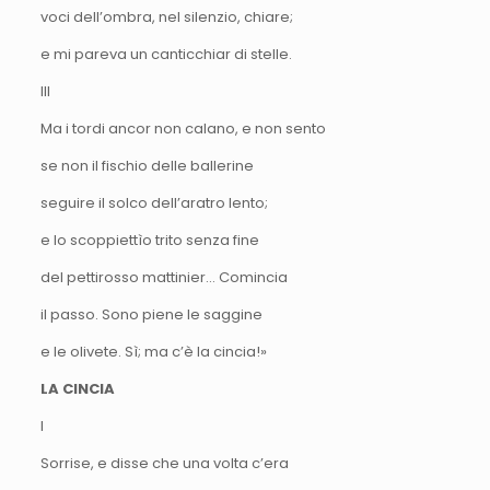
voci dell’ombra, nel silenzio, chiare;
e mi pareva un canticchiar di stelle.
III
Ma i tordi ancor non calano, e non sento
se non il fischio delle ballerine
seguire il solco dell’aratro lento;
e lo scoppiettìo trito senza fine
del pettirosso mattinier… Comincia
il passo. Sono piene le saggine
e le olivete. Sì; ma c’è la cincia!»
LA CINCIA
I
Sorrise, e disse che una volta c’era