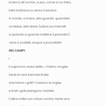
la terra all’occhio, e poi, come in un fiato,
tutto balzava su verso il sereno.
A monte, a mare, ella guardò: guardato
ch’ebbe, ella disse (udiva sui marrelli
a quando a quando battere il pennato):
«Aria a scalelli, acqua a pozzatelli».
NEI CAMPI
I
Il capoccio avea detto: «Odimi, moglie.
Senti le rare tremule tirate
che fanno i grilli? Cadono le foglie;
e tristi i grilli piangono l’estate.
L’altra notte non chiusi occhio, tanto era