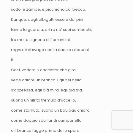
sotto le zampe, e picchiano col becco.
Dunque, dagli albigatti esse e da’ pini
fanno la guardia, e il re ne’ suoi sambuchi,
tra molta signoria di fiorrancini,
regna, e si svaga con la caccia ai bruchi.
III
Così, vedete, il cacciator che gira,
vede calare un branco. Egli bel bello
s’appressa, egli già mira, egli già tira…
suona un nitrito tremulo d’uccello,
come starnuto, suona un bau bau chiaro,
come doppio squillar di campanello;
e il branco fugge prima dello sparo.