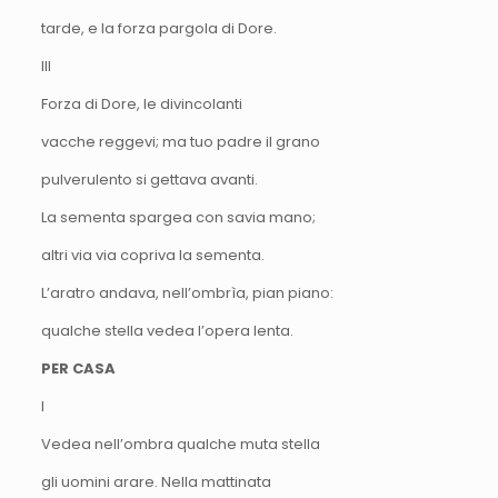
tarde, e la forza pargola di Dore.
III
Forza di Dore, le divincolanti
vacche reggevi; ma tuo padre il grano
pulverulento si gettava avanti.
La sementa spargea con savia mano;
altri via via copriva la sementa.
L’aratro andava, nell’ombrìa, pian piano:
qualche stella vedea l’opera lenta.
PER CASA
I
Vedea nell’ombra qualche muta stella
gli uomini arare. Nella mattinata