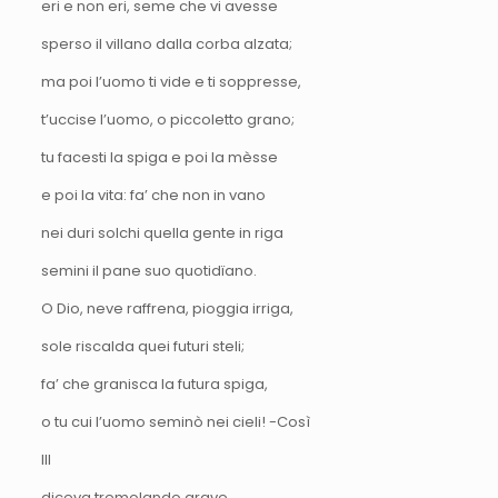
eri e non eri, seme che vi avesse
sperso il villano dalla corba alzata;
ma poi l’uomo ti vide e ti soppresse,
t’uccise l’uomo, o piccoletto grano;
tu facesti la spiga e poi la mèsse
e poi la vita: fa’ che non in vano
nei duri solchi quella gente in riga
semini il pane suo quotidïano.
O Dio, neve raffrena, pioggia irriga,
sole riscalda quei futuri steli;
fa’ che granisca la futura spiga,
o tu cui l’uomo seminò nei cieli! -Così
III
diceva tremolando grave