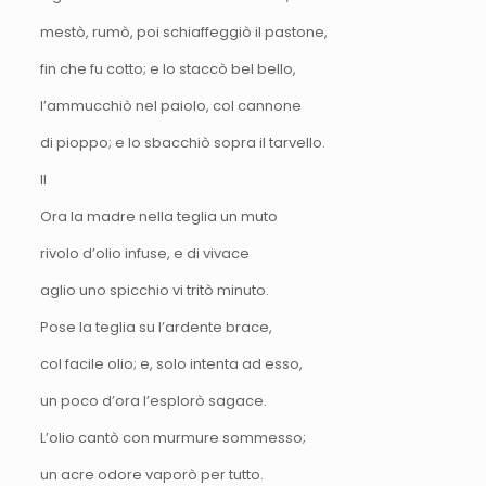
mestò, rumò, poi schiaffeggiò il pastone,
fin che fu cotto; e lo staccò bel bello,
l’ammucchiò nel paiolo, col cannone
di pioppo; e lo sbacchiò sopra il tarvello.
II
Ora la madre nella teglia un muto
rivolo d’olio infuse, e di vivace
aglio uno spicchio vi tritò minuto.
Pose la teglia su l’ardente brace,
col facile olio; e, solo intenta ad esso,
un poco d’ora l’esplorò sagace.
L’olio cantò con murmure sommesso;
un acre odore vaporò per tutto.