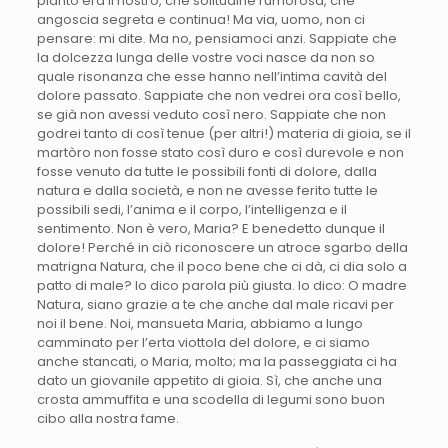
pianto era il nostro, che solitudine rumorosa, che
angoscia segreta e continua! Ma via, uomo, non ci
pensare: mi dite. Ma no, pensiamoci anzi. Sappiate che
la dolcezza lunga delle vostre voci nasce da non so
quale risonanza che esse hanno nell’intima cavità del
dolore passato. Sappiate che non vedrei ora così bello,
se già non avessi veduto così nero. Sappiate che non
godrei tanto di così tenue (per altri!) materia di gioia, se il
martòro non fosse stato così duro e così durevole e non
fosse venuto da tutte le possibili fonti di dolore, dalla
natura e dalla società, e non ne avesse ferito tutte le
possibili sedi, l’anima e il corpo, l’intelligenza e il
sentimento. Non è vero, Maria? E benedetto dunque il
dolore! Perché in ciò riconoscere un atroce sgarbo della
matrigna Natura, che il poco bene che ci dà, ci dia solo a
patto di male? Io dico parola più giusta. Io dico: O madre
Natura, siano grazie a te che anche dal male ricavi per
noi il bene. Noi, mansueta Maria, abbiamo a lungo
camminato per l’erta viottola del dolore, e ci siamo
anche stancati, o Maria, molto; ma la passeggiata ci ha
dato un giovanile appetito di gioia. Sì, che anche una
crosta ammuffita e una scodella di legumi sono buon
cibo alla nostra fame.