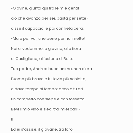
«Giovine, giunto qui tra le mie genti!
ciò che avanza per sei, basta per sette»
disse il capoccio; e poi con lieta cera:
«Male per voi, che bene per noi mette!
Noi ci vedemmo, o giovine, alla fiera
di Castiglione, all’osteria di Betto.
Tuo padre, Andrea buon’anima, non c’era
l’uomo più bravo e tuttavia più schietto;
e dava tempo al tempo: ecco e tu ari
un campetto con siepe e con fossetto…
Bevi il mio vino e siedi tra’ miei cari!»
II
Ed ei s’assise, il giovane, tra loro,