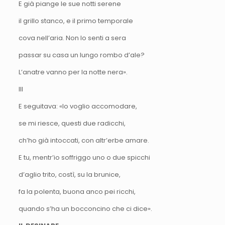
E già piange le sue notti serene
il grillo stanco, e il primo temporale
cova nell’aria. Non lo senti a sera
passar su casa un lungo rombo d’ale?
L’anatre vanno per la notte nera».
III
E seguitava: «Io voglio accomodare,
se mi riesce, questi due radicchi,
ch’ho già intoccati, con altr’erbe amare.
E tu, mentr’io soffriggo uno o due spicchi
d’aglio trito, costì, su la brunice,
fa la polenta, buona anco pei ricchi,
quando s’ha un bocconcino che ci dice».