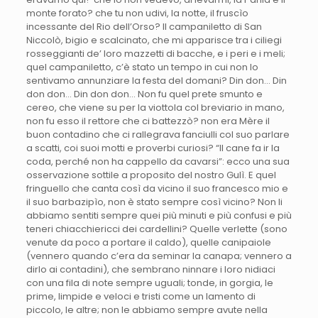
monte forato? che tu non udivi, la notte, il fruscìo
incessante del Rio dell’Orso? Il campaniletto di San
Niccolò, bigio e scalcinato, che mi apparisce tra i ciliegi
rosseggianti de’ loro mazzetti di bacche, e i peri e i meli;
quel campaniletto, c’è stato un tempo in cui non lo
sentivamo annunziare la festa del domani? Din don… Din
don don… Din don don… Non fu quel prete smunto e
cereo, che viene su per la viottola col breviario in mano,
non fu esso il rettore che ci battezzò? non era Mère il
buon contadino che ci rallegrava fanciulli col suo parlare
a scatti, coi suoi motti e proverbi curiosi? “Il cane fa ir la
coda, perché non ha cappello da cavarsi”: ecco una sua
osservazione sottile a proposito del nostro Gulì. E quel
fringuello che canta così da vicino il suo francesco mio e
il suo barbazipìo, non è stato sempre così vicino? Non li
abbiamo sentiti sempre quei più minuti e più confusi e più
teneri chiacchiericci dei cardellini? Quelle verlette (sono
venute da poco a portare il caldo), quelle canipaiole
(vennero quando c’era da seminar la canapa; vennero a
dirlo ai contadini), che sembrano ninnare i loro nidiaci
con una fila di note sempre uguali; tonde, in gorgia, le
prime, limpide e veloci e tristi come un lamento di
piccolo, le altre; non le abbiamo sempre avute nella