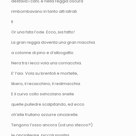
destava i cani; e nella reggia oscura
rimbombavano in tanto alti latrati.
II
Or una fata l’ode. Ecco, sia fatto!
La gran reggia doventa una gran macchia
a colonne di pino e d’albogatto.
Nera tra i lecci vola una cornacchia.
E’ l’aio. Vola su brentoli e mortelle,
libero, il recacchino, il redimacchia.
E il curvo collo svincolano snelle
quelle pulledre scalpitando, ed ecco
ch’elle frullano azzurre cinciarelle.
Tengono l’osso ancora (od uno stecco?)
le cinciallegre, piccoli mastini,