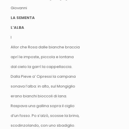
Giovanni
LA SEMENTA
L’ALBA
I
Allor che Rosa dalle bianche braccia
aprì le imposte, piccola e lontana
dal cielo la garrì la cappellaccia.
Dalla Pieve a’ Cipressi la campana
sonava l’alba: in alto, sul Mongiglio
erano bianchi bioccoli di lana.
Raspava una gallina sopra il ciglio
d’un fosso. Po s’alzò, scosse la brina,
scodinzolando, con uno sbadiglio.