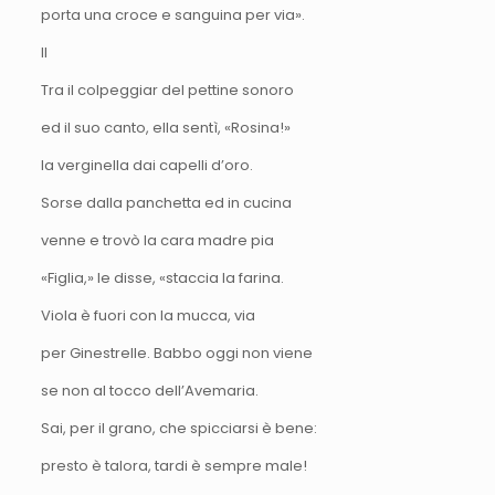
porta una croce e sanguina per via».
II
Tra il colpeggiar del pettine sonoro
ed il suo canto, ella sentì, «Rosina!»
la verginella dai capelli d’oro.
Sorse dalla panchetta ed in cucina
venne e trovò la cara madre pia
«Figlia,» le disse, «staccia la farina.
Viola è fuori con la mucca, via
per Ginestrelle. Babbo oggi non viene
se non al tocco dell’Avemaria.
Sai, per il grano, che spicciarsi è bene:
presto è talora, tardi è sempre male!