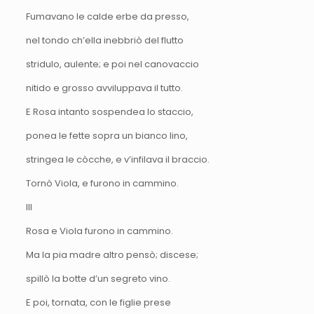
Fumavano le calde erbe da presso,
nel tondo ch’ella inebbriò del flutto
stridulo, aulente; e poi nel canovaccio
nitido e grosso avviluppava il tutto.
E Rosa intanto sospendea lo staccio,
ponea le fette sopra un bianco lino,
stringea le còcche, e v’infilava il braccio.
Tornò Viola, e furono in cammino.
III
Rosa e Viola furono in cammino.
Ma la pia madre altro pensò; discese;
spillò la botte d’un segreto vino.
E poi, tornata, con le figlie prese