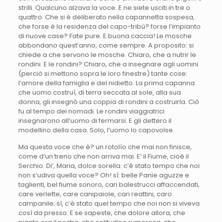
strilli. Qualcuno alzava la voce. E ne siete usciti in tre o
quattro. Che si è deliberato nella capannetta sospesa,
che forse è la residenza del capo-tribù? forse l’impianto
di nuove case? Fate pure. E buona caccia! Le mosche
abbondano quest’anno, come sempre. A proposito: si
chiede a che servono le mosche. Chiaro, che a nutrir le
rondini. E le rondini? Chiaro, che a insegnare agli uomini
(perciò si mettono sopra le loro finestre) tante cose:
l’amore della famiglia e del nidietto. La prima capanna
che uomo costruì, di terra seccata al sole, alla sua
donna, gli insegnò una coppia di rondini a costruirla. Ciò
fu al tempo dei nomadi. Le rondini viaggiatrici
insegnarono all’uomo di fermarsi. E gli dettero il
modellino della casa. Solo, l’uomo lo capovolse.
Ma questa voce che è? un rotolìo che mai non finisce,
come d’un treno che non arriva mai. E’ il Fiume, cioè il
Serchio. Di’, Maria, dolce sorella: c’è stato tempo che noi
non s’udiva quella voce? Oh! sì: belle Panie aguzze e
taglienti, bel fiume sonoro, cari balestrucci affaccendati,
care verlette, care canipaiole, cari reattini, caro
campanile; sì, c’è stato quel tempo che noi non si viveva
così da presso. E se sapeste, che dolore allora, che