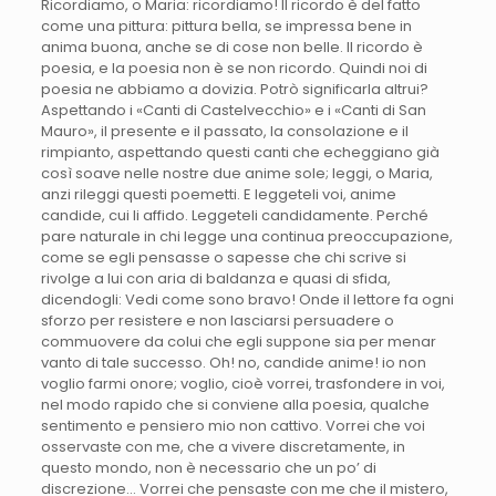
Ricordiamo, o Maria: ricordiamo! Il ricordo è del fatto
come una pittura: pittura bella, se impressa bene in
anima buona, anche se di cose non belle. Il ricordo è
poesia, e la poesia non è se non ricordo. Quindi noi di
poesia ne abbiamo a dovizia. Potrò significarla altrui?
Aspettando i «Canti di Castelvecchio» e i «Canti di San
Mauro», il presente e il passato, la consolazione e il
rimpianto, aspettando questi canti che echeggiano già
così soave nelle nostre due anime sole; leggi, o Maria,
anzi rileggi questi poemetti. E leggeteli voi, anime
candide, cui li affido. Leggeteli candidamente. Perché
pare naturale in chi legge una continua preoccupazione,
come se egli pensasse o sapesse che chi scrive si
rivolge a lui con aria di baldanza e quasi di sfida,
dicendogli: Vedi come sono bravo! Onde il lettore fa ogni
sforzo per resistere e non lasciarsi persuadere o
commuovere da colui che egli suppone sia per menar
vanto di tale successo. Oh! no, candide anime! io non
voglio farmi onore; voglio, cioè vorrei, trasfondere in voi,
nel modo rapido che si conviene alla poesia, qualche
sentimento e pensiero mio non cattivo. Vorrei che voi
osservaste con me, che a vivere discretamente, in
questo mondo, non è necessario che un po’ di
discrezione… Vorrei che pensaste con me che il mistero,