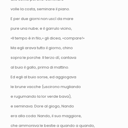
volle la costa, seminare il piano.
E per due giorni non uscì da mare
pure una nube; e il garrulo vicino,
«Il tempo è in filo,» gli dicea, «compare!»
Ma egli arava tutto il giorno, chino
sopra le porche. Il terzo dì, cantava
al buio il gallo, prima di mattino.
Ed egli al buio sorse, ed aggiogava
le brune vacche (uscirono mugliando
e rugumando la lor verde bava),
e seminava. Dore al giogo, Nando
era alla coda: Nando, il suo maggiore,
che ammoniva le bestie a quando a quando,