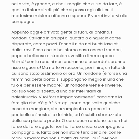
nella vita, è grande, e che il meglio che ci sia da fare, è
quello di stare stretti più che si possa agli altri, cui il
medesimo mistero affanna e spaura. E vorrei invitarvi alla
campagna.
Appunto oggi è arrivata gente di fuori, di lontano. I
rondoni. Strillano in gruppi di quattro o cinque: in corse
disperate, come pazzi. Fanno il nido nei buchi lasciati
dalle travi. Ecco che io ho intorno casa anche i rondoni,
popolo bellicoso e straniero, vestito di nero opaco.
Ahimè! con le rondini non andranno d’accordo! saranno
risse e guerre! Ma no. Io vi racconto, per finire, un fatto di
cui sono stato testimonio or ora. Un rondone (è forse una
femmina: certe bontà si suppongono meglio in una che
fu o è per essere madre), un rondone viene e rinviene,
col suo volo di saetta, a uno de’ miei nidini di
balestruccio. Vuol forse impadronirsene? cacciarne la
famiglia che c’è già? No: egli porta ogni volta qualche
cosa da mangiare; sta arrampicato un poco alla
porticella o finestrella del nido, ed è subito sbarazzato
della sua piccola preda. O caro buon rondone: tu non hai
forse da fare oggi; tu non hai forse ancora compagno o
compagna; e, tanto per non stare (ero per dire, con le
mani in mano: ma non si tratta d’uomini, qui) per non