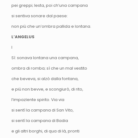
pei greppi; lesta, poi ch’una campana
si sentiva sonare dal paese:
non più che un’ombra pallida e lontana.
L’ANGELUS
I
Sì: sonava lontana una campana,
ombra di romba; sì che un mal vestito
che beveva, si alzò dalla fontana,
e più non bevve, e scongiurò, di rito,
l’impazïente spirito. Via via
si sentì la campana di San Vito,
si sentì la campana di Badia
e gli altri borghi, di qua di là, pronti