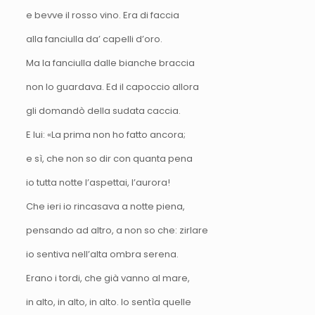
e bevve il rosso vino. Era di faccia
alla fanciulla da’ capelli d’oro.
Ma la fanciulla dalle bianche braccia
non lo guardava. Ed il capoccio allora
gli domandò della sudata caccia.
E lui: «La prima non ho fatto ancora;
e sì, che non so dir con quanta pena
io tutta notte l’aspettai, l’aurora!
Che ieri io rincasava a notte piena,
pensando ad altro, a non so che: zirlare
io sentiva nell’alta ombra serena.
Erano i tordi, che già vanno al mare,
in alto, in alto, in alto. Io sentìa quelle