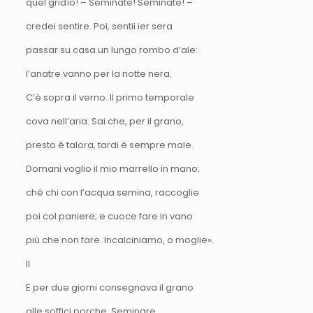
quel gridìo! – Seminate! Seminate! –
credei sentire. Poi, sentii ier sera
passar su casa un lungo rombo d’ale:
l’anatre vanno per la notte nera.
C’è sopra il verno. Il primo temporale
cova nell’aria. Sai che, per il grano,
presto è talora, tardi è sempre male.
Domani voglio il mio marrello in mano;
ché chi con l’acqua semina, raccoglie
poi col paniere; e cuoce fare in vano
più che non fare. Incalciniamo, o moglie».
II
E per due giorni consegnava il grano
alle soffici porche. Seminare