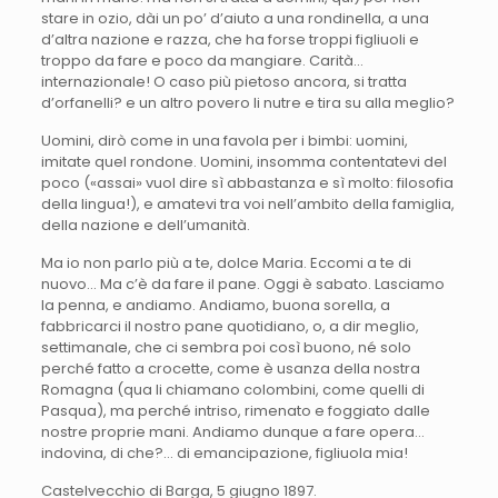
stare in ozio, dài un po’ d’aiuto a una rondinella, a una
d’altra nazione e razza, che ha forse troppi figliuoli e
troppo da fare e poco da mangiare. Carità…
internazionale! O caso più pietoso ancora, si tratta
d’orfanelli? e un altro povero li nutre e tira su alla meglio?
Uomini, dirò come in una favola per i bimbi: uomini,
imitate quel rondone. Uomini, insomma contentatevi del
poco («assai» vuol dire sì abbastanza e sì molto: filosofia
della lingua!), e amatevi tra voi nell’ambito della famiglia,
della nazione e dell’umanità.
Ma io non parlo più a te, dolce Maria. Eccomi a te di
nuovo… Ma c’è da fare il pane. Oggi è sabato. Lasciamo
la penna, e andiamo. Andiamo, buona sorella, a
fabbricarci il nostro pane quotidiano, o, a dir meglio,
settimanale, che ci sembra poi così buono, né solo
perché fatto a crocette, come è usanza della nostra
Romagna (qua li chiamano colombini, come quelli di
Pasqua), ma perché intriso, rimenato e foggiato dalle
nostre proprie mani. Andiamo dunque a fare opera…
indovina, di che?… di emancipazione, figliuola mia!
Castelvecchio di Barga, 5 giugno 1897.