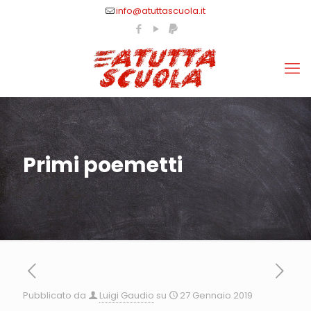
info@atuttascuola.it
Primi poemetti
Pubblicato da
Luigi Gaudio
su
27 Gennaio 2019