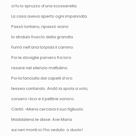
ci fu lo spruzzo d’una scosserella.
La casa aveva aperto ogni impannata.
Passò lontano, ripassò vicino
lo stridulo fruscìo della granata.
Fumò nell’aria torpida il camino.
Poi le stoviglie parvero fra loro
rissare nel silenzio mattutino.
Poi la fanciulla dai capelli d’oro
tessea cantando. Andò la spola a volo,
corsero i licci e il pettine sonoro.
Cantò: «Maria cercava il suo figliuolo.
Maddalena le disse: Ave Maria:
sui neri monti io l’ho veduto: o duolo!