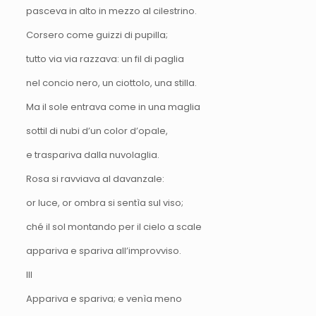
pasceva in alto in mezzo al cilestrino.
Corsero come guizzi di pupilla;
tutto via via razzava: un fil di paglia
nel concio nero, un ciottolo, una stilla.
Ma il sole entrava come in una maglia
sottil di nubi d’un color d’opale,
e traspariva dalla nuvolaglia.
Rosa si ravviava al davanzale:
or luce, or ombra si sentìa sul viso;
ché il sol montando per il cielo a scale
appariva e spariva all’improvviso.
III
Appariva e spariva; e venìa meno