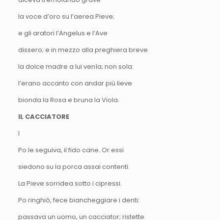
la voce d’oro su l’aerea Pieve;
e gli aratori l’Angelus e l’Ave
dissero; e in mezzo alla preghiera breve
la dolce madre a lui venìa; non sola:
l’erano accanto con andar più lieve
bionda la Rosa e bruna la Viola.
IL CACCIATORE
I
Po le seguiva, il fido cane. Or essi
siedono su la porca assai contenti.
La Pieve sorridea sotto i cipressi.
Po ringhiò, fece biancheggiare i denti:
passava un uomo, un cacciator; ristette.