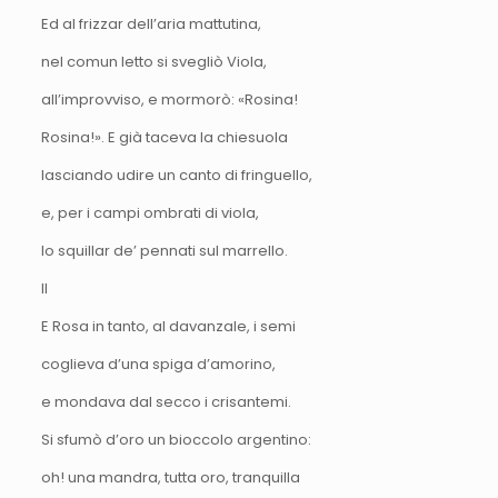
Ed al frizzar dell’aria mattutina,
nel comun letto si svegliò Viola,
all’improvviso, e mormorò: «Rosina!
Rosina!». E già taceva la chiesuola
lasciando udire un canto di fringuello,
e, per i campi ombrati di viola,
lo squillar de’ pennati sul marrello.
II
E Rosa in tanto, al davanzale, i semi
coglieva d’una spiga d’amorino,
e mondava dal secco i crisantemi.
Si sfumò d’oro un bioccolo argentino:
oh! una mandra, tutta oro, tranquilla