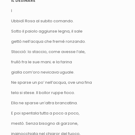
IL DESINARE
I
Ubbidì Rosa al subito comando.
Sotto il paiolo aggiunse legna, il sale
gettò nell’acqua che fremé ronzando.
Stacciò: lo staccio, come avesse l’ale,
frullò fra le sue mani; e la farina
gialla com’oro nevicava uguale.
Ne sparse un po’ nell’acqua, ove una fina
tela si stese. Il bollor ruppe fioco.
Ella ne sparse un’altra brancatina.
E poi spentala tutta a poco a poco,
mestò. Senza bisogno di garzone,
inginocchiata nel chiaror del fuoco,