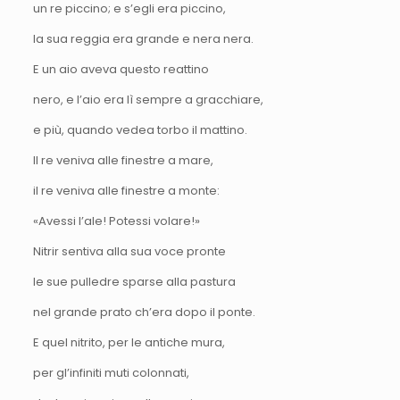
un re piccino; e s’egli era piccino,
la sua reggia era grande e nera nera.
E un aio aveva questo reattino
nero, e l’aio era lì sempre a gracchiare,
e più, quando vedea torbo il mattino.
Il re veniva alle finestre a mare,
il re veniva alle finestre a monte:
«Avessi l’ale! Potessi volare!»
Nitrir sentiva alla sua voce pronte
le sue pulledre sparse alla pastura
nel grande prato ch’era dopo il ponte.
E quel nitrito, per le antiche mura,
per gl’infiniti muti colonnati,