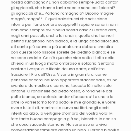
nostra campagna? E non abbiamo sempre udito cantar
gli sgriccioli, che hanno tanta voce e sono così piccini?
gli sgriccioli che… Parlano romagnolo? Dicono magné,
magné, magné!… E quei balestrucci che sctisciano
intorno per l’aria coi loro scoppiettìi rapidi e sonori, non li
abbiamo sempre avuti nella nostra casa? C’erano anzi,
negli anni passati, anche le rondini, quelle che hanno il
pettino rugginoso, non bianco, e la lunga coda biforcuta,
e il canto più soave e più parlato; ma ebbero che dire
con queste loro rissose sorelle del pettino bianco; e se
ne sono andate. Ce n’è qualche nido sotto il tetto della
chiesa, in un luogo molto ombroso e solitario. Sentono
cantare i vespri e le litanie da una parte; dall’altra
frusciare il Rio dell’Orso. Vivono in gran ritiro, come
pensose ancora, nel loro appartato sfaccendare, d’una
sventura domestica e comune, toccata là, nelle isole
lontane. O rondinelle dal petto rosso, o rondinelle dal
petto bianco, se poteste andar d’accordo! Le une e le
altre io vorrei torno torno sotto le mie grondaie, e vorrei
avere tutto il dì, mentre sto curvo sui libri, negli occhi
intenti ad altro, la vertigine d’ombra del vostro volo! Mi
fate tanta buona compagnia già voi, bianche. Io non so
che cosa succede stamane. Ho sorpreso una viva
conversazione familiare dentro un nido. C’erano pigolìi e