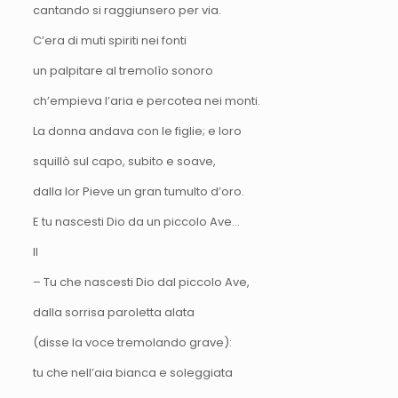
cantando si raggiunsero per via.
C’era di muti spiriti nei fonti
un palpitare al tremolìo sonoro
ch’empieva l’aria e percotea nei monti.
La donna andava con le figlie; e loro
squillò sul capo, subito e soave,
dalla lor Pieve un gran tumulto d’oro.
E tu nascesti Dio da un piccolo Ave…
II
– Tu che nascesti Dio dal piccolo Ave,
dalla sorrisa paroletta alata
(disse la voce tremolando grave):
tu che nell’aia bianca e soleggiata