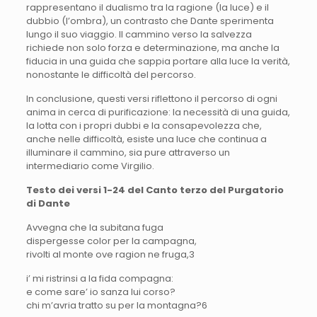
rappresentano il dualismo tra la ragione (la luce) e il
dubbio (l’ombra), un contrasto che Dante sperimenta
lungo il suo viaggio. Il cammino verso la salvezza
richiede non solo forza e determinazione, ma anche la
fiducia in una guida che sappia portare alla luce la verità,
nonostante le difficoltà del percorso.
In conclusione, questi versi riflettono il percorso di ogni
anima in cerca di purificazione: la necessità di una guida,
la lotta con i propri dubbi e la consapevolezza che,
anche nelle difficoltà, esiste una luce che continua a
illuminare il cammino, sia pure attraverso un
intermediario come Virgilio.
Testo dei versi 1-24 del Canto terzo del Purgatorio
di Dante
Avvegna che la subitana fuga
dispergesse color per la campagna,
rivolti al monte ove ragion ne fruga,
3
i’ mi ristrinsi a la fida compagna:
e come sare’ io sanza lui corso?
chi m’avria tratto su per la montagna?
6