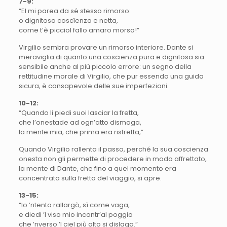
7-9:
“El mi parea da sé stesso rimorso:
o dignitosa coscïenza e netta,
come t’è picciol fallo amaro morso!”
Virgilio sembra provare un rimorso interiore. Dante si
meraviglia di quanto una coscienza pura e dignitosa sia
sensibile anche al più piccolo errore: un segno della
rettitudine morale di Virgilio, che pur essendo una guida
sicura, è consapevole delle sue imperfezioni.
10-12:
“Quando li piedi suoi lasciar la fretta,
che l’onestade ad ogn’atto dismaga,
la mente mia, che prima era ristretta,”
Quando Virgilio rallenta il passo, perché la sua coscienza
onesta non gli permette di procedere in modo affrettato,
la mente di Dante, che fino a quel momento era
concentrata sulla fretta del viaggio, si apre.
13-15:
“lo ’ntento rallargò, sì come vaga,
e diedi ’l viso mio incontr’al poggio
che ’nverso ’l ciel più alto si dislaga.”