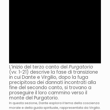
L’inizio del terzo canto del
Purgatorio
(vv. 1-21) descrive la fase di transizione
in cui Dante e Virgilio, dopo la fuga
precipitosa dei dannati incontrati alla
fine del secondo canto, si trovano a
proseguire il loro cammino verso il
monte del Purgatorio.
In questa sezione, Dante esplora il tema della coscienza
morale e della guida spirituale, rappresentata da Virgilio.