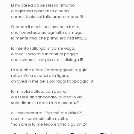
El mi parea da sé stesso rimorso:
o dignitosa coscïenza e netta,
come t’è picciol fallo amaro morso!
9
Quando li piedi suoi lasciar la fretta,
che l’onestade ad ogn’atto dismaga,
la mente mia, che prima era ristretta,
12
lo ’ntento rallargò, sì come vaga,
e diedi ’l viso mio incontr’al poggio
che ’nverso ’l ciel più alto si dislaga.
15
Lo sol, che dietro fiammeggiava roggio,
rotto m’era dinanzi a la figura,
ch’avëa in me de’ suoi raggi l’appoggio.
18
Io mi volsi dallato con paura
d’essere abbandonato, quand’io vidi
solo dinanzi a me la terra oscura;
21
e ’l mio conforto: “Perché pur diffidi?”,
a dir mi cominciò tutto rivolto;
“non credi tu me teco e ch’io ti guidi?
24