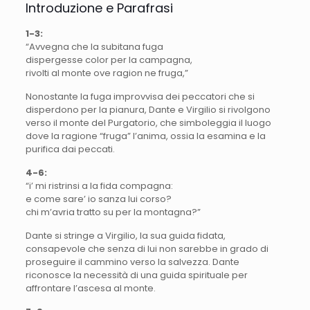
Introduzione e Parafrasi
1-3:
“Avvegna che la subitana fuga
dispergesse color per la campagna,
rivolti al monte ove ragion ne fruga,”
Nonostante la fuga improvvisa dei peccatori che si
disperdono per la pianura, Dante e Virgilio si rivolgono
verso il monte del Purgatorio, che simboleggia il luogo
dove la ragione “fruga” l’anima, ossia la esamina e la
purifica dai peccati.
4-6:
“i’ mi ristrinsi a la fida compagna:
e come sare’ io sanza lui corso?
chi m’avria tratto su per la montagna?”
Dante si stringe a Virgilio, la sua guida fidata,
consapevole che senza di lui non sarebbe in grado di
proseguire il cammino verso la salvezza. Dante
riconosce la necessità di una guida spirituale per
affrontare l’ascesa al monte.