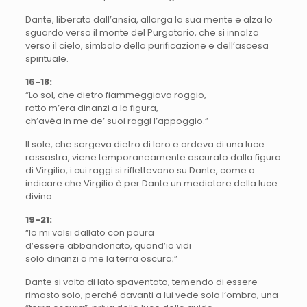
Dante, liberato dall’ansia, allarga la sua mente e alza lo
sguardo verso il monte del Purgatorio, che si innalza
verso il cielo, simbolo della purificazione e dell’ascesa
spirituale.
16-18:
“Lo sol, che dietro fiammeggiava roggio,
rotto m’era dinanzi a la figura,
ch’avëa in me de’ suoi raggi l’appoggio.”
Il sole, che sorgeva dietro di loro e ardeva di una luce
rossastra, viene temporaneamente oscurato dalla figura
di Virgilio, i cui raggi si riflettevano su Dante, come a
indicare che Virgilio è per Dante un mediatore della luce
divina.
19-21:
“Io mi volsi dallato con paura
d’essere abbandonato, quand’io vidi
solo dinanzi a me la terra oscura;”
Dante si volta di lato spaventato, temendo di essere
rimasto solo, perché davanti a lui vede solo l’ombra, una