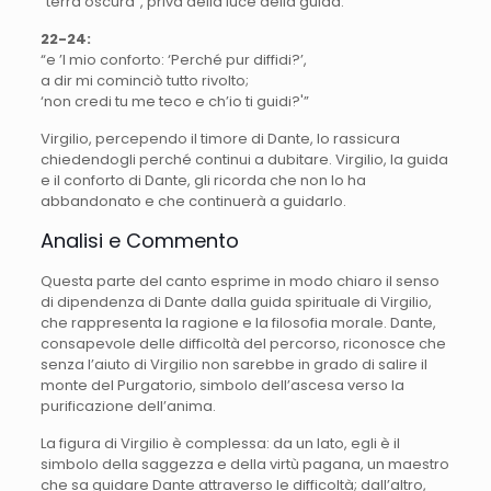
“terra oscura”, priva della luce della guida.
22-24:
“e ’l mio conforto: ‘Perché pur diffidi?’,
a dir mi cominciò tutto rivolto;
‘non credi tu me teco e ch’io ti guidi?'”
Virgilio, percependo il timore di Dante, lo rassicura
chiedendogli perché continui a dubitare. Virgilio, la guida
e il conforto di Dante, gli ricorda che non lo ha
abbandonato e che continuerà a guidarlo.
Analisi e Commento
Questa parte del canto esprime in modo chiaro il senso
di dipendenza di Dante dalla guida spirituale di Virgilio,
che rappresenta la ragione e la filosofia morale. Dante,
consapevole delle difficoltà del percorso, riconosce che
senza l’aiuto di Virgilio non sarebbe in grado di salire il
monte del Purgatorio, simbolo dell’ascesa verso la
purificazione dell’anima.
La figura di Virgilio è complessa: da un lato, egli è il
simbolo della saggezza e della virtù pagana, un maestro
che sa guidare Dante attraverso le difficoltà; dall’altro,