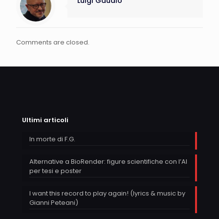
Luigi Gaudio
Comments are closed.
Ultimi articoli
In morte di F.G.
Alternative a BioRender: figure scientifiche con l’AI
per tesi e poster
I want this record to play again! (lyrics & music by
Gianni Peteani)