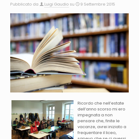
Pubblicato da
Luigi Gaudio
su
9 Settembre 2015
Ricordo che nell’estate
dell’anno scorso mi ero
impegnata a non
pensare che, finite le
vacanze, avrei iniziato a
frequentare il liceo,
sapevo che se ci avessi