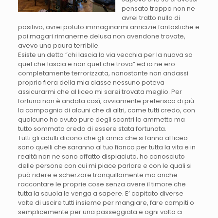
pensato troppo non ne
avrei tratto nulla di
positivo, avrei potuto immaginarmi amicizie fantastiche e
poi magari rimanerne delusa non avendone trovate,
avevo una paura terribile.
Esiste un detto “chi lascia la via vecchia per la nuova sa
quel che lascia e non quel che trova” ed io ne ero
completamente terrorizzata, nonostante non andassi
proprio fiera della mia classe nessuno poteva
assicurarmi che al liceo mi sarei trovata meglio. Per
fortuna non è andata così, ovviamente preferisco di più
la compagnia di alcuni che di altri, come tutti credo, con
qualcuno ho avuto pure degli scontri lo ammetto ma
tutto sommato credo di essere stata fortunata.
Tutti gli adulti dicono che gli amici che si fanno al liceo
sono quelli che saranno al tuo fianco per tutta la vita e in
realtà non ne sono affatto dispiaciuta, ho conosciuto
delle persone con cui mi piace parlare e con le quali si
può ridere e scherzare tranquillamente ma anche
raccontare le proprie cose senza avere il timore che
tutta la scuola le venga a sapere. E’ capitato diverse
volte di uscire tutti insieme per mangiare, fare compiti o
semplicemente per una passeggiata e ogni volta ci