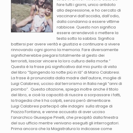
fare tutti i giorni, unico antidoto
alla depressione, e ho cercato di
vaccinarvi dall’accidia, dall’odio,
dalla condanna a essere vittime
rabbiose. Questo non significa
essere arrendevoli o mettere la
testa sotto la sabbia. Significa
battersi per avere verità e giustizia e continuare a vivere
rinnovando ogni giorno la memoria. Fare diversamente
significherebbe piegarsi totalmente al gesto dei
terroristi, lasciar vincere la loro cultura della morte.”
Questa è la frase più significativa dal mio punto di vista
del libro “Spingendo la notte più in là” di Mario Calabresi.
La frase è pronunciata dalla madre dell’autore, moglie di
Luigi Calabresi, ucciso dal terrorismo in Italia negli “anni di
piombo”. Questa citazione, spiega inoltre anche il titolo
del libro, e cioè la capacità di riuscire a sorpassare i fatti,
la tragedia che li ha colpiti, senza però dimenticare.
Luigi Calabresi partecipò alle indagini sulla strage di
Piazza Fontana, e venne accusato di aver ucciso
l’anarchico Giuseppe Pinelli, che precipitò dalla finestra
del suo ufficio mentre venivano eseguiti gli interrogatori.
Prima ancora che la Magistratura lo indicasse come