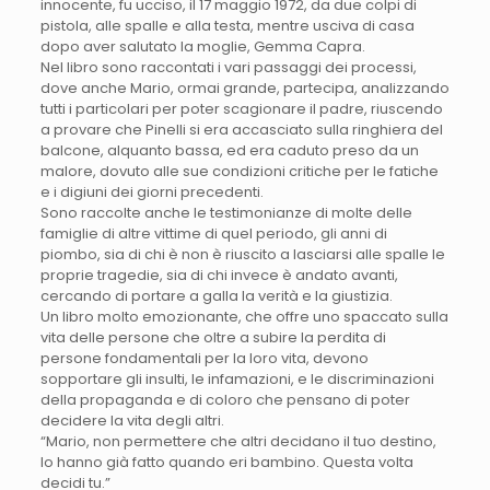
innocente, fu ucciso, il 17 maggio 1972, da due colpi di
pistola, alle spalle e alla testa, mentre usciva di casa
dopo aver salutato la moglie, Gemma Capra.
Nel libro sono raccontati i vari passaggi dei processi,
dove anche Mario, ormai grande, partecipa, analizzando
tutti i particolari per poter scagionare il padre, riuscendo
a provare che Pinelli si era accasciato sulla ringhiera del
balcone, alquanto bassa, ed era caduto preso da un
malore, dovuto alle sue condizioni critiche per le fatiche
e i digiuni dei giorni precedenti.
Sono raccolte anche le testimonianze di molte delle
famiglie di altre vittime di quel periodo, gli anni di
piombo, sia di chi è non è riuscito a lasciarsi alle spalle le
proprie tragedie, sia di chi invece è andato avanti,
cercando di portare a galla la verità e la giustizia.
Un libro molto emozionante, che offre uno spaccato sulla
vita delle persone che oltre a subire la perdita di
persone fondamentali per la loro vita, devono
sopportare gli insulti, le infamazioni, e le discriminazioni
della propaganda e di coloro che pensano di poter
decidere la vita degli altri.
“Mario, non permettere che altri decidano il tuo destino,
lo hanno già fatto quando eri bambino. Questa volta
decidi tu.”