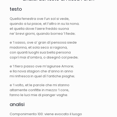
testo
Quella fenestra ove l’un sol si vede,
quando a lui piace, et l’altro in su la nona;
et quella dove l’aere freddo suona
ne’ brevi giorni, quando borrea ‘l fiede;
e ‘l sasso, ove a’ gran dí pensosa siede
madonna, et sola seco si ragiona,
con quanti luoghi sua bella persona
coprí mai d’ombra, o disegnò col piede;
e ‘l fiero passo ove m’agiunse Amore;
e lla nova stagion che d’anno in anno
mi rinfresca in quel dí l’antiche piaghe;
e ‘l volto, et le parole che mi stanno
altamente confitte in mezzo ‘l core,
fanno le luci mie di pianger vaghe.
analisi
Componimento 100: viene evocato il luogo