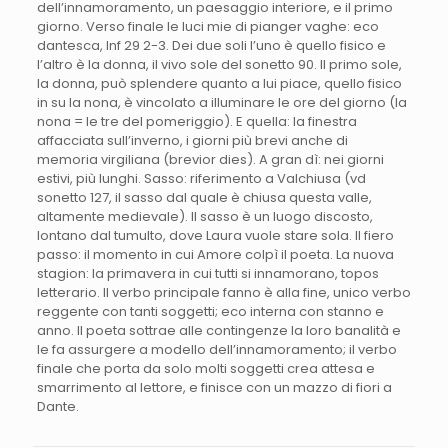
dell’innamoramento, un paesaggio interiore, e il primo
giorno. Verso finale le luci mie di pianger vaghe: eco
dantesca, Inf 29 2-3. Dei due soli l’uno è quello fisico e
l’altro è la donna, il vivo sole del sonetto 90. Il primo sole,
la donna, può splendere quanto a lui piace, quello fisico
in su la nona, è vincolato a illuminare le ore del giorno (la
nona = le tre del pomeriggio). E quella: la finestra
affacciata sull’inverno, i giorni più brevi anche di
memoria virgiliana (brevior dies). A gran dì: nei giorni
estivi, più lunghi. Sasso: riferimento a Valchiusa (vd
sonetto 127, il sasso dal quale è chiusa questa valle,
altamente medievale). Il sasso è un luogo discosto,
lontano dal tumulto, dove Laura vuole stare sola. Il fiero
passo: il momento in cui Amore colpì il poeta. La nuova
stagion: la primavera in cui tutti si innamorano, topos
letterario. Il verbo principale fanno è alla fine, unico verbo
reggente con tanti soggetti; eco interna con stanno e
anno. Il poeta sottrae alle contingenze la loro banalità e
le fa assurgere a modello dell’innamoramento; il verbo
finale che porta da solo molti soggetti crea attesa e
smarrimento al lettore, e finisce con un mazzo di fiori a
Dante.