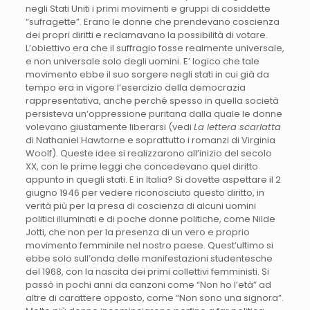
negli Stati Uniti i primi movimenti e gruppi di cosiddette
“sufragette”. Erano le donne che prendevano coscienza
dei propri diritti e reclamavano la possibilità di votare.
L’obiettivo era che il suffragio fosse realmente universale,
e non universale solo degli uomini. E’ logico che tale
movimento ebbe il suo sorgere negli stati in cui già da
tempo era in vigore l’esercizio della democrazia
rappresentativa, anche perché spesso in quella società
persisteva un’oppressione puritana dalla quale le donne
volevano giustamente liberarsi (vedi
La lettera scarlatta
di Nathaniel Hawtorne e soprattutto i romanzi di Virginia
Woolf). Queste idee si realizzarono all’inizio del secolo
XX, con le prime leggi che concedevano quel diritto
appunto in quegli stati. E in Italia? Si dovette aspettare il 2
giugno 1946 per vedere riconosciuto questo diritto, in
verità più per la presa di coscienza di alcuni uomini
politici illuminati e di poche donne politiche, come Nilde
Jotti, che non per la presenza di un vero e proprio
movimento femminile nel nostro paese. Quest’ultimo si
ebbe solo sull’onda delle manifestazioni studentesche
del 1968, con la nascita dei primi collettivi femministi. Si
passò in pochi anni da canzoni come “Non ho l’età” ad
altre di carattere opposto, come “Non sono una signora”.