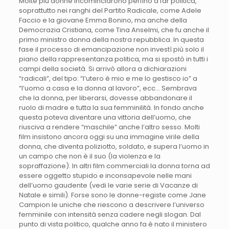
Molte più donne incominciarono perfino a far politica,
soprattutto nei ranghi del Partito Radicale, come Adele
Faccio e la giovane Emma Bonino, ma anche della
Democrazia Cristiana, come Tina Anselmi, che fu anche il
primo ministro donna della nostra repubblica. In questa
fase il processo di emancipazione non investì più solo il
piano della rappresentanza politica, ma si spostò in tutti i
campi della società. Si arrivò allora a dichiarazioni
“radicali”, del tipo: “l’utero è mio e me lo gestisco io” a
“l’uomo a casa e la donna al lavoro”, ecc… Sembrava
che la donna, per liberarsi, dovesse abbandonare il
ruolo di madre e tutta la sua femminilità. In fondo anche
questa poteva diventare una vittoria dell’uomo, che
riusciva a rendere “maschile” anche l’altro sesso. Molti
film insistono ancora oggi su una immagine virile della
donna, che diventa poliziotto, soldato, e supera l’uomo in
un campo che non è il suo (la violenza e la
sopraffazione). In altri film commerciali la donna torna ad
essere oggetto stupido e inconsapevole nelle mani
dell’uomo gaudente (vedi le varie serie di Vacanze di
Natale e simili). Forse sono le donne-registe come Jane
Campion le uniche che riescono a descrivere l’universo
femminile con intensità senza cadere negli slogan. Dal
punto di vista politico, qualche anno fa è nato il ministero