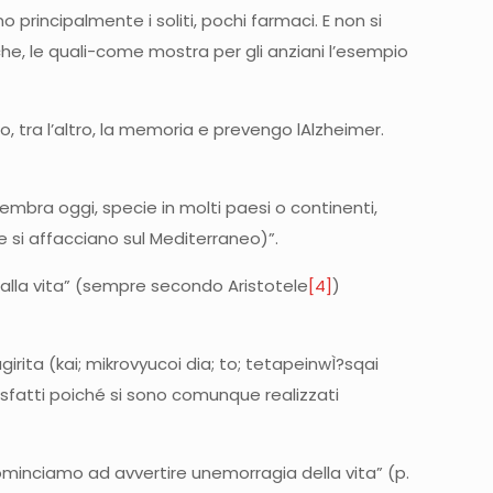
 principalmente i soliti, pochi farmaci. E non si
he, le quali-come mostra per gli anziani l’esempio
ito, tra l’altro, la memoria e prevengo lAlzheimer.
embra oggi, specie in molti paesi o continenti,
e si affacciano sul Mediterraneo)”.
 dalla vita” (sempre secondo Aristotele
[4]
)
girita (kai; mikrovyucoi dia; to; tetapeinwÌ?sqai
disfatti poiché si sono comunque realizzati
minciamo ad avvertire unemorragia della vita” (p.