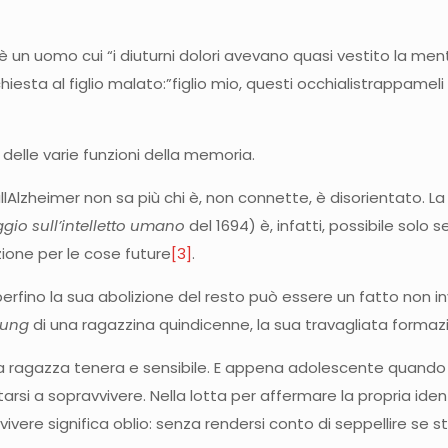
a è un uomo cui “i diuturni dolori avevano quasi vestito la me
chiesta al figlio malato:”figlio mio, questi occhialistrappame
delle varie funzioni della memoria.
dallAlzheimer non sa più chi è, non connette, è disorientato. 
gio sull’intelletto umano
del 1694) è, infatti, possibile solo 
ione per le cose future
[3]
.
rfino la sua abolizione del resto può essere un fatto non in
dung
di una ragazzina quindicenne, la sua travagliata formaz
a ragazza tenera e sensibile. E appena adolescente quando e
si a sopravvivere. Nella lotta per affermare la propria identi
vivere significa oblio: senza rendersi conto di seppellire se 