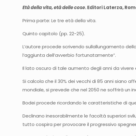
Età della vita, età delle cose
. Editori Laterza, Ro
Prima parte: Le tre età della vita.
Quinto capitolo (pp. 22-25).
L’autore procede scrivendo sullallungamento della
l’aggiunta dell’avverbio fortunatamente”.
Il lato oscuro di tale aumento degli anni da vivere è
Si calcola che il 30% dei vecchi di 85 anni siano af
mondiale, si prevede che nel 2050 ne soffrirà un ind
Bodei procede ricordando le caratteristiche di qu
Declinano inesorabilmente le facoltà superiori svi
tutto cospira per provocare il progressivo spegnersi