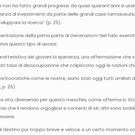
r non ha fatto grandi progressi: da quasi quarant’anni si usano
canza di investimenti da parte delle grandi case farmaceutic
luppare la ricerca” (p. 25).
esentazione della prima parte di
Generazioni
. Nel farlo eserc
va questo tipo di ascesi.
aratteristica dei giovani la speranza, una affermazione che s
vati tassi di disoccupazione che colpiscono oggi le nazioni ch
rontocratiche come le nostre, siano stati oggi tutti umiliati
i
, p. 25).
i dalla vita, divenendo per questo meschini, come afferma lo Sta
ssi che li rendono orgogliosi e contenti di sé; altri sono sod
essere.
dal destino pur troppo breve e veloce a un certo momento co