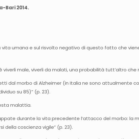
ma-Bari 2014.
 vita umana e sul risvolto negativo di questo fatto che vien
 viverli male, viverli da malati, una probabilità tutt’altro che
fetti dal morbo di Alzheimer (in Italia ne sono attualmente co
ividuo su 85)” (p. 23).
esta malattia.
luppate durante la vita precedente l’attacco del morbo: la me
 della coscienza vigile” (p. 23).