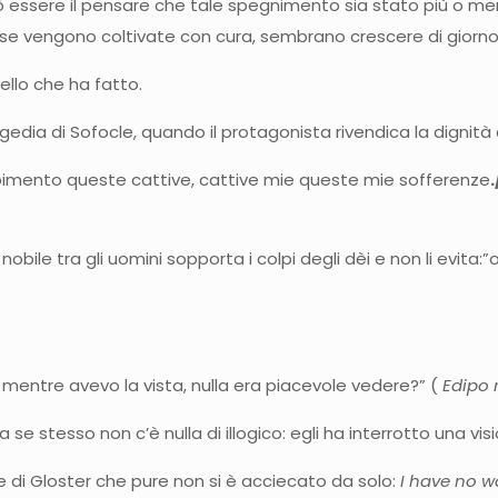
 essere il pensare che tale spegnimento sia stato più o m
i, se vengono coltivate con cura, sembrano crescere di giorno 
ello che ha fatto.
gedia di Sofocle, quando il protagonista rivendica la dignità 
mpimento queste cattive, cattive mie queste mie sofferenze
.
obile tra gli uomini sopporta i colpi degli dèi e non li evita:”
, mentre avevo la vista, nulla era piacevole vedere?” (
Edipo r
tta a se stesso non c’è nulla di illogico: egli ha interrotto una
ne di Gloster che pure non si è acciecato da solo:
I have no w