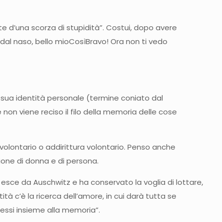
nte d’una scorza di stupidità”. Costui, dopo avere
li dal naso, bello mioCosìBravo! Ora non ti vedo
La sua identità personale (termine coniato dal
se non viene reciso il filo della memoria delle cose
volontario o addirittura volontario. Penso anche
ione di donna e di persona.
sce da Auschwitz e ha conservato la voglia di lottare,
tà c’è la ricerca dell’amore, in cui darà tutta se
stessi insieme alla memoria”.