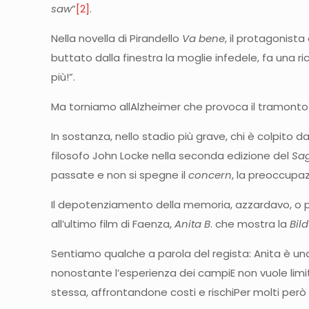
saw
“
[2]
.
Nella novella di Pirandello
Va bene
, il protagonist
buttato dalla finestra la moglie infedele, fa una ri
più!”.
Ma torniamo allAlzheimer che provoca il tramonto 
In sostanza, nello stadio più grave, chi è colpito 
filosofo John Locke nella seconda edizione del
Sag
passate e non si spegne il
concern
, la preoccupaz
Il depotenziamento della memoria, azzardavo, o pe
all’ultimo film di Faenza,
Anita B
. che mostra la
Bil
Sentiamo qualche a parola del regista: Anita è un
nonostante l’esperienza dei campiE non vuole limitar
stessa, affrontandone costi e rischiPer molti però 