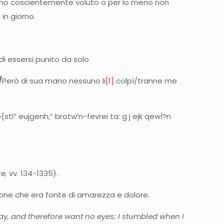
eno coscientemente voluto o per lo meno non
in giorno.
di essersi punito da solo
/
Però di sua mano nessuno li
[1]
colpì/tranne me
o{sti” eujgenh;” brotw’n-fevrei ta: g j ejk qewÌ?n
e,
vv. 134-1335).
 visione che era fonte di amarezza e dolore.
ay, and therefore want no eyes; I stumbled when I