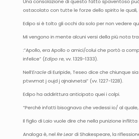
Una consolazione di questo fatto spaventoso può
ostacolato con tutte le forze dello spirito le qual
Edipo si è tolto gli occhi da solo per non vedere qu
Mi vengono in mente alcuni versi della più nota tra
:”Apollo, era Apollo o amici/colui che portò a co
infelice” (
Edipo re
, vv. 1329-1333).
Nell’
Eracle
di Euripide, Teseo dice che chiunque sia n
ptwvmat j oujd j ajnaivnetai” (vv. 1227-1228).
Edipo ha addirittura anticipato quei i colpi.
“Perché infatti bisognava che vedessi io/ al quale
Il figlio di Laio vuole dire che nella punizione infli
Analoga è, nel
Re Lear
di Shakespeare, la riflessio