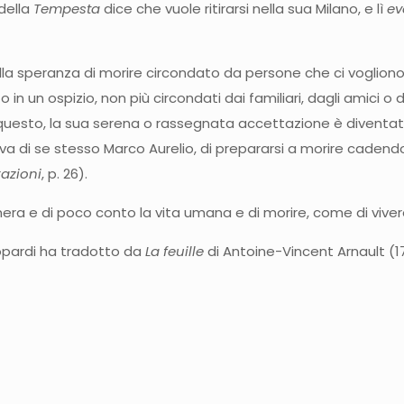
della
Tempesta
dice che vuole ritirarsi nella sua Milano, e lì
ev
ella speranza di morire circondato da persone che ci voglion
o in un ospizio, non più circondati dai familiari, dagli amici 
 questo, la sua serena o rassegnata accettazione è diventat
va di se stesso Marco Aurelio, di prepararsi a morire cade
azioni
, p. 26).
era e di poco conto la vita umana e di morire, come di vivere,
pardi ha tradotto da
La
feuille
di Antoine-Vincent Arnault (