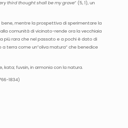
ery third thought shall be my grave
” (5, 1), un
o bene, mentre la prospettiva di sperimentare la
o dalla comunità di vicinato-rende ora la vecchiaia
a più rara che nel passato e a pochi è dato di
ndo a terra come un”oliva matura” che benedice
 kata; fuvsin, in armonia con la natura.
1766-1834)