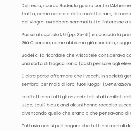
Del resto, ricorda Bodei, la guerra contro lAlzheime
tratta, come nel caso delle malattie rare, di man
del Viagra-avrebbero semmai tutto l’interesse a svi
Passo al capitolo I, 6 (pp. 25-31) e concludo la pr
Già Cicerone, come abbiamo già ricordato, suggeri
Bodei ci fa ricordare che Aristotele considerava c
una sorta di tragica ironia (basti pensare agli ele
D’altra parte affermare che i vecchi, in società ge
sembra, per molti di loro, fuori luogo” (
Generazion
In effetti non tutti gli anziani stati stati umiliat
uJpo; touÌ? biou); anzi alcuni hanno raccolto succe
diventando quello che erano o che pensavano di 
Tuttavia non si può negare che tutti noi mortali 