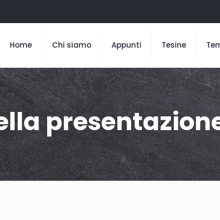
Home
Chi siamo
Appunti
Tesine
Te
ella presentazion