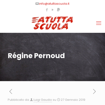
info@atuttascuola.it
Régine Pernoud
Pubblicato da
Luigi Gaudio
su
27 Gennaio 2019