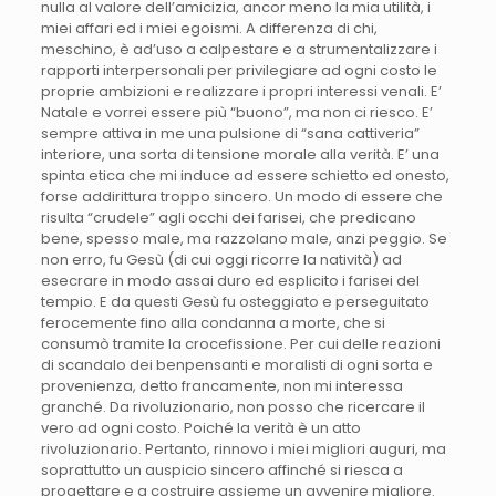
nulla al valore dell’amicizia, ancor meno la mia utilità, i
miei affari ed i miei egoismi. A differenza di chi,
meschino, è ad’uso a calpestare e a strumentalizzare i
rapporti interpersonali per privilegiare ad ogni costo le
proprie ambizioni e realizzare i propri interessi venali. E’
Natale e vorrei essere più “buono”, ma non ci riesco. E’
sempre attiva in me una pulsione di “sana cattiveria”
interiore, una sorta di tensione morale alla verità. E’ una
spinta etica che mi induce ad essere schietto ed onesto,
forse addirittura troppo sincero. Un modo di essere che
risulta “crudele” agli occhi dei farisei, che predicano
bene, spesso male, ma razzolano male, anzi peggio. Se
non erro, fu Gesù (di cui oggi ricorre la natività) ad
esecrare in modo assai duro ed esplicito i farisei del
tempio. E da questi Gesù fu osteggiato e perseguitato
ferocemente fino alla condanna a morte, che si
consumò tramite la crocefissione. Per cui delle reazioni
di scandalo dei benpensanti e moralisti di ogni sorta e
provenienza, detto francamente, non mi interessa
granché. Da rivoluzionario, non posso che ricercare il
vero ad ogni costo. Poiché la verità è un atto
rivoluzionario. Pertanto, rinnovo i miei migliori auguri, ma
soprattutto un auspicio sincero affinché si riesca a
progettare e a costruire assieme un avvenire migliore.