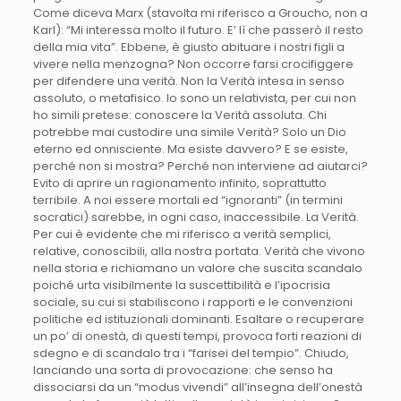
Come diceva Marx (stavolta mi riferisco a Groucho, non a
Karl): “Mi interessa molto il futuro. E’ lì che passerò il resto
della mia vita”. Ebbene, è giusto abituare i nostri figli a
vivere nella menzogna? Non occorre farsi crocifiggere
per difendere una verità. Non la Verità intesa in senso
assoluto, o metafisico. Io sono un relativista, per cui non
ho simili pretese: conoscere la Verità assoluta. Chi
potrebbe mai custodire una simile Verità? Solo un Dio
eterno ed onnisciente. Ma esiste davvero? E se esiste,
perché non si mostra? Perché non interviene ad aiutarci?
Evito di aprire un ragionamento infinito, soprattutto
terribile. A noi essere mortali ed “ignoranti” (in termini
socratici) sarebbe, in ogni caso, inaccessibile. La Verità.
Per cui è evidente che mi riferisco a verità semplici,
relative, conoscibili, alla nostra portata. Verità che vivono
nella storia e richiamano un valore che suscita scandalo
poiché urta visibilmente la suscettibilità e l’ipocrisia
sociale, su cui si stabiliscono i rapporti e le convenzioni
politiche ed istituzionali dominanti. Esaltare o recuperare
un po’ di onestà, di questi tempi, provoca forti reazioni di
sdegno e di scandalo tra i “farisei del tempio”. Chiudo,
lanciando una sorta di provocazione: che senso ha
dissociarsi da un “modus vivendi” all’insegna dell’onestà