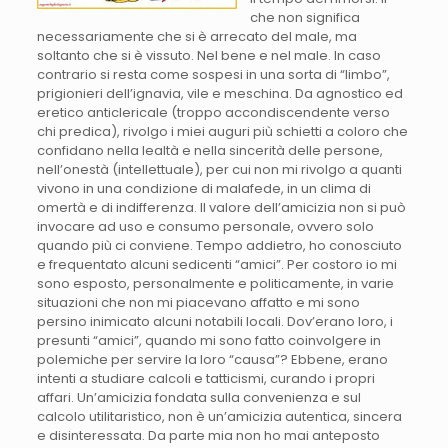
che non significa
necessariamente che si è arrecato del male, ma
soltanto che si è vissuto. Nel bene e nel male. In caso
contrario si resta come sospesi in una sorta di “limbo”,
prigionieri dell’ignavia, vile e meschina. Da agnostico ed
eretico anticlericale (troppo accondiscendente verso
chi predica), rivolgo i miei auguri più schietti a coloro che
confidano nella lealtà e nella sincerità delle persone,
nell’onestà (intellettuale), per cui non mi rivolgo a quanti
vivono in una condizione di malafede, in un clima di
omertà e di indifferenza. Il valore dell’amicizia non si può
invocare ad uso e consumo personale, ovvero solo
quando più ci conviene. Tempo addietro, ho conosciuto
e frequentato alcuni sedicenti “amici”. Per costoro io mi
sono esposto, personalmente e politicamente, in varie
situazioni che non mi piacevano affatto e mi sono
persino inimicato alcuni notabili locali. Dov’erano loro, i
presunti “amici”, quando mi sono fatto coinvolgere in
polemiche per servire la loro “causa”? Ebbene, erano
intenti a studiare calcoli e tatticismi, curando i propri
affari. Un’amicizia fondata sulla convenienza e sul
calcolo utilitaristico, non è un’amicizia autentica, sincera
e disinteressata. Da parte mia non ho mai anteposto