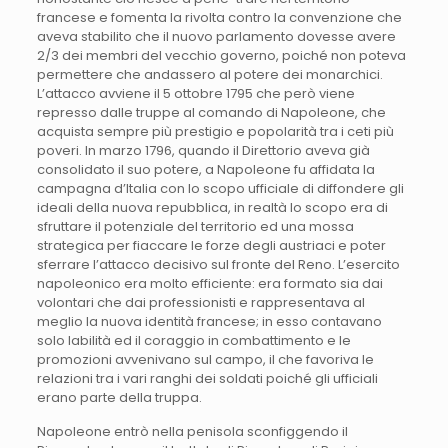
francese e fomenta la rivolta contro la convenzione che
aveva stabilito che il nuovo parlamento dovesse avere
2/3 dei membri del vecchio governo, poiché non poteva
permettere che andassero al potere dei monarchici.
L’attacco avviene il 5 ottobre 1795 che però viene
represso dalle truppe al comando di Napoleone, che
acquista sempre più prestigio e popolarità tra i ceti più
poveri. In marzo 1796, quando il Direttorio aveva già
consolidato il suo potere, a Napoleone fu affidata la
campagna d’Italia con lo scopo ufficiale di diffondere gli
ideali della nuova repubblica, in realtà lo scopo era di
sfruttare il potenziale del territorio ed una mossa
strategica per fiaccare le forze degli austriaci e poter
sferrare l’attacco decisivo sul fronte del Reno. L’esercito
napoleonico era molto efficiente: era formato sia dai
volontari che dai professionisti e rappresentava al
meglio la nuova identità francese; in esso contavano
solo labilità ed il coraggio in combattimento e le
promozioni avvenivano sul campo, il che favoriva le
relazioni tra i vari ranghi dei soldati poiché gli ufficiali
erano parte della truppa.
Napoleone entrò nella penisola sconfiggendo il