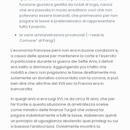
funzione giuridica gestita da nobili di toga, carica
che era passata in modo ereditario così che non
potevano essere licenziati, che premevano per non
pagare le tasse e pretendevano di rappresentare
tutto il popolo;
le varie amministrazioni provinciali (->vedi la
Comune” di Parigi)
L’economia francese però non era in buone condizioni e,
a causa delle spese per mantenere la corte e l’esercito
in particolare durante la guerra dei Sette Anni, il deficit
era salito a dismisura. Aggiungendo poi il fatto che
nobiltà e clero non pagavano le tasse direttamente ma
solamente un donativo concordato con la corona, si può
ben dire che alla fine del XVII sec la Francia era in
bancarotta.
In quegli anni vi era Luigi XVI, re da circa 16 anni, che per
far fronte a questa situazione di arretratezza scelse
come ministro delle finanze Turgot che voleva far
pagare indistintamente a tutti le tasse, stabilendo quindi
un principio di uguaglianza abolendo quei privilegi su cui
si basava l’aristocrazia. Ovviamente incontrò la