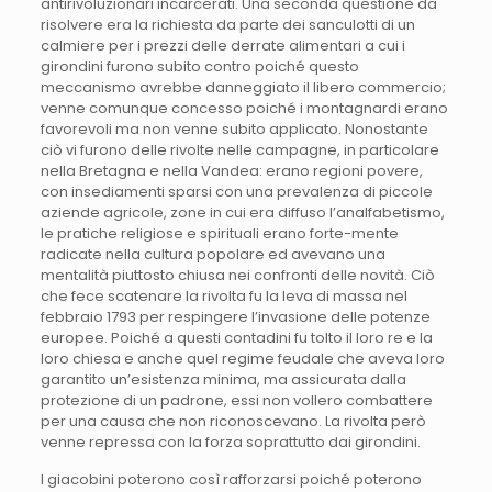
antirivoluzionari incarcerati. Una seconda questione da
risolvere era la richiesta da parte dei sanculotti di un
calmiere per i prezzi delle derrate alimentari a cui i
girondini furono subito contro poiché questo
meccanismo avrebbe danneggiato il libero commercio;
venne comunque concesso poiché i montagnardi erano
favorevoli ma non venne subito applicato. Nonostante
ciò vi furono delle rivolte nelle campagne, in particolare
nella Bretagna e nella Vandea: erano regioni povere,
con insediamenti sparsi con una prevalenza di piccole
aziende agricole, zone in cui era diffuso l’analfabetismo,
le pratiche religiose e spirituali erano forte-mente
radicate nella cultura popolare ed avevano una
mentalità piuttosto chiusa nei confronti delle novità. Ciò
che fece scatenare la rivolta fu la leva di massa nel
febbraio 1793 per respingere l’invasione delle potenze
europee. Poiché a questi contadini fu tolto il loro re e la
loro chiesa e anche quel regime feudale che aveva loro
garantito un’esistenza minima, ma assicurata dalla
protezione di un padrone, essi non vollero combattere
per una causa che non riconoscevano. La rivolta però
venne repressa con la forza soprattutto dai girondini.
I giacobini poterono così rafforzarsi poiché poterono