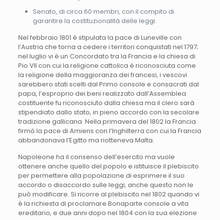
Senato, di circa 60 membri, con il compito di
garantire la costituzionalità delle leggi.
Nel febbraio 1801 è stipulata la pace di Luneville con
l’Austria che torna a cedere i territori conquistati nel 1797;
nel luglio vi è un Concordato tra la Francia e la chiesa di
Pio VII con cui la religione cattolica è riconosciuta come
la religione della maggioranza dei francesi, i vescovi
sarebbero stati scelti dal Primo console e consacrati dal
papa, l’esproprio dei beni realizzato dall’Assemblea
costituente fu riconosciuto dalla chiesa ma il clero sarà
stipendiato dallo stato, in pieno accordo con la secolare
tradizione gallicana. Nella primavera del 1802 la Francia
firmò la pace di Amiens con l’Inghilterra con cui la Francia
abbandonava l’Egitto ma riotteneva Malta.
Napoleone ha il consenso dell’esercito ma vuole
ottenere anche quello del popolo e istituisce il plebiscito
per permettere alla popolazione di esprimere il suo
accordo o disaccordo sulle leggi, anche questo non le
può modificare. Si ricorre al plebiscito nel 1802 quando vi
è la richiesta di proclamare Bonaparte console a vita
ereditario, e due anni dopo nel 1804 con la sua elezione