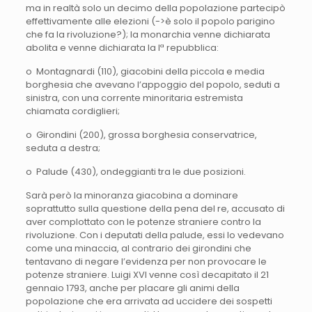
ma in realtà solo un decimo della popolazione partecipò
effettivamente alle elezioni (->è solo il popolo parigino
che fa la rivoluzione?); la monarchia venne dichiarata
abolita e venne dichiarata la Iª repubblica:
o Montagnardi (110), giacobini della piccola e media
borghesia che avevano l’appoggio del popolo, seduti a
sinistra, con una corrente minoritaria estremista
chiamata cordiglieri;
o Girondini (200), grossa borghesia conservatrice,
seduta a destra;
o Palude (430), ondeggianti tra le due posizioni.
Sarà però la minoranza giacobina a dominare
soprattutto sulla questione della pena del re, accusato di
aver complottato con le potenze straniere contro la
rivoluzione. Con i deputati della palude, essi lo vedevano
come una minaccia, al contrario dei girondini che
tentavano di negare l’evidenza per non provocare le
potenze straniere. Luigi XVI venne così decapitato il 21
gennaio 1793, anche per placare gli animi della
popolazione che era arrivata ad uccidere dei sospetti