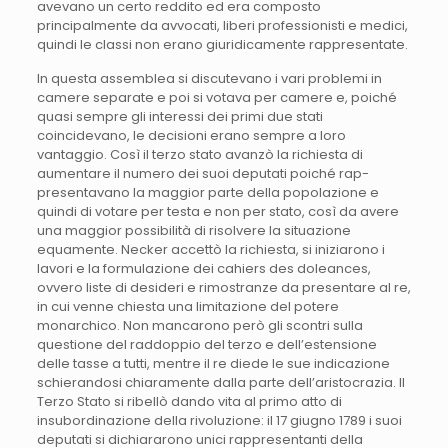
avevano un certo reddito ed era composto
principalmente da avvocati, liberi professionisti e medici,
quindi le classi non erano giuridicamente rappresentate.
In questa assemblea si discutevano i vari problemi in
camere separate e poi si votava per camere e, poiché
quasi sempre gli interessi dei primi due stati
coincidevano, le decisioni erano sempre a loro
vantaggio. Così il terzo stato avanzò la richiesta di
aumentare il numero dei suoi deputati poiché rap-
presentavano la maggior parte della popolazione e
quindi di votare per testa e non per stato, così da avere
una maggior possibilità di risolvere la situazione
equamente. Necker accettò la richiesta, si iniziarono i
lavori e la formulazione dei cahiers des doleances,
ovvero liste di desideri e rimostranze da presentare al re,
in cui venne chiesta una limitazione del potere
monarchico. Non mancarono però gli scontri sulla
questione del raddoppio del terzo e dell’estensione
delle tasse a tutti, mentre il re diede le sue indicazione
schierandosi chiaramente dalla parte dell’aristocrazia. Il
Terzo Stato si ribellò dando vita al primo atto di
insubordinazione della rivoluzione: il 17 giugno 1789 i suoi
deputati si dichiararono unici rappresentanti della