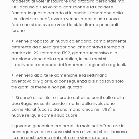
moderati di voler instaurare una dittatura personale ma
lui li accusò a sua volta di corruzione e fa uccidere
Danton. In questo periodo vi fu anche il fenomeno della
scristianizzazione”, ovvero venne imposta una nuova
fede che si basava su valori laici; la riforme principali
furono:
> Venne proposto un nuovo calendario, completamente
differente da quello gregoriano, che contava il tempo a
partire dal 22 settembre 1792, giorno successivo alla
proclamazione della repubblica, in cui i mesi si
stabilivano a seconda dei fenomeni stagionali e agricoli;
> Vennero abolite le domeniche e la settimana
diventava di 9 giorni, di conseguenza ci si riposava solo
tre giorni al mese e non più quattro
> Si cercò di sostituire il credo cattolico con il culto della
dea Ragione, santificando i martiri della rivoluzione
come Marat (ucciso da una monarchica nel 1793) e
nuove reliquie come il suo cuore.
Il governo giacobino era ormai da solo nell’affrontare le
conseguenze di un nuovo sistema di valori che si basava
su una costituzione mai entrata in vigore, ed era