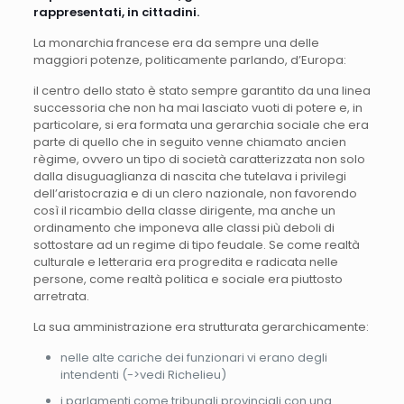
rappresentati, in cittadini.
La monarchia francese era da sempre una delle
maggiori potenze, politicamente parlando, d’Europa:
il centro dello stato è stato sempre garantito da una linea
successoria che non ha mai lasciato vuoti di potere e, in
particolare, si era formata una gerarchia sociale che era
parte di quello che in seguito venne chiamato ancien
règime, ovvero un tipo di società caratterizzata non solo
dalla disuguaglianza di nascita che tutelava i privilegi
dell’aristocrazia e di un clero nazionale, non favorendo
così il ricambio della classe dirigente, ma anche un
ordinamento che imponeva alle classi più deboli di
sottostare ad un regime di tipo feudale. Se come realtà
culturale e letteraria era progredita e radicata nelle
persone, come realtà politica e sociale era piuttosto
arretrata.
La sua amministrazione era strutturata gerarchicamente:
nelle alte cariche dei funzionari vi erano degli
intendenti (->vedi Richelieu)
i parlamenti come tribunali provinciali con una