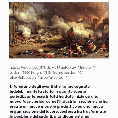
https://youtu.be/jjEYl_3pMs8?autoplay=1&mute=1″
width=”560″ height=”315″ frameborder=”0″
allowfullscreen=”allowfullscreen”>
E’ forse uno degli eventi che hanno segnato
indelebilmente la storia in quanto evento
periodizzante: essa infatti ha dato inizio ad una
nuova fase storica, come l’industrializzazione che ha
creato un nuovo modello produttivo ed una nuova
organizzazione del lavoro, così essa ha trasformato
la posizione dei sudditi, giuridicamente non