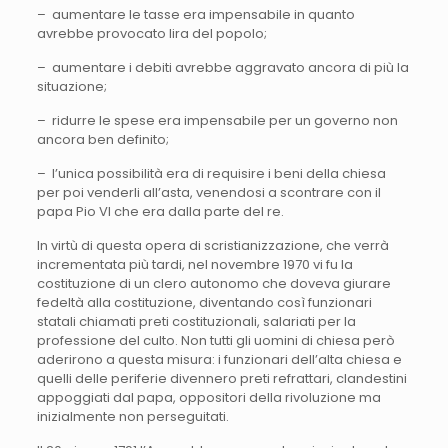
– aumentare le tasse era impensabile in quanto
avrebbe provocato lira del popolo;
– aumentare i debiti avrebbe aggravato ancora di più la
situazione;
– ridurre le spese era impensabile per un governo non
ancora ben definito;
– l’unica possibilità era di requisire i beni della chiesa
per poi venderli all’asta, venendosi a scontrare con il
papa Pio VI che era dalla parte del re.
In virtù di questa opera di scristianizzazione, che verrà
incrementata più tardi, nel novembre 1970 vi fu la
costituzione di un clero autonomo che doveva giurare
fedeltà alla costituzione, diventando così funzionari
statali chiamati preti costituzionali, salariati per la
professione del culto. Non tutti gli uomini di chiesa però
aderirono a questa misura: i funzionari dell’alta chiesa e
quelli delle periferie divennero preti refrattari, clandestini
appoggiati dal papa, oppositori della rivoluzione ma
inizialmente non perseguitati.