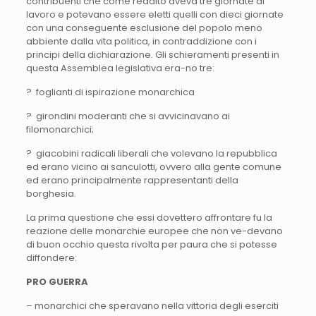
contribuenti che come reddito aveva tre giornate di
lavoro e potevano essere eletti quelli con dieci giornate
con una conseguente esclusione del popolo meno
abbiente dalla vita politica, in contraddizione con i
principi della dichiarazione. Gli schieramenti presenti in
questa Assemblea legislativa era-no tre:
? foglianti di ispirazione monarchica
? girondini moderanti che si avvicinavano ai
filomonarchici;
? giacobini radicali liberali che volevano la repubblica
ed erano vicino ai sanculotti, ovvero alla gente comune
ed erano principalmente rappresentanti della
borghesia.
La prima questione che essi dovettero affrontare fu la
reazione delle monarchie europee che non ve-devano
di buon occhio questa rivolta per paura che si potesse
diffondere:
PRO GUERRA
– monarchici che speravano nella vittoria degli eserciti