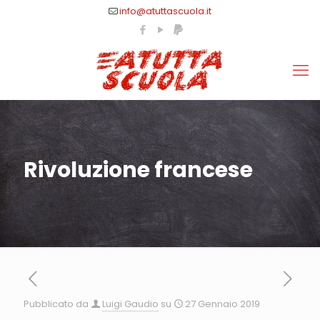
info@atuttascuola.it
Rivoluzione francese
Pubblicato da
Luigi Gaudio
su
27 Gennaio 2019