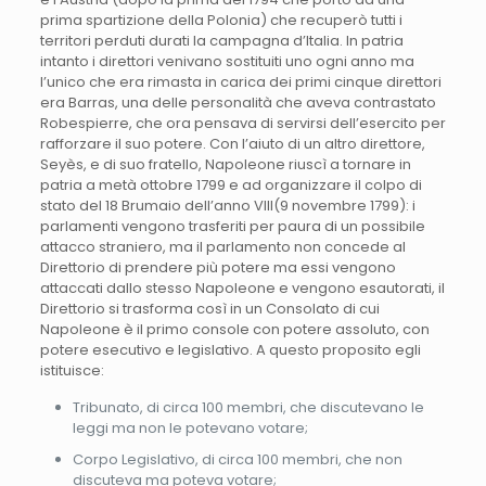
prima spartizione della Polonia) che recuperò tutti i
territori perduti durati la campagna d’Italia. In patria
intanto i direttori venivano sostituiti uno ogni anno ma
l’unico che era rimasta in carica dei primi cinque direttori
era Barras, una delle personalità che aveva contrastato
Robespierre, che ora pensava di servirsi dell’esercito per
rafforzare il suo potere. Con l’aiuto di un altro direttore,
Seyès, e di suo fratello, Napoleone riuscì a tornare in
patria a metà ottobre 1799 e ad organizzare il colpo di
stato del 18 Brumaio dell’anno VIII(9 novembre 1799): i
parlamenti vengono trasferiti per paura di un possibile
attacco straniero, ma il parlamento non concede al
Direttorio di prendere più potere ma essi vengono
attaccati dallo stesso Napoleone e vengono esautorati, il
Direttorio si trasforma così in un Consolato di cui
Napoleone è il primo console con potere assoluto, con
potere esecutivo e legislativo. A questo proposito egli
istituisce:
Tribunato, di circa 100 membri, che discutevano le
leggi ma non le potevano votare;
Corpo Legislativo, di circa 100 membri, che non
discuteva ma poteva votare;