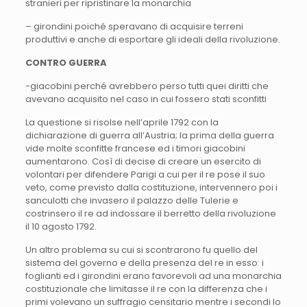
stranieri per ripristinare la monarchia
– girondini poiché speravano di acquisire terreni
produttivi e anche di esportare gli ideali della rivoluzione.
CONTRO GUERRA
-giacobini perché avrebbero perso tutti quei diritti che
avevano acquisito nel caso in cui fossero stati sconfitti
La questione si risolse nell’aprile 1792 con la
dichiarazione di guerra all’Austria; la prima della guerra
vide molte sconfitte francese ed i timori giacobini
aumentarono. Così di decise di creare un esercito di
volontari per difendere Parigi a cui per il re pose il suo
veto, come previsto dalla costituzione, intervennero poi i
sanculotti che invasero il palazzo delle Tulerie e
costrinsero il re ad indossare il berretto della rivoluzione
il 10 agosto 1792.
Un altro problema su cui si scontrarono fu quello del
sistema del governo e della presenza del re in esso: i
foglianti ed i girondini erano favorevoli ad una monarchia
costituzionale che limitasse il re con la differenza che i
primi volevano un suffragio censitario mentre i secondi lo