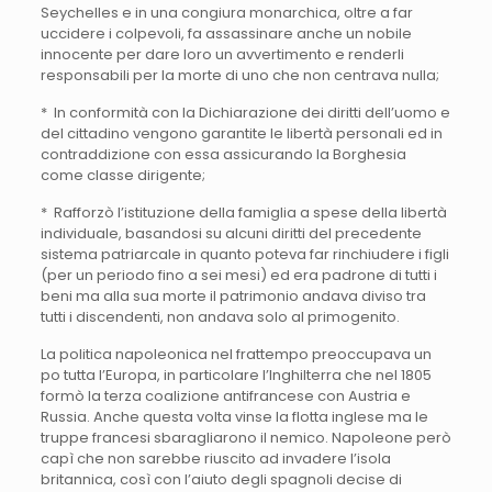
Seychelles e in una congiura monarchica, oltre a far
uccidere i colpevoli, fa assassinare anche un nobile
innocente per dare loro un avvertimento e renderli
responsabili per la morte di uno che non centrava nulla;
* In conformità con la Dichiarazione dei diritti dell’uomo e
del cittadino vengono garantite le libertà personali ed in
contraddizione con essa assicurando la Borghesia
come classe dirigente;
* Rafforzò l’istituzione della famiglia a spese della libertà
individuale, basandosi su alcuni diritti del precedente
sistema patriarcale in quanto poteva far rinchiudere i figli
(per un periodo fino a sei mesi) ed era padrone di tutti i
beni ma alla sua morte il patrimonio andava diviso tra
tutti i discendenti, non andava solo al primogenito.
La politica napoleonica nel frattempo preoccupava un
po tutta l’Europa, in particolare l’Inghilterra che nel 1805
formò la terza coalizione antifrancese con Austria e
Russia. Anche questa volta vinse la flotta inglese ma le
truppe francesi sbaragliarono il nemico. Napoleone però
capì che non sarebbe riuscito ad invadere l’isola
britannica, così con l’aiuto degli spagnoli decise di