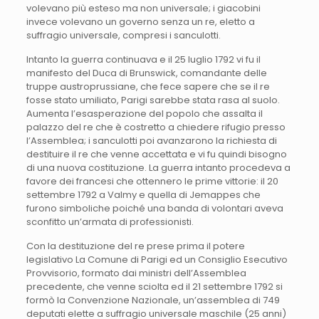
volevano più esteso ma non universale; i giacobini
invece volevano un governo senza un re, eletto a
suffragio universale, compresi i sanculotti.
Intanto la guerra continuava e il 25 luglio 1792 vi fu il
manifesto del Duca di Brunswick, comandante delle
truppe austroprussiane, che fece sapere che se il re
fosse stato umiliato, Parigi sarebbe stata rasa al suolo.
Aumenta l’esasperazione del popolo che assalta il
palazzo del re che è costretto a chiedere rifugio presso
l’Assemblea; i sanculotti poi avanzarono la richiesta di
destituire il re che venne accettata e vi fu quindi bisogno
di una nuova costituzione. La guerra intanto procedeva a
favore dei francesi che ottennero le prime vittorie: il 20
settembre 1792 a Valmy e quella di Jemappes che
furono simboliche poiché una banda di volontari aveva
sconfitto un’armata di professionisti.
Con la destituzione del re prese prima il potere
legislativo La Comune di Parigi ed un Consiglio Esecutivo
Provvisorio, formato dai ministri dell’Assemblea
precedente, che venne sciolta ed il 21 settembre 1792 si
formò la Convenzione Nazionale, un’assemblea di 749
deputati elette a suffragio universale maschile (25 anni)