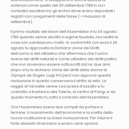
violenza come quello del 20 settembre 1789 in cui i
contadini assaltarono gli archivi dove erano depositati i
registri con i pagamenti delle tasse (->massacri di
settembre).
Il primo risultato dei lavori dell’Assemblea vi fu 04 agosto
1789 quando venne abolito il regime feudale, ma realtà le
cose non cambiarono molto. In conformità con essa il 26
agosto fu approvata la Dichiara-zione dei Diritti
dell’uomo e del cittadino che affermava che l’uomo
aveva dei diritti naturali e come cittadino dei diritti politici
che non dovevano essere sottoscritti dal re; due anni
dopo vi fu la dichiara-zione dei diritti della donna di
Olympe de Gugés. Luigi XVI però non approvò questa
risoluzione in quanto conservava il diritto di veto. La
reggia di Versaille venne così presa d’assalto e fu
costretto a trasferirsi alla Tulerie, al centro di Parigi, e da
questo momento fu sotto il controllo dell’Assemblea.
Ora l’Assemblea aveva due compiti da portare a
termine: il risanamento dell’economia e la scelta della
nuova costituzione su base rivoluzionaria. Per ridurre il
forte dissesto finanziario vi erano varie opzioni: