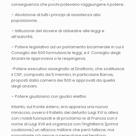
conseguenza che pochi potevano raggiungere il potere;
– Abolizione di tutti i principi di assistenza alla
popolazione;
– Istituzione del dovere di obbedire alle leggi e
all’autorità;
– Potere legislativo ad un parlamento bicamerale in cui il
Consiglio dei 500 formulava le leggi, e il Consiglio degli
Anziani le approvava o le respingeva;
-Potere esecutivo assegnato al Direttorio, che sostituisce
il CSP, composto da 5 membri, in particolare Barras,
proposti dalla camera dei 500 e approvati da quella
degli anziani;
– Potere giudiziario con giudici elettivi.
Intanto, sul fronte estero, era apparsa una nuova
minaccia, ovvero il fratello del defunto Luigi XVI si allea
con i nobili fuoriusciti e di proclama re di Francia con il
nome di Luigi XVII ed organizza con l’Inghilterra (prima
coalizione) un attacco militare che però fallisce; ma
nonostante ciò riesce a pene-trare nel territorio