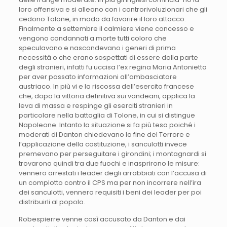
loro offensiva e si alleano con i controrivoluzionari che gli
cedono Tolone, in modo da favorire il loro attacco.
Finalmente a settembre il calmiere viene concesso e
vengono condannati a morte tutti coloro che
speculavano e nascondevano i generi di prima
necessità o che erano sospettati di essere dalla parte
degli stranieri, infatti fu uccisa l’ex regina Maria Antonietta
per aver passato informazioni all’ambasciatore
austriaco. In più vi e la riscossa dell’esercito francese
che, dopo la vittoria definitiva sui vandeani, applica la
leva di massa e respinge gli eserciti stranieri in
particolare nella battaglia di Tolone, in cui si distingue
Napoleone. Intanto la situazione si fa più tesa poiché i
moderati di Danton chiedevano la fine del Terrore e
l’applicazione della costituzione, i sanculotti invece
premevano per perseguitare i girondini; i montagnardi si
trovarono quindi tra due fuochi e inasprirono le misure:
vennero arrestati i leader degli arrabbiati con l’accusa di
un complotto contro il CPS ma per non incorrere nell’ira
dei sanculotti, vennero requisiti i beni dei leader per poi
distribuirli al popolo.
Robespierre venne così accusato da Danton e dai