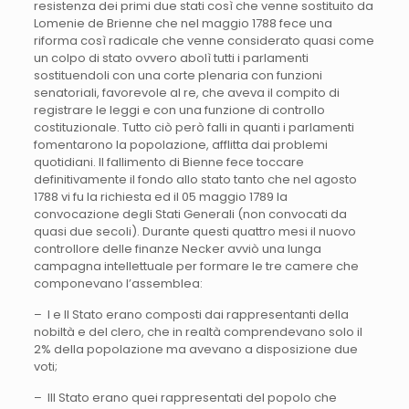
resistenza dei primi due stati così che venne sostituito da
Lomenie de Brienne che nel maggio 1788 fece una
riforma così radicale che venne considerato quasi come
un colpo di stato ovvero abolì tutti i parlamenti
sostituendoli con una corte plenaria con funzioni
senatoriali, favorevole al re, che aveva il compito di
registrare le leggi e con una funzione di controllo
costituzionale. Tutto ciò però falli in quanti i parlamenti
fomentarono la popolazione, afflitta dai problemi
quotidiani. Il fallimento di Bienne fece toccare
definitivamente il fondo allo stato tanto che nel agosto
1788 vi fu la richiesta ed il 05 maggio 1789 la
convocazione degli Stati Generali (non convocati da
quasi due secoli). Durante questi quattro mesi il nuovo
controllore delle finanze Necker avviò una lunga
campagna intellettuale per formare le tre camere che
componevano l’assemblea:
– I e II Stato erano composti dai rappresentanti della
nobiltà e del clero, che in realtà comprendevano solo il
2% della popolazione ma avevano a disposizione due
voti;
– III Stato erano quei rappresentati del popolo che