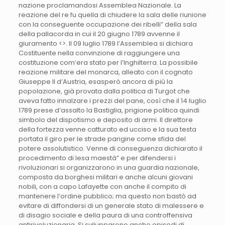
nazione proclamandosi Assemblea Nazionale. La
reazione del re fu quella di chiudere la sala delle riunione
con la conseguente occupazione dei ribelli” della sala
della pallacorda in cui il 20 giugno 1789 avvenne il
giuramento <>. Il 09 luglio 1789 l’Assemblea si dichiara
Costituente nella convinzione di raggiungere una
costituzione com’era stato per l’Inghilterra. La possibile
reazione militare del monarca, alleato con il cognato
Giuseppe II d’Austria, esasperò ancora di più la
popolazione, già provata dalla politica di Turgot che
aveva fatto innalzare i prezzi del pane, così che il 14 luglio
1789 prese d’assalto la Bastiglia, prigione politica quindi
simbolo del dispotismo e deposito di armi. Il direttore
della fortezza venne catturato ed ucciso e la sua testa
portata il giro per le strade parigine come sfida del
potere assolutistico. Venne di conseguenza dichiarato il
procedimento di lesa maestà” e per difendersi i
rivoluzionari si organizzarono in una guardia nazionale,
composta da borghesi militari e anche alcuni giovani
nobili, con a capo Lafayette con anche il compito di
mantenere l’ordine pubblico; ma questo non bastò ad
evitare di diffondersi di un generale stato di malessere e
di disagio sociale e della paura di una controffensiva
antirivoluzionaria. Si svilupparono anche episodi di