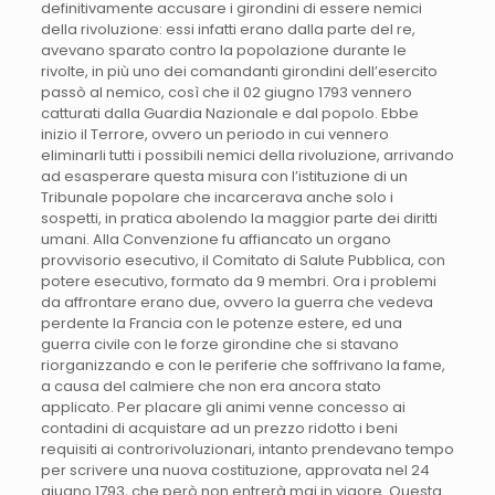
definitivamente accusare i girondini di essere nemici
della rivoluzione: essi infatti erano dalla parte del re,
avevano sparato contro la popolazione durante le
rivolte, in più uno dei comandanti girondini dell’esercito
passò al nemico, così che il 02 giugno 1793 vennero
catturati dalla Guardia Nazionale e dal popolo. Ebbe
inizio il Terrore, ovvero un periodo in cui vennero
eliminarli tutti i possibili nemici della rivoluzione, arrivando
ad esasperare questa misura con l’istituzione di un
Tribunale popolare che incarcerava anche solo i
sospetti, in pratica abolendo la maggior parte dei diritti
umani. Alla Convenzione fu affiancato un organo
provvisorio esecutivo, il Comitato di Salute Pubblica, con
potere esecutivo, formato da 9 membri. Ora i problemi
da affrontare erano due, ovvero la guerra che vedeva
perdente la Francia con le potenze estere, ed una
guerra civile con le forze girondine che si stavano
riorganizzando e con le periferie che soffrivano la fame,
a causa del calmiere che non era ancora stato
applicato. Per placare gli animi venne concesso ai
contadini di acquistare ad un prezzo ridotto i beni
requisiti ai controrivoluzionari, intanto prendevano tempo
per scrivere una nuova costituzione, approvata nel 24
giugno 1793, che però non entrerà mai in vigore. Questa