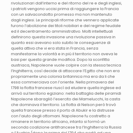
rivoluzionari dall’interno e del ritorno del re e degli inglesi,
i patrioti vengono uccisi prima di raggiungere la Francia
con un salvacondotto promesso ma non mantenuto
dagli inglesi. Le principali riforme che vennero applicate
furono l’abolizione dei titoli nobiliari e del regime feudale
ed il decentramento amministrativo. Molti intellettuali
definirono questa invasione una rivoluzione passiva in
quanto essi avevano solo subito le conseguenze di
quella attiva che vi era stata in Francia, senza
manifestarne la volontà e in più il territorio non aveva le
basi per questa grande modifica. Dopo la sconfitta
austriaca, Napoleone vuole colpire con la stessa tecnica
l’Inghilterra, così decide di attaccare l’Egitto che non era
propriamente una colonia britannica ma era da li che
essa commerciava con l’oriente. Nella primavera del
1798 la flotta francese riuscì ad eludere quella inglese ed
arrivò sul territorio egiziano: nella battaglia delle piramidi
Napoleone sbaragliò l’esercito dei Mamelucchi, la casta
che dominava il territorio. La flotta di Nelson però trovò
quella francese presso il porto di Abukir e la distrusse
con l’aiuto degli ottomani. Napoleone fu costretto a
rimanere in territorio africano, intanto si formò un
seconda coalizione antifrancese tra l’Inghilterra la Russia
e l’Austria (dopo la prima del 1794 che portò ad una