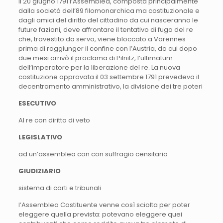
Il 20 giugno 1791 l’Assemblea, composta principalmente
dalla società dell’89 filomonarchica ma costituzionale e
dagli amici del diritto del cittadino da cui nasceranno le
future fazioni, deve affrontare il tentativo di fuga del re
che, travestito da servo, viene bloccato a Varennes
prima di raggiunger il confine con l’Austria, da cui dopo
due mesi arrivò il proclama di Pilnitz, l’ultimatum
dell’imperatore per la liberazione del re. La nuova
costituzione approvata il 03 settembre 1791 prevedeva il
decentramento amministrativo, la divisione dei tre poteri
ESECUTIVO
Al re con diritto di veto
LEGISLATIVO
ad un’assemblea con con suffragio censitario
GIUDIZIARIO
sistema di corti e tribunali
l’Assemblea Costituente venne così sciolta per poter
eleggere quella prevista: potevano eleggere quei