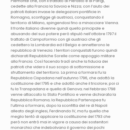
Piemonte che, con il trattato di Pierasto e di Parigi,
cedette alla Francia la Savoia e Nizza; con l’aiuto dei
patrioti italiani invase le delegazioni pontificie in
Romagna, sconfigge gli austriaci, conquistando il
territorio di Milano, spingendosi fino a minacciare Vienna.
Il fronte italiano divenne quindi quello principale e
abusando del suo potere però stipulò nell’ottobre 1797 il
trattato di Campoformio con gli austriaci che gli
cedettero la Lombardia ed il Belgio e annetterono le
repubblica di Venezia. I territori conquistati furono quindi
dichiarati Repubbliche Sorelle come appoggio militare
alla Francia. Così facendo tradì anche la fiducia dei
patrioti che videro il suo scopo di sottomissione e
sfruttamento del territorio. La prima a formarsi fu la
Repubblica Cispadana nell’autunno 1796, che adottò la
costituzione del 1795 e che adottò anche il tricolore; poi ci
fu la Transpadana e quella di Genova; nel febbraio 1798
venne attaccato lo Stato Pontificio e venne dichiarata la
Repubblica Romana; la Repubblica Partenopea fu
l’ultima a formarsi, dopo la sconfitta del re di Napoli
alleato degli inglesi, Ferdinando IV, ma fu quella che
meglio tentò di applicare la costituzione del 1793 che
però non entrò mai in vigore a causa dei sostenitori
monarchici che indebolivano il governo dei pochi