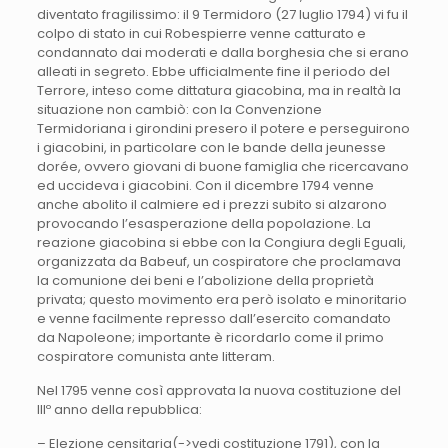
diventato fragilissimo: il 9 Termidoro (27 luglio 1794) vi fu il
colpo di stato in cui Robespierre venne catturato e
condannato dai moderati e dalla borghesia che si erano
alleati in segreto. Ebbe ufficialmente fine il periodo del
Terrore, inteso come dittatura giacobina, ma in realtà la
situazione non cambiò: con la Convenzione
Termidoriana i girondini presero il potere e perseguirono
i giacobini, in particolare con le bande della jeunesse
dorée, ovvero giovani di buone famiglia che ricercavano
ed uccideva i giacobini. Con il dicembre 1794 venne
anche abolito il calmiere ed i prezzi subito si alzarono
provocando l’esasperazione della popolazione. La
reazione giacobina si ebbe con la Congiura degli Eguali,
organizzata da Babeuf, un cospiratore che proclamava
la comunione dei beni e l’abolizione della proprietà
privata; questo movimento era però isolato e minoritario
e venne facilmente represso dall’esercito comandato
da Napoleone; importante è ricordarlo come il primo
cospiratore comunista ante litteram.
Nel 1795 venne così approvata la nuova costituzione del
IIIº anno della repubblica:
– Elezione censitaria(->vedi costituzione 1791), con la