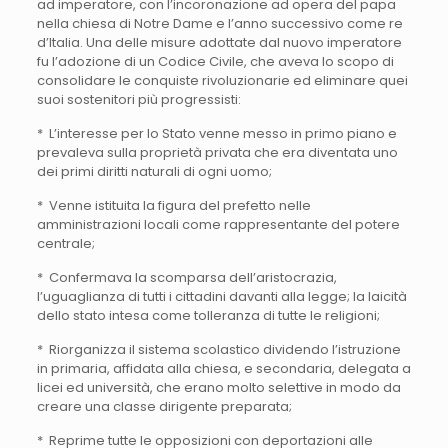
ad imperatore, con l’incoronazione ad opera del papa
nella chiesa di Notre Dame e l’anno successivo come re
d’Italia. Una delle misure adottate dal nuovo imperatore
fu l’adozione di un Codice Civile, che aveva lo scopo di
consolidare le conquiste rivoluzionarie ed eliminare quei
suoi sostenitori più progressisti:
* L’interesse per lo Stato venne messo in primo piano e
prevaleva sulla proprietà privata che era diventata uno
dei primi diritti naturali di ogni uomo;
* Venne istituita la figura del prefetto nelle
amministrazioni locali come rappresentante del potere
centrale;
* Confermava la scomparsa dell’aristocrazia,
l’uguaglianza di tutti i cittadini davanti alla legge; la laicità
dello stato intesa come tolleranza di tutte le religioni;
* Riorganizza il sistema scolastico dividendo l’istruzione
in primaria, affidata alla chiesa, e secondaria, delegata a
licei ed università, che erano molto selettive in modo da
creare una classe dirigente preparata;
* Reprime tutte le opposizioni con deportazioni alle