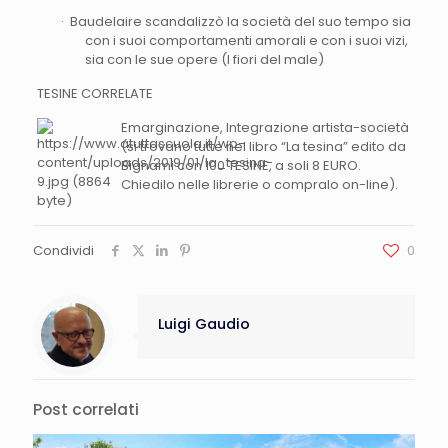
· Baudelaire scandalizzò la società del suo tempo sia
con i suoi comportamenti amorali e con i suoi vizi,
sia con le sue opere (I fiori del male)
TESINE CORRELATE
Emarginazione, Integrazione artista-società
(si trovano tutte nel libro “La tesina” edito da
Bignami con 100 TESINE, a soli 8 EURO.
Chiedilo nelle librerie o compralo on-line).
Condividi
0
Luigi Gaudio
Post correlati