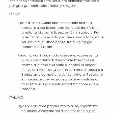
che hanno scandalizzato per il loro anticonformismo e
per gli argomenti trattati nelle loro opere.
LATINO
· Il poeta latino Ovidio diede scandalo alla sua
epoca, sia per la composizione del libro Ars
amatoria, sia per le licenziosità nei rapporti. Per
questi motivi fu esiliato per dieci anni a Tomi, dove
scrisse le sue ultime opere, tra cui le elegie
denominate Tristia.
· Petronio, con il suo modo di essere, rappresenta
quasi un modello di dandy ante litteram. Egli
dorme di giorno e di notte si dedica ai piaceri.
Scrive un libro, il Satyricon, in cui l’omosessualità e
il priapismo compaiono senza remore. Possiamo
immaginare che reazione può aver avuto una
tale testo, in una società moralista come quella
romana.
ITALIANO
· Ugo Foscolo fece parlare molto di sé, soprattutto
nei salotti veneziani della fine del secolo, per i