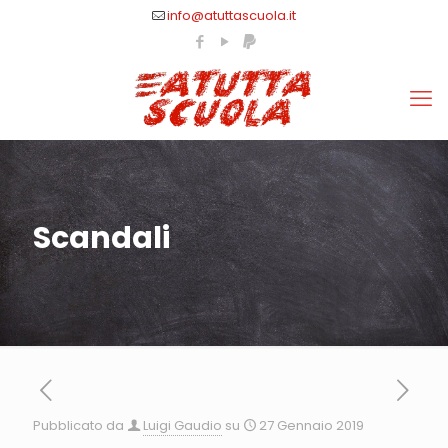
info@atuttascuola.it
Scandali
Pubblicato da
Luigi Gaudio
su
27 Gennaio 2019