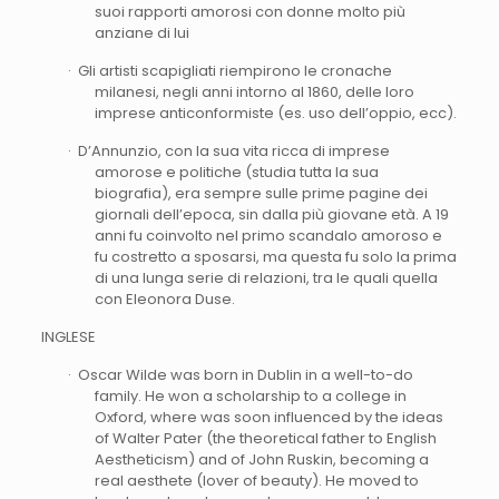
suoi rapporti amorosi con donne molto più
anziane di lui
· Gli artisti scapigliati riempirono le cronache
milanesi, negli anni intorno al 1860, delle loro
imprese anticonformiste (es. uso dell’oppio, ecc).
· D’Annunzio, con la sua vita ricca di imprese
amorose e politiche (studia tutta la sua
biografia), era sempre sulle prime pagine dei
giornali dell’epoca, sin dalla più giovane età. A 19
anni fu coinvolto nel primo scandalo amoroso e
fu costretto a sposarsi, ma questa fu solo la prima
di una lunga serie di relazioni, tra le quali quella
con Eleonora Duse.
INGLESE
· Oscar Wilde was born in Dublin in a well-to-do
family. He won a scholarship to a college in
Oxford, where was soon influenced by the ideas
of Walter Pater (the theoretical father to English
Aestheticism) and of John Ruskin, becoming a
real aesthete (lover of beauty). He moved to