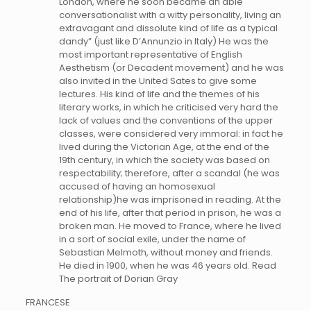
London, where he soon became an able
conversationalist with a witty personality, living an
extravagant and dissolute kind of life as a typical
dandy” (just like D’Annunzio in Italy) He was the
most important representative of English
Aesthetism (or Decadent movement) and he was
also invited in the United Sates to give some
lectures. His kind of life and the themes of his
literary works, in which he criticised very hard the
lack of values and the conventions of the upper
classes, were considered very immoral: in fact he
lived during the Victorian Age, at the end of the
19th century, in which the society was based on
respectability; therefore, after a scandal (he was
accused of having an homosexual
relationship)he was imprisoned in reading. At the
end of his life, after that period in prison, he was a
broken man. He moved to France, where he lived
in a sort of social exile, under the name of
Sebastian Melmoth, without money and friends.
He died in 1900, when he was 46 years old. Read
The portrait of Dorian Gray
FRANCESE