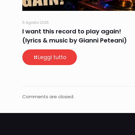
5 Agosto 2026
I want this record to play again!
(lyrics & music by Gianni Peteani)
Leggi tutto
Comments are closed.