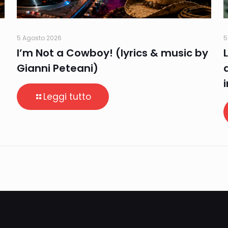
5 Agosto 2026
5
I’m Not a Cowboy! (lyrics & music by
Gianni Peteani)
Leggi tutto