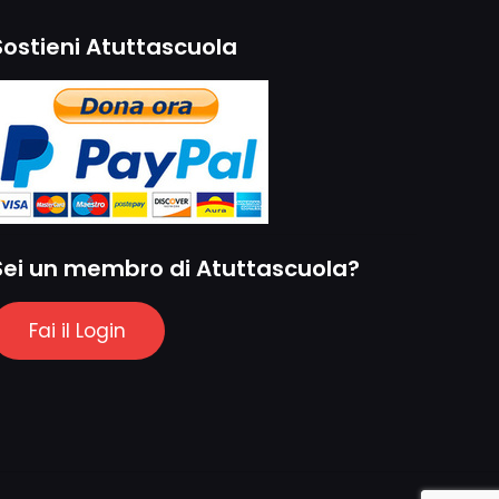
Sostieni Atuttascuola
Sei un membro di Atuttascuola?
Fai il Login