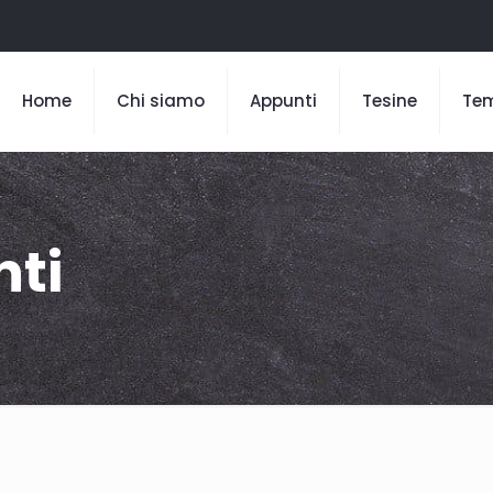
Home
Chi siamo
Appunti
Tesine
Te
nti