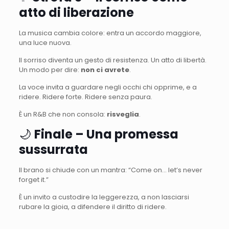
atto di liberazione
La musica cambia colore: entra un accordo maggiore,
una luce nuova.
Il sorriso diventa un gesto di resistenza. Un atto di libertà.
Un modo per dire:
non ci avrete
.
La voce invita a guardare negli occhi chi opprime, e a
ridere. Ridere forte. Ridere senza paura.
È un R&B che non consola:
risveglia
.
🌙
Finale – Una promessa
sussurrata
Il brano si chiude con un mantra: “Come on… let’s never
forget it.”
È un invito a custodire la leggerezza, a non lasciarsi
rubare la gioia, a difendere il diritto di ridere.