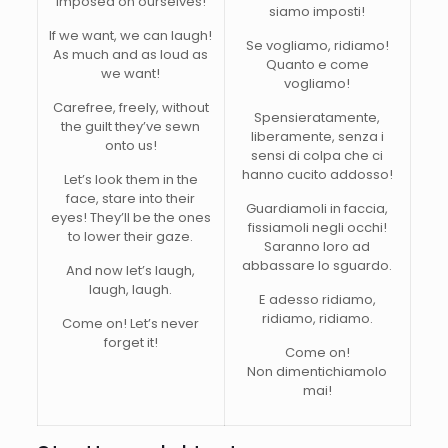
imposed on ourselves!
siamo imposti!
If we want, we can laugh!
Se vogliamo, ridiamo!
As much and as loud as
Quanto e come
we want!
vogliamo!
Carefree, freely, without
Spensieratamente,
the guilt they’ve sewn
liberamente, senza i
onto us!
sensi di colpa che ci
hanno cucito addosso!
Let’s look them in the
face, stare into their
Guardiamoli in faccia,
eyes! They’ll be the ones
fissiamoli negli occhi!
to lower their gaze.
Saranno loro ad
abbassare lo sguardo.
And now let’s laugh,
laugh, laugh.
E adesso ridiamo,
ridiamo, ridiamo.
Come on! Let’s never
forget it!
Come on!
Non dimentichiamolo
mai!