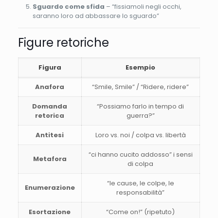
Sguardo come sfida
– “fissiamoli negli occhi,
saranno loro ad abbassare lo sguardo”
Figure retoriche
Figura
Esempio
Anafora
“Smile, Smile” / “Ridere, ridere”
Domanda
“Possiamo farlo in tempo di
retorica
guerra?”
Antitesi
Loro vs. noi / colpa vs. libertà
“ci hanno cucito addosso” i sensi
Metafora
di colpa
“le cause, le colpe, le
Enumerazione
responsabilità”
Esortazione
“Come on!” (ripetuto)