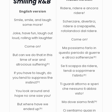
Smiling R&B
Ridere, ridere e ancora
English version
ridere!
Smile, smile, and laugh
Scherzare, divertirci,
some more!
ridere a crepapelle,
rotolandoci dal ridere.
Joke, have fun, laugh out
loud, rolling with laughter.
Come on!
Come on!
Ma possiamo farlo in
questo periodo di guerre
But can we do that in this
e atroci sofferenze?!
time of war and
atrocious suffering?!
Se ti scappa da ridere,
tendi a sopprimere
If you have to laugh, do
l’istinto?!
you tend to suppress the
instinct?!
Ti guardi attorno e speri
che nessuno ti abbia
You look around and
visto!
hope no one saw you!
Ma dove siamo finiti?!
But where have we
ended up?!
Ci sentiamo quasi in