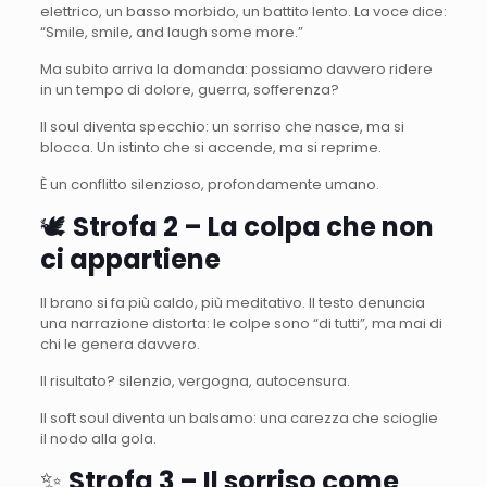
elettrico, un basso morbido, un battito lento. La voce dice:
“Smile, smile, and laugh some more.”
Ma subito arriva la domanda: possiamo davvero ridere
in un tempo di dolore, guerra, sofferenza?
Il soul diventa specchio: un sorriso che nasce, ma si
blocca. Un istinto che si accende, ma si reprime.
È un conflitto silenzioso, profondamente umano.
🕊️
Strofa 2 – La colpa che non
ci appartiene
Il brano si fa più caldo, più meditativo. Il testo denuncia
una narrazione distorta: le colpe sono “di tutti”, ma mai di
chi le genera davvero.
Il risultato? silenzio, vergogna, autocensura.
Il soft soul diventa un balsamo: una carezza che scioglie
il nodo alla gola.
✨
Strofa 3 – Il sorriso come