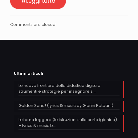
Leggi tutto
Comments are closed.
Ultimi articoli
Le nuove frontiere della didattica digitale:
strumenti e strategie per insegnare s…
Golden Sand! (lyrics & music by Gianni Peteani)
Lei ama leggere (le istruzioni sulla carta igienica)
– lyrics & music b…