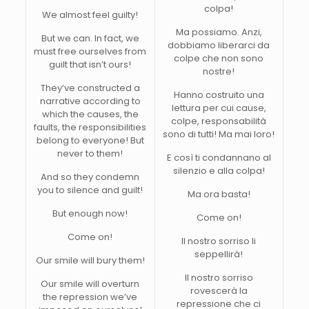
colpa!
We almost feel guilty!
Ma possiamo. Anzi,
But we can. In fact, we
dobbiamo liberarci da
must free ourselves from
colpe che non sono
guilt that isn’t ours!
nostre!
They’ve constructed a
Hanno costruito una
narrative according to
lettura per cui cause,
which the causes, the
colpe, responsabilità
faults, the responsibilities
sono di tutti! Ma mai loro!
belong to everyone! But
never to them!
E così ti condannano al
silenzio e alla colpa!
And so they condemn
you to silence and guilt!
Ma ora basta!
But enough now!
Come on!
Come on!
Il nostro sorriso li
seppellirà!
Our smile will bury them!
Il nostro sorriso
Our smile will overturn
rovescerà la
the repression we’ve
repressione che ci