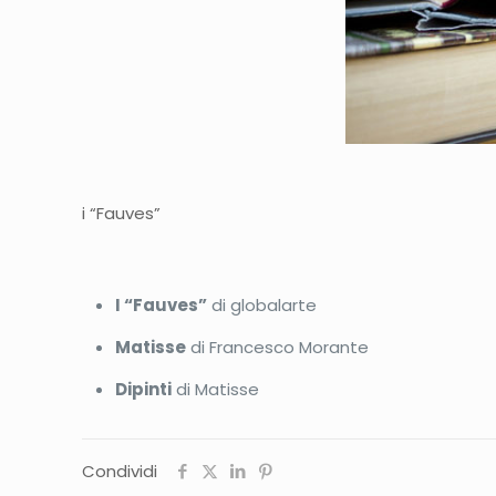
i “Fauves”
I “Fauves”
di globalarte
Matisse
di Francesco Morante
Dipinti
di Matisse
Condividi