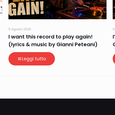
5 Agosto 2026
5
I want this record to play again!
(lyrics & music by Gianni Peteani)
Leggi tutto