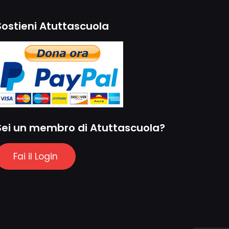
Sostieni Atuttascuola
Sei un membro di Atuttascuola?
Fai il Login