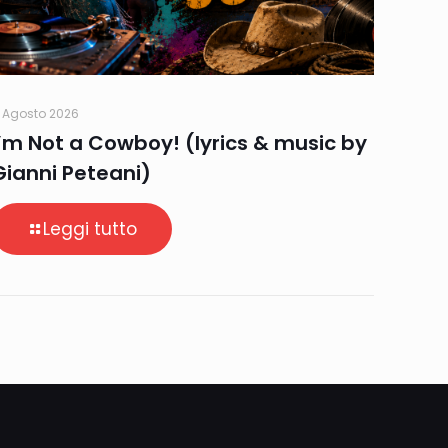
 Agosto 2026
I’m Not a Cowboy! (lyrics & music by
Gianni Peteani)
Leggi tutto