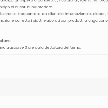
lizzi gli aspetti organolettici, nutrizionali, igienici ed organ
mpiego di questi nuovi prodotti.
storante frequentato da clientela internazionale, elabori, in
rmazione corretta i piatti elaborati con prodotti a lunga cons
_______________
aliana.
iano trascorse 3 ore dalla dettatura del tema.