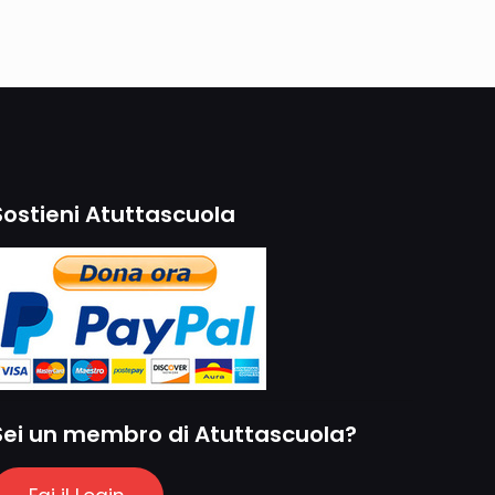
Sostieni Atuttascuola
Sei un membro di Atuttascuola?