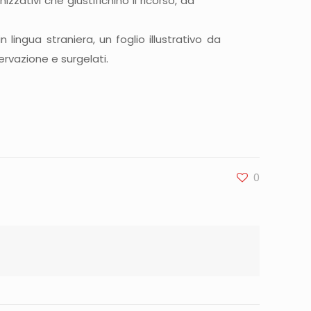
izzativi che giustifichino il ricorso, da
 lingua straniera, un foglio illustrativo da
ervazione e surgelati.
0