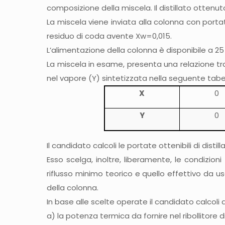
composizione della miscela. Il distillato ottenu
La miscela viene inviata alla colonna con port
residuo di coda avente Xw=0,015.
L’alimentazione della colonna è disponibile a 2
La miscela in esame, presenta una relazione tr
nel vapore (Y) sintetizzata nella seguente tabel
X
0
Y
0
Il candidato calcoli le portate ottenibili di disti
Esso scelga, inoltre, liberamente, le condizioni
riflusso minimo teorico e quello effettivo da usa
della colonna.
In base alle scelte operate il candidato calcoli q
a) la potenza termica da fornire nel ribollitore d