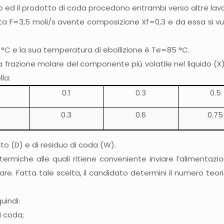
to ed il prodotto di coda procedono entrambi verso altre lavo
ata F=3,5 moli/s avente composizione Xf=0,3 e da essa si vuo
5 °C e la sua temperatura di ebollizione è Te=85 °C.
a frazione molare del componente più volatile nel liquido (X
la:
0.1
0.3
0.5
0.3
0.6
0.75
llato (D) e di residuo di coda (W).
 termiche alle quali ritiene conveniente inviare l’alimentaz
re. Fatta tale scelta, il candidato determini il numero teorico
uindi:
i coda;