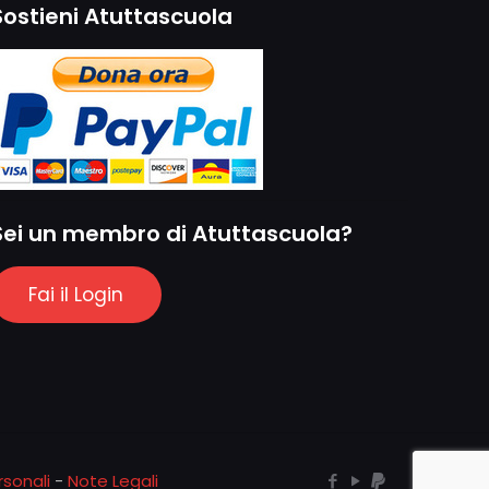
Sostieni Atuttascuola
Sei un membro di Atuttascuola?
Fai il Login
sonali
-
Note Legali