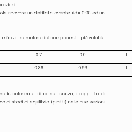
razioni.
le ricavare un distillato avente Xd= 0,98 ed un
) e frazione molare del componente più volatile
0.7
0.9
1
0.86
0.96
1
ione in colonna e, di conseguenza, il rapporto di
 di stadi di equilibrio (piatti) nelle due sezioni