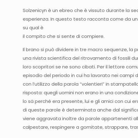
Solzenicyn è un ebreo che è vissuto durante la s
esperienza. In questo testo racconta come da una cas
su qual è
il compito che si sente di compiere.
Il brano si può dividere in tre macro sequenze, la p
una rivista scientifica del ritrovamento di fossili d
loro scopritori se ne sono cibati. Per il lettore c
episodio del periodo in cui ha lavorato nei campi d
con l’utilizzo della parola “volentieri” in stampatel
risposta: quegli uomini non erano in una condizio
lo sä perché era presente, lui e gli amici con cui 
di queste parole è determinata anche dal significa
viene aggravata inoltre da parole appartenenti all
calpestare, respingere a gomitate, strappare, tras