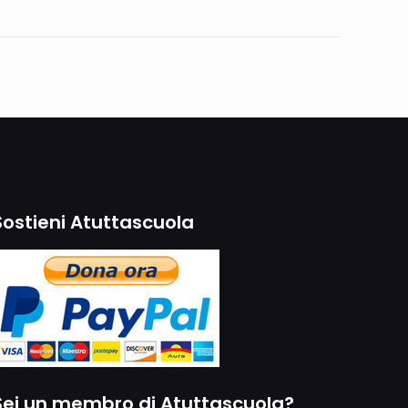
Sostieni Atuttascuola
Sei un membro di Atuttascuola?