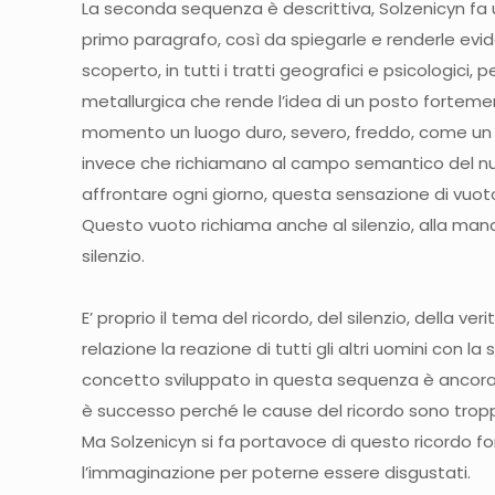
La seconda sequenza è descrittiva, Solzenicyn fa 
primo paragrafo, così da spiegarle e renderle evide
scoperto, in tutti i tratti geografici e psicologici
metallurgica che rende l’idea di un posto fortemen
momento un luogo duro, severo, freddo, come un me
invece che richiamano al campo semantico del nulla
affrontare ogni giorno, questa sensazione di vuoto,
Questo vuoto richiama anche al silenzio, alla manca
silenzio.
E’ proprio il tema del ricordo, del silenzio, della 
relazione la reazione di tutti gli altri uomini con 
concetto sviluppato in questa sequenza è ancora m
è successo perché le cause del ricordo sono troppo
Ma Solzenicyn si fa portavoce di questo ricordo fo
l’immaginazione per poterne essere disgustati.