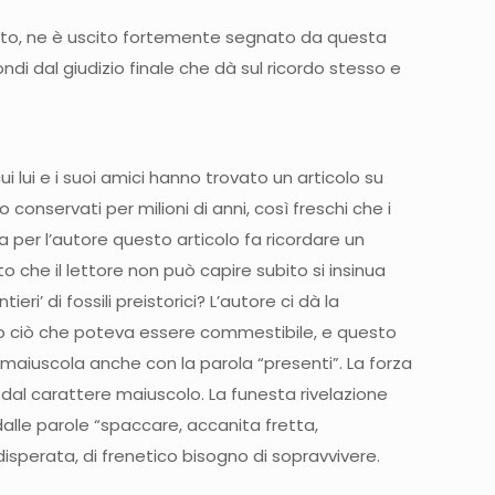
usto, ne è uscito fortemente segnato da questa
ondi dal giudizio finale che dà sul ricordo stesso e
i lui e i suoi amici hanno trovato un articolo su
 conservati per milioni di anni, così freschi che i
a per l’autore questo articolo fa ricordare un
 che il lettore non può capire subito si insinua
i’ di fossili preistorici? L’autore ci dà la
tto ciò che poteva essere commestibile, e questo
a maiuscola anche con la parola “presenti”. La forza
 dal carattere maiuscolo. La funesta rivelazione
alle parole “spaccare, accanita fretta,
disperata, di frenetico bisogno di sopravvivere.