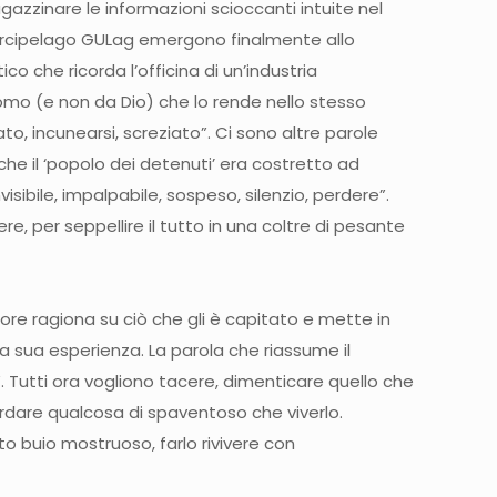
azzinare le informazioni scioccanti intuite nel
ell’Arcipelago GULag emergono finalmente allo
co che ricorda l’officina di un’industria
uomo (e non da Dio) che lo rende nello stesso
, incunearsi, screziato”. Ci sono altre parole
che il ‘popolo dei detenuti’ era costretto ad
sibile, impalpabile, sospeso, silenzio, perdere”.
, per seppellire il tutto in una coltre di pesante
utore ragiona su ciò che gli è capitato e mette in
 la sua esperienza. La parola che riassume il
 Tutti ora vogliono tacere, dimenticare quello che
ordare qualcosa di spaventoso che viverlo.
o buio mostruoso, farlo rivivere con