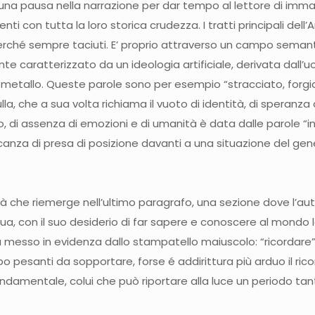
una pausa nella narrazione per dar tempo al lettore di immag
nti con tutta la loro storica crudezza. I tratti principali d
, perché sempre taciuti. E’ proprio attraverso un campo semanti
te caratterizzato da un ideologia artificiale, derivata dall’
tallo. Queste parole sono per esempio “stracciato, forgiato
, che a sua volta richiama il vuoto di identità, di speranza 
 di assenza di emozioni e di umanità è data dalle parole “invi
nza di presa di posizione davanti a una situazione del genere
verità che riemerge nell’ultimo paragrafo, una sezione dove l’a
la sua, con il suo desiderio di far sapere e conoscere al mondo
esso in evidenza dallo stampatello maiuscolo: “ricordare”.
 pesanti da sopportare, forse é addirittura più arduo il ric
ndamentale, colui che può riportare alla luce un periodo tant