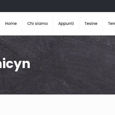
Home
Chi siamo
Appunti
Tesine
Te
nicyn