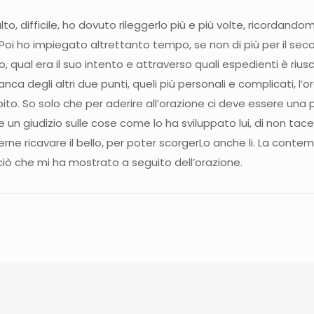
to, difficile, ho dovuto rileggerlo più e più volte, ricordando
Poi ho impiegato altrettanto tempo, se non di più per il sec
qual era il suo intento e attraverso quali espedienti è rius
nca degli altri due punti, queli più personali e complicati,
to. So solo che per aderire all’orazione ci deve essere una p
e un giudizio sulle cose come lo ha sviluppato lui, di non ta
ne ricavare il bello, per poter scorgerLo anche li. La contempl
 ciò che mi ha mostrato a seguito dell’orazione.