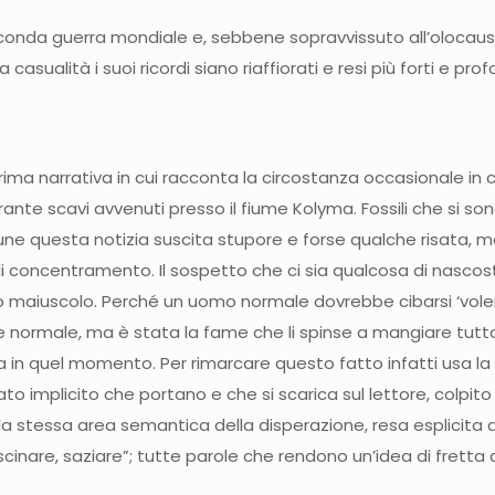
econda guerra mondiale e, sebbene sopravvissuto all’oloca
ualità i suoi ricordi siano riaffiorati e resi più forti e prof
rima narrativa in cui racconta la circostanza occasionale in cu
urante scavi avvenuti presso il fiume Kolyma. Fossili che si sono
omune questa notizia suscita stupore e forse qualche risata, m
i concentramento. Il sospetto che ci sia qualcosa di nascosto
lo maiuscolo. Perché un uomo normale dovrebbe cibarsi ‘volentier
ne normale, ma è stata la fame che li spinse a mangiare tu
era in quel momento. Per rimarcare questo fatto infatti usa l
to implicito che portano e che si scarica sul lettore, colpito
a stessa area semantica della disperazione, resa esplicita d
cinare, saziare”; tutte parole che rendono un’idea di fretta 