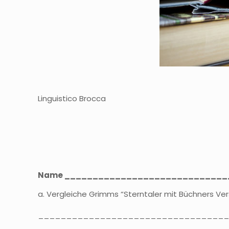
Linguistico Brocca
Name ______________________________
a. Vergleiche Grimms “Sterntaler mit Büchners Ve
_________________________________