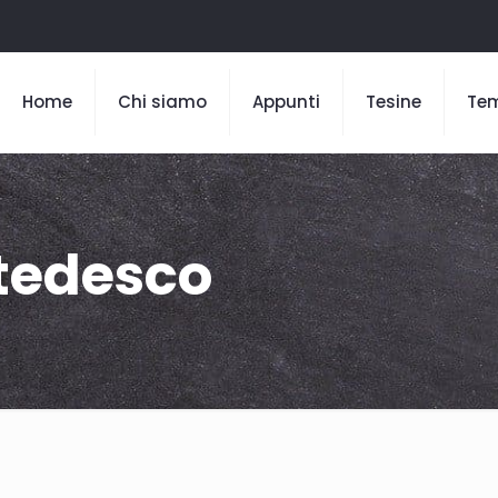
Home
Chi siamo
Appunti
Tesine
Te
 tedesco