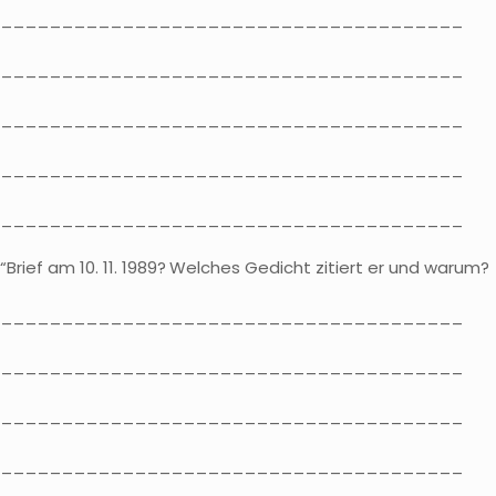
_______________________________________
_______________________________________
_______________________________________
_______________________________________
_______________________________________
rief am 10. 11. 1989?
Welches Gedicht zitiert er und warum?
_______________________________________
_______________________________________
_______________________________________
_______________________________________