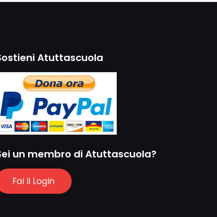
Sostieni Atuttascuola
Sei un membro di Atuttascuola?
Fai il Login