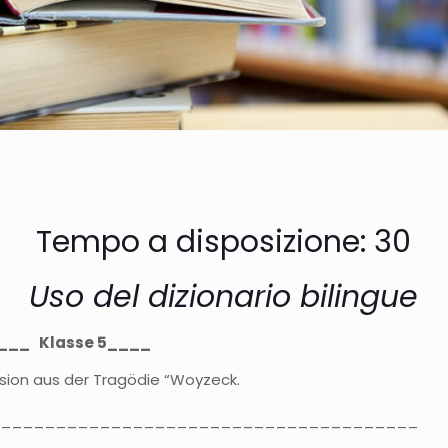
Tempo a disposizione: 30
Uso del dizionario bilingue
__ Klasse 5____
rsion aus der Tragödie “Woyzeck.
_______________________________________