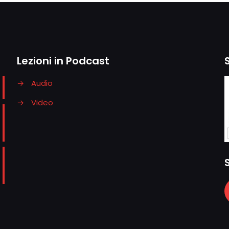
Lezioni in Podcast
→
Audio
→
Video