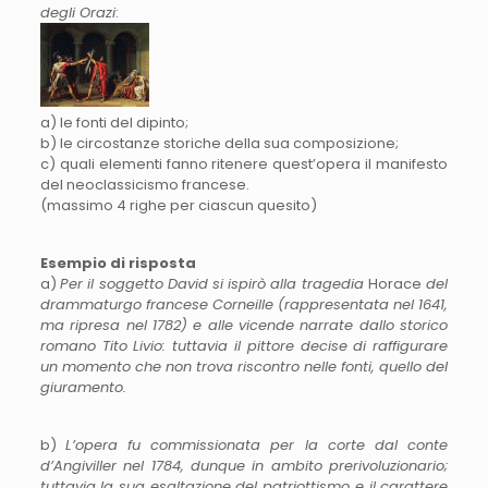
degli Orazi
:
a) le fonti del dipinto;
b) le circostanze storiche della sua composizione;
c) quali elementi fanno ritenere quest’opera il manifesto
del neoclassicismo francese.
(massimo 4 righe per ciascun quesito)
Esempio di risposta
a)
Per il soggetto David si ispirò alla tragedia
Horace
del
drammaturgo francese Corneille (rappresentata nel 1641,
ma ripresa nel 1782) e alle vicende narrate dallo storico
romano Tito Livio: tuttavia il pittore decise di raffigurare
un momento che non trova riscontro nelle fonti, quello del
giuramento.
b)
L’opera fu commissionata per la corte dal conte
d’Angiviller nel 1784, dunque in ambito prerivoluzionario;
tuttavia la sua esaltazione del patriottismo e il carattere