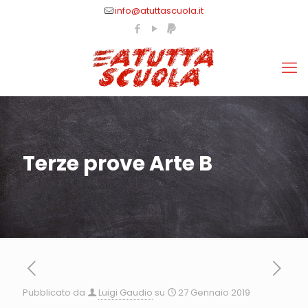
info@atuttascuola.it
Terze prove Arte B
Pubblicato da
Luigi Gaudio
su
27 Gennaio 2019