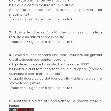
a) che cosa si intende per macchia”?
b) in quale centro maturò il nuovo stile?
c) chi fu il critico che sostenne le posizioni del
movimento?
(massimo 3 righe per ciascun quesito)
7.
Illustra le diverse finalità che animano un artista
realista e un artista espressionista.
(massimo 5 righe per ciascun quesito)
8.
Edvard Munch esercitò una forte influenza sui giovani
artisti tedeschi suoi contemporanei:
a) quale esito ebbe la mostra berlinese del 1892?
b) indica alcuni temi ricorrenti nella sua opera (spesso
coincidenti con i titoli dei quadri);
c) quale figura tipica dell’iconografia tradizionale venne
stravolta dal pittore?
(massimo 3 righe per ciascun quesito)
9.
Analizza il dipinto di Henri Matisse
La stanza rossa
e
indica: