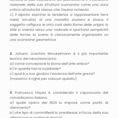
razionale della sua struttura suonarono come una dura
critica all’autorità stessa che l’aveva richiesta.
c)
Il dipinto esprime la tendenza a rappresentare temi
nobili, istruttivi, di una moralità austera e stoica; il
soggetto raffigura le virtù civili della Roma delle origini; lo
stile si orienta verso una radicale e spartana semplicità
delle forme; la scena è classicamente organizzata su
una scansione geometrica.
2.
Johann Joachim Winckelmann è il più importante
teorico del neoclassicismo:
a) come concepisce la storia dell’arte antica?
b) in quante fasi la suddivide?
c) qual è a suo giudizio l’essenza dell’arte greca?
(massimo 4 righe per ciascun quesito)
3.
Francesco Hayez è considerato il caposcuola del
romanticismo italiano:
a) quale opera del 1820 lo impose come punto di
riferimento?
b) che tipo di committenti lo predilesse in forza della sua
attenzione ai contenuti storici?