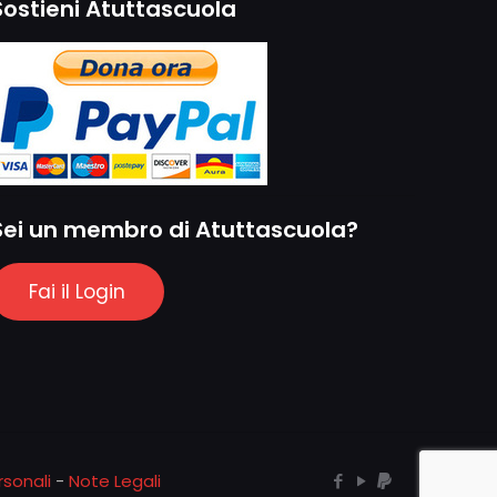
Sostieni Atuttascuola
Sei un membro di Atuttascuola?
Fai il Login
sonali
-
Note Legali