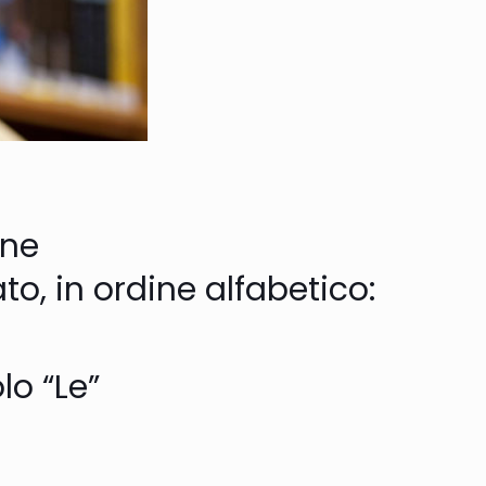
ine
o, in ordine alfabetico:
lo “Le”